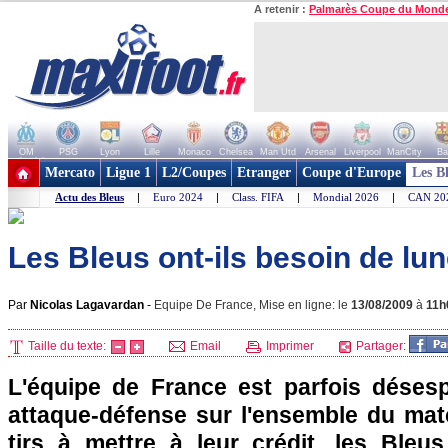
A retenir :
Palmarès Coupe du Mond
OM
PSG
Lyon
Lille
Monaco
Chelsea
Man Utd
Arsenal
Liverpool
ManCity
Ba
+ de clubs
Mercato
Ligue 1
L2/Coupes
Etranger
Coupe d'Europe
Les B
Actu des Bleus
|
Euro 2024
|
Class. FIFA
|
Mondial 2026
|
CAN 20
Les Bleus ont-ils besoin de lun
Par
Nicolas Lagavardan
-
Equipe De France, Mise en ligne: le
13/08/2009
à
11h
Taille du texte:
Email
Imprimer
Partager:
L'équipe de France est parfois déses
attaque-défense sur l'ensemble du mat
tirs à mettre à leur crédit, les Bleu