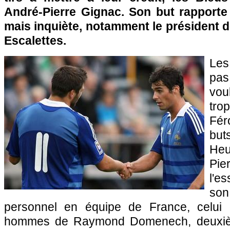
André-Pierre Gignac. Son but rapporte 
mais inquiète, notamment le président d
Escalettes.
Les
pa
vou
tro
Fér
but
Heu
Pie
l'es
so
personnel en équipe de France, celui d
hommes de Raymond Domenech, deuxiè