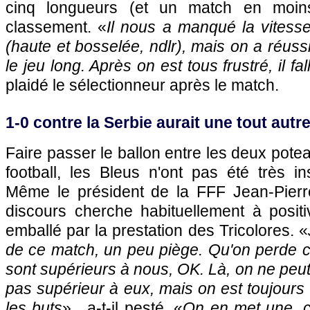
cinq longueurs (et un match en moin
classement. «
Il nous a manqué la vitess
(haute et bosselée, ndlr), mais on a réussi 
le jeu long. Après on est tous frustré, il fa
plaidé le sélectionneur après le match.
1-0 contre la Serbie aurait une tout autr
Faire passer le ballon entre les deux pote
football, les Bleus n'ont pas été très in
Même le président de la FFF Jean-Pierre
discours cherche habituellement à positi
emballé par la prestation des Tricolores. «
de ce match, un peu piège. Qu'on perde co
sont supérieurs à nous, OK. Là, on ne peut 
pas supérieur à eux, mais on est toujours 
les buts
» , a-t-il pesté. «
On en met une, c'