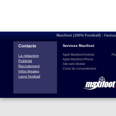
Maxifoot (100% Football) : l'actua
Services Maxifoot
Contacts
Appli Maxifoot Android
Flu
La rédaction
Appli Maxifoot iPhone
Publicité
Site web Mobile
Recrutement
Choix de consentement
Infos légales
Liens football