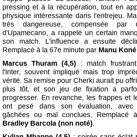
pressing et à la récupération, tout en a
physique intéressante dans l'entrejeu. Ma
très dangereuse, compensée par 
d'Upamecano, a rappelé un certain manq
son match. L'influence a ensuite décl
Remplacé à la 67e minute par
Manu Koné 
Marcus Thuram (4,5)
: match frustrant
l'Inter, souvent impliqué mais trop impr
vérité. Sa remise pour Cherki aurait pu offr
plus tôt, et son jeu de fixation a parf
progresser. En revanche, les frappes et l
ont pesé dans son évaluation, avec p
gâchées ou mal conclues. Remplacé à
Bradley Barcola (non noté)
.
Kylian Mbappe (4,5)
: soirée sans éclat 