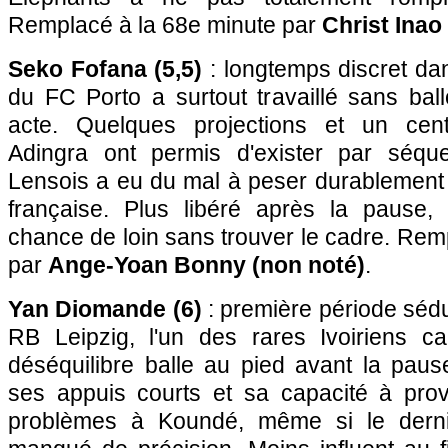
Remplacé à la 68e minute par
Christ Inao
Seko Fofana (5,5)
: longtemps discret dans
du FC Porto a surtout travaillé sans bal
acte. Quelques projections et un cent
Adingra ont permis d'exister par séque
Lensois a eu du mal à peser durablement 
française. Plus libéré après la pause, l
chance de loin sans trouver le cadre. Rem
par
Ange-Yoan Bonny (non noté)
.
Yan Diomande (6)
: première période sédui
RB Leipzig, l'un des rares Ivoiriens c
déséquilibre balle au pied avant la paus
ses appuis courts et sa capacité à pro
problèmes à Koundé, même si le derni