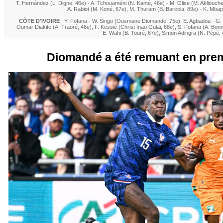
T. Hernández
(
L. Digne
, 46e)
-
A. Tchouaméni
(
N. Kanté
, 46e)
-
M. Olise
(
M. Akliouch
A. Rabiot
(
M. Koné
, 67e)
,
M. Thuram
(
B. Barcola
, 89e)
-
K. Mbap
CÔTE D'IVOIRE
:
Y. Fofana
-
W. Singo
(
Ousmane Diomande
, 75e)
,
E. Agbadou
-
G.
Oumar Diakite
(
A. Traoré
, 46e)
,
F. Kessié
(
Christ Inao Oulai
, 68e)
,
S. Fofana
(
A. Bon
E. Wahi
(
B. Touré
, 67e)
,
Simon Adingra
(
N. Pépé
,
Diomandé a été remuant en prem