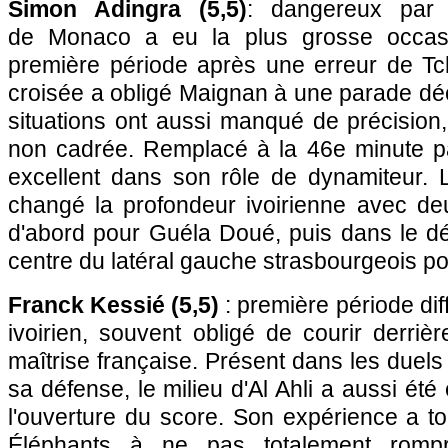
Simon Adingra (5,5)
: dangereux par in
de Monaco a eu la plus grosse occasi
première période après une erreur de T
croisée a obligé Maignan à une parade déc
situations ont aussi manqué de précision
non cadrée. Remplacé à la 46e minute 
excellent dans son rôle de dynamiteur. L'a
changé la profondeur ivoirienne avec de
d'abord pour Guéla Doué, puis dans le d
centre du latéral gauche strasbourgeois po
Franck Kessié (5,5)
: première période diff
ivoirien, souvent obligé de courir derrièr
maîtrise française. Présent dans les duels 
sa défense, le milieu d'Al Ahli a aussi été
l'ouverture du score. Son expérience a t
Éléphants à ne pas totalement romp