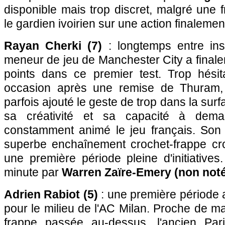
disponible mais trop discret, malgré une
le gardien ivoirien sur une action finalemen
Rayan Cherki (7)
: longtemps entre insp
meneur de jeu de Manchester City a final
points dans ce premier test. Trop hési
occasion après une remise de Thuram, 
parfois ajouté le geste de trop dans la surf
sa créativité et sa capacité à dema
constamment animé le jeu français. Son b
superbe enchaînement crochet-frappe cr
une première période pleine d'initiative
minute par
Warren Zaïre-Emery (non not
Adrien Rabiot (5)
: une première période a
pour le milieu de l'AC Milan. Proche de m
frappe passée au-dessus, l'ancien Pari