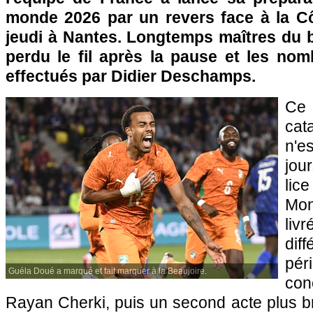
monde 2026 par un revers face à la Côt
jeudi à Nantes. Longtemps maîtres du b
perdu le fil après la pause et les n
effectués par Didier Deschamps.
Ce
cat
n'e
jou
lic
Mon
liv
dif
pé
Guéla Doué a marqué et fait marquer à la Beaujoire.
con
Rayan Cherki, puis un second acte plus br