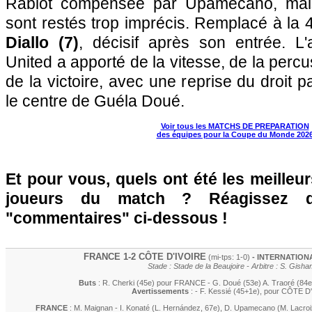
Rabiot compensée par Upamecano, mais 
sont restés trop imprécis. Remplacé à la
Diallo (7)
, décisif après son entrée. L'
United a apporté de la vitesse, de la percus
de la victoire, avec une reprise du droit p
le centre de Guéla Doué.
Voir tous les MATCHS DE PREPARATION
des équipes pour la Coupe du Monde 202
Et pour vous, quels ont été les meilleu
joueurs du match ? Réagissez 
"commentaires" ci-dessous !
FRANCE 1-2 CÔTE D'IVOIRE
(mi-tps: 1-0)
- INTERNATIONA
Stade : Stade de la Beaujoire - Arbitre : S. Gish
Buts
:
R. Cherki
(45e) pour FRANCE -
G. Doué
(53e)
A. Traoré
(84e
Avertissements
: -
F. Kessié
(45+1e)
, pour CÔTE D
FRANCE
:
M. Maignan
-
I. Konaté
(
L. Hernández
, 67e)
,
D. Upamecano
(
M. Lacroi