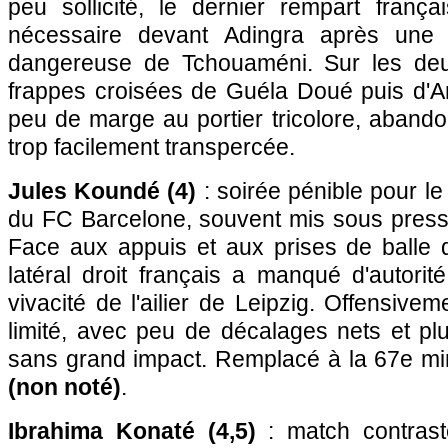
peu sollicité, le dernier rempart frança
nécessaire devant Adingra après une 
dangereuse de Tchouaméni. Sur les deux
frappes croisées de Guéla Doué puis d'Am
peu de marge au portier tricolore, aband
trop facilement transpercée.
Jules Koundé (4)
: soirée pénible pour le
du FC Barcelone, souvent mis sous pressi
Face aux appuis et aux prises de balle
latéral droit français a manqué d'autorité
vivacité de l'ailier de Leipzig. Offensiveme
limité, avec peu de décalages nets et pl
sans grand impact. Remplacé à la 67e m
(non noté)
.
Ibrahima Konaté (4,5)
: match contrast