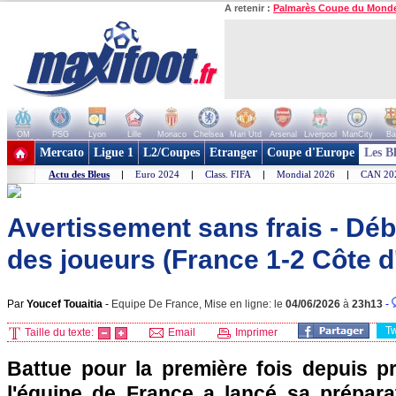
A retenir :
Palmarès Coupe du Mond
OM
PSG
Lyon
Lille
Monaco
Chelsea
Man Utd
Arsenal
Liverpool
ManCity
Ba
+ de clubs
Mercato
Ligue 1
L2/Coupes
Etranger
Coupe d'Europe
Les B
Actu des Bleus
|
Euro 2024
|
Class. FIFA
|
Mondial 2026
|
CAN 20
Avertissement sans frais - Dé
des joueurs (France 1-2 Côte d'
Par
Youcef Touaitia
-
Equipe De France, Mise en ligne: le
04/06/2026
à
23h13
-
T
Taille du texte:
Email
Imprimer
Battue pour la première fois depuis p
l'équipe de France a lancé sa prépar