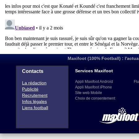
Maxifoot (100% Football) : l'actua
Services Maxifoot
Contacts
Appli Maxifoot Android
Flu
La rédaction
Appli Maxifoot iPhone
Publicité
Site web Mobile
Recrutement
Choix de consentement
Infos légales
Liens football