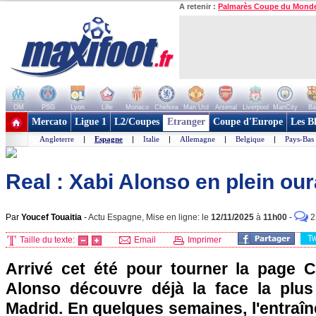
A retenir :
Palmarès Coupe du Mond
OM
PSG
Lyon
Lille
Monaco
Chelsea
Man Utd
Arsenal
Liverpool
ManCity
Ba
+ de clubs
Mercato
Ligue 1
L2/Coupes
Etranger
Coupe d'Europe
Les B
Angleterre
|
Espagne
|
Italie
|
Allemagne
|
Belgique
|
Pays-Bas
Real : Xabi Alonso en plein ou
Par
Youcef Touaitia
-
Actu Espagne, Mise en ligne: le
12/11/2025
à
11h00
-
2
T
Taille du texte:
Email
Imprimer
Arrivé cet été pour tourner la page Ca
Alonso découvre déjà la face la plus
Madrid. En quelques semaines, l'entraî