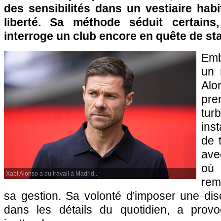
des sensibilités dans un vestiaire hab
liberté. Sa méthode séduit certains, 
interroge un club encore en quête de stab
Emb
un 
Al
pr
tu
ins
de 
ave
où
Xabi Alonso a du travail à Madrid...
rem
sa gestion. Sa volonté d'imposer une disc
dans les détails du quotidien, a provo