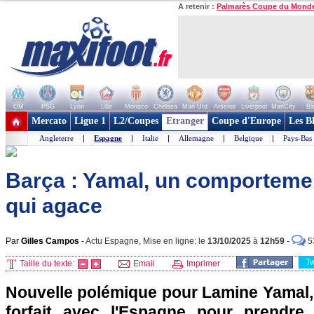
A retenir :
Palmarès Coupe du Mond
OM
PSG
Lyon
Lille
Monaco
Chelsea
Man Utd
Arsenal
Liverpool
ManCity
Ba
+ de clubs
Mercato
Ligue 1
L2/Coupes
Etranger
Coupe d'Europe
Les B
Angleterre
|
Espagne
|
Italie
|
Allemagne
|
Belgique
|
Pays-Bas
Barça : Yamal, un comportemen
qui agace
Par
Gilles Campos
-
Actu Espagne, Mise en ligne: le
13/10/2025
à
12h59
-
5
T
Taille du texte:
Email
Imprimer
Nouvelle polémique pour Lamine Yamal, 
forfait avec l'Espagne pour prendre