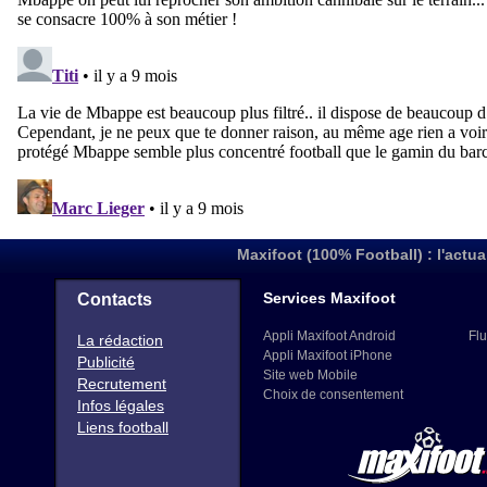
Maxifoot (100% Football) : l'actua
Services Maxifoot
Contacts
Appli Maxifoot Android
Flu
La rédaction
Appli Maxifoot iPhone
Publicité
Site web Mobile
Recrutement
Choix de consentement
Infos légales
Liens football