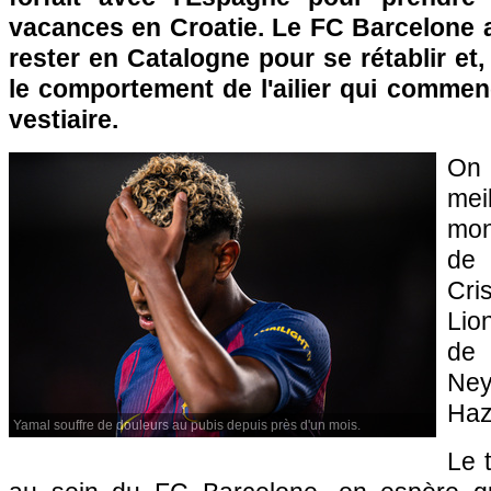
vacances en Croatie. Le FC Barcelone au
rester en Catalogne pour se rétablir et,
le comportement de l'ailier qui commen
vestiaire.
On 
me
mon
de 
Cri
Lio
de 
Ney
Haz
Yamal souffre de douleurs au pubis depuis près d'un mois.
Le t