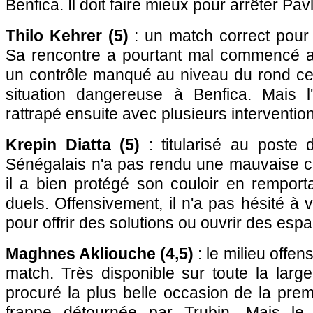
Benfica. Il doit faire mieux pour arrêter Pavl
Thilo Kehrer (5)
: un match correct pour 
Sa rencontre a pourtant mal commencé av
un contrôle manqué au niveau du rond cent
situation dangereuse à Benfica. Mais l
rattrapé ensuite avec plusieurs interventio
Krepin Diatta (5)
: titularisé au poste 
Sénégalais n'a pas rendu une mauvaise c
il a bien protégé son couloir en remport
duels. Offensivement, il n'a pas hésité à 
pour offrir des solutions ou ouvrir des esp
Maghnes Akliouche (4,5)
: le milieu offen
match. Très disponible sur toute la largeu
procuré la plus belle occasion de la pre
frappe détournée par Trubin. Mais l