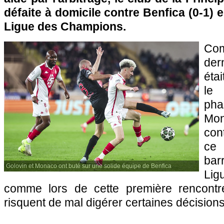
défaite à domicile contre Benfica (0-1) e
Ligue des Champions.
Com
der
éta
le 
phas
Mon
con
ce 
bar
Golovin et Monaco ont buté sur une solide équipe de Benfica
Lig
comme lors de cette première rencont
risquent de mal digérer certaines décisions 