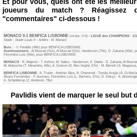
Et pour vous, quels ont été les meilleu
joueurs du match ? Réagissez 
"commentaires" ci-dessous !
MONACO
0-1 BENFICA LISBONNE
(mi-tps: 0-0)
- LIGUE des CHAMPIONS - 1/16
Stade : Stade Louis-II - Arbitre : M. Mariani
Buts
: -
V. Pavlidis
(48e) pour BENFICA LISBONNE
Avertissements
:
Al Musrati
(41e)
,
Al Musrati
(52e)
,
Vanderson
(79e)
,
D. Zakaria
(90e)
, 
Florentino Luís
(56e)
, pour BENFICA LISBONNE
MONACO
:
R. Majecki
-
T. Kehrer
,
M. Salisu
-
Vanderson
,
K. Diatta
-
D. Zakaria
,
Al Musrat
M. Akliouche
(
T. Minamino
, 68e)
,
A. Golovin
(
E. Ben Seghir
, 67e)
-
M. Biereth
(
S. Magassa
BENFICA LISBONNE
:
A. Trubin
-
António Silva
,
N. Otamendi
-
Tomás Araújo
(
Á. Di María
Álvaro Fernández
-
F. Aursnes
,
Florentino Luís
(
L. Barreiro
, 67e)
,
O. Kökçü
-
K. Aktürkogl
A. Schjelderup
(
Z. Amdouni
, 78e)
Pavlidis vient de marquer le seul but 