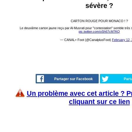
sévère ?
CARTON ROUGE POUR MONACO ! ?
Le deuxième carton jaune reçu par Al-Musrati pour "contestation" semble très 
pic.twitter.com/oSh67cM7KQ
— CANAL+ Foot (@CanalplusFoot)
February 12,
Partager sur Facebook
Part
Un problème avec cet article ? 
cliquant sur ce lien