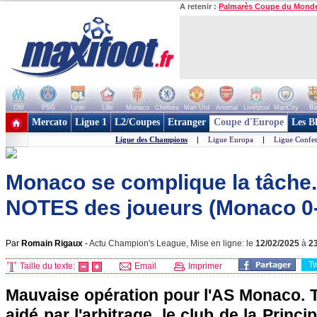
A retenir :
Palmarès Coupe du Mond
OM
PSG
Lyon
Lille
Monaco
Chelsea
Man Utd
Arsenal
Liverpool
ManCity
Ba
+ de clubs
Mercato
Ligue 1
L2/Coupes
Etranger
Coupe d'Europe
Les B
Ligue des Champions
|
Ligue Europa
|
Ligue Confe
Monaco se complique la tâche...
NOTES des joueurs (Monaco 0-
Par
Romain Rigaux
-
Actu Champion's League, Mise en ligne: le
12/02/2025
à
2
T
Taille du texte:
Email
Imprimer
Mauvaise opération pour l'AS Monaco. T
aidé par l'arbitrage, le club de la Prin