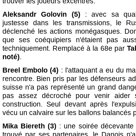
trouver les joueurs excentrés.
Aleksandr Golovin (5)
: avec sa quali
justesse dans les transmissions, le Ru
déclenché les actions monégasques. D
que ses coéquipiers n'étaient pas auss
techniquement. Remplacé à la 68e par
Ta
noté)
.
Breel Embolo (4)
: l'attaquant a eu du ma
rencontre. Bien pris par les défenseurs adv
suisse n'a pas représenté un grand danger
pas assez décroché pour venir aider 
construction. Seul devant après l'expulsi
vécu un calvaire sur les ballons balancés 
Mika Biereth (3)
: une soirée décevante p
trouvé par ses partenaires, le Danois n'a