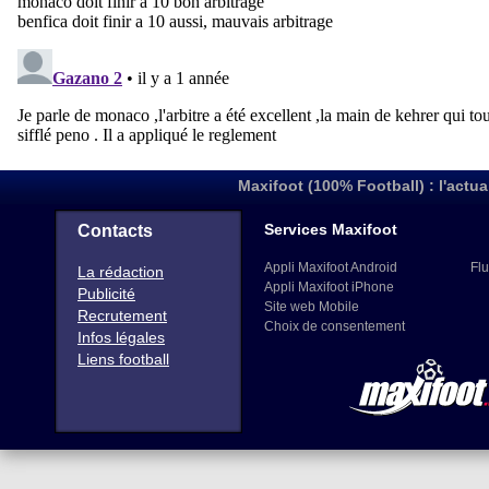
Maxifoot (100% Football) : l'actua
Services Maxifoot
Contacts
Appli Maxifoot Android
Flu
La rédaction
Appli Maxifoot iPhone
Publicité
Site web Mobile
Recrutement
Choix de consentement
Infos légales
Liens football