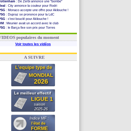
Tottenham
: De Zerbi annonce une "bombe"
Real
: City annonce la couleur pour Rodri
PSG
: Monaco accepte une offre pour Akliouche !
PSG
: Dupraz se prononce pour la LdC
PSG
: c'est bouclé pour Akliouche !
OM
: Meunier avait un accord avec le club
PSG
: le Barça fixe son prix pour Torres
Barça
: Torres souhaite rejoindre le PSG !
FIFA
: Infantino sollicite Trump
VIDEOS populaires du moment
Voir toutes les vidéos
A SUIVRE
L'equipe type de
MONDIAL
2026
Le meilleur effectif
LIGUE 1
saison
2025-26
Indice MF :
l'état de
FORME