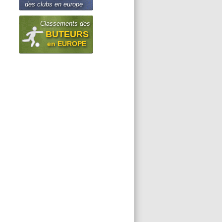
des clubs en europe
Classements des
BUTEURS
en EUROPE