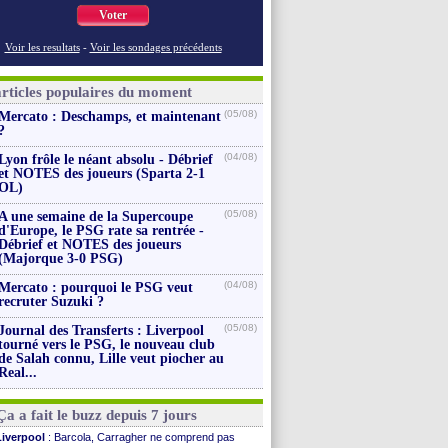
Voter
Voir les resultats
-
Voir les sondages précédents
articles populaires du moment
(05/08)
Mercato : Deschamps, et maintenant
?
(04/08)
Lyon frôle le néant absolu - Débrief
et NOTES des joueurs (Sparta 2-1
OL)
(05/08)
A une semaine de la Supercoupe
d'Europe, le PSG rate sa rentrée -
Débrief et NOTES des joueurs
(Majorque 3-0 PSG)
(04/08)
Mercato : pourquoi le PSG veut
recruter Suzuki ?
(05/08)
Journal des Transferts : Liverpool
tourné vers le PSG, le nouveau club
de Salah connu, Lille veut piocher au
Real...
Ça a fait le buzz depuis 7 jours
Liverpool
: Barcola, Carragher ne comprend pas