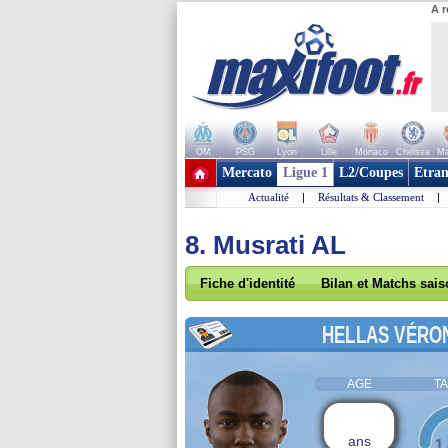
A r
OM
PSG
Lyon
Lille
Monaco
Chelsea
Ma
+ de clubs
Mercato
Ligue 1
L2/Coupes
Etran
Actualité
|
Résultats & Classement
|
8. Musrati AL
Fiche d'identité
Bilan et Matchs sai
HELLAS VÉRO
AGE
TA
ans
1