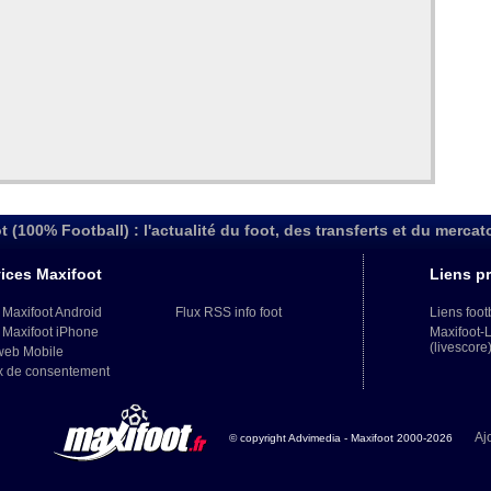
t (100% Football) : l'actualité du foot, des transferts et du mercat
ices Maxifoot
Liens pr
 Maxifoot Android
Flux RSS info foot
Liens foot
 Maxifoot iPhone
Maxifoot-
(livescore
web Mobile
x de consentement
Aj
© copyright Advimedia - Maxifoot 2000-2026