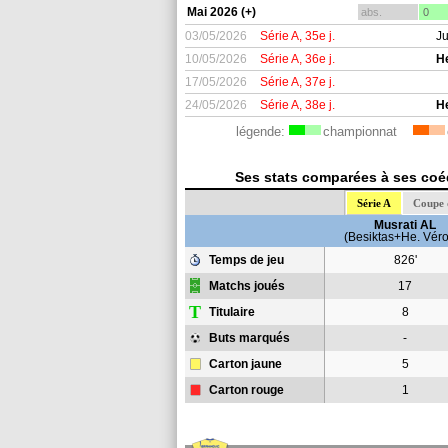
Mai 2026 (+)
abs.
0
03/05/2026
Série A, 35e j.
Ju
10/05/2026
Série A, 36e j.
H
17/05/2026
Série A, 37e j.
24/05/2026
Série A, 38e j.
H
légende:
championnat
Ses stats comparées à ses coéqu
Série A
Coupe d
Musrati AL
(Besiktas+He. Vér
Temps de jeu
826'
Matchs joués
17
T
Titulaire
8
Buts marqués
-
Carton jaune
5
Carton rouge
1