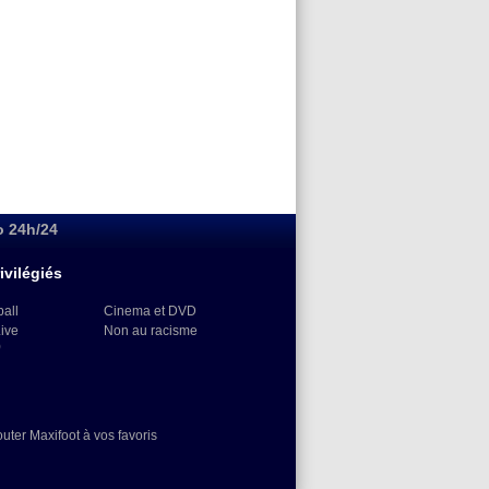
o 24h/24
ivilégiés
ball
Cinema et DVD
Live
Non au racisme
)
outer Maxifoot à vos favoris