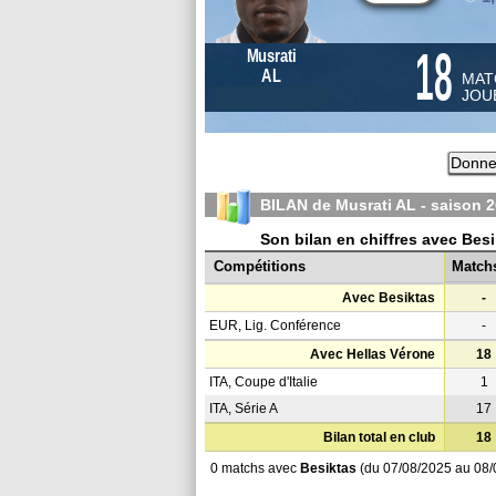
18
Musrati
AL
MAT
JOU
Donnez
BILAN de Musrati AL - saison
2
Son bilan en chiffres avec Bes
Compétitions
Match
Avec Besiktas
-
EUR, Lig. Conférence
-
Avec Hellas Vérone
18
ITA, Coupe d'Italie
1
ITA, Série A
17
Bilan total en club
18
0 matchs avec
Besiktas
(du 07/08/2025 au 08/