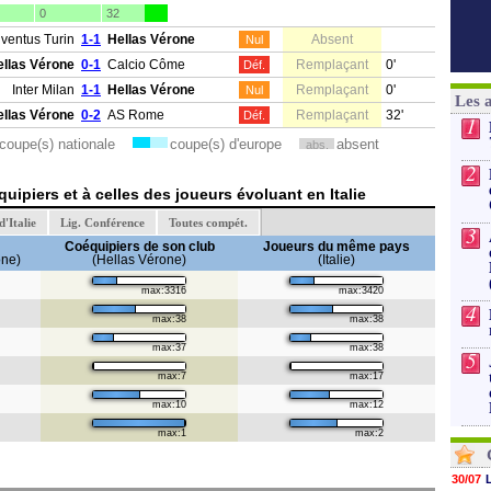
0
32
ventus Turin
1-1
Hellas Vérone
Absent
Nul
ellas Vérone
0-1
Calcio Côme
Remplaçant
0'
Déf.
Inter Milan
1-1
Hellas Vérone
Remplaçant
0'
Nul
Les 
ellas Vérone
0-2
AS Rome
Remplaçant
32'
Déf.
1
coupe(s) nationale
coupe(s) d'europe
absent
abs.
2
ipiers et à celles des joueurs évoluant en Italie
'Italie
Lig. Conférence
Toutes compét.
3
Coéquipiers de son club
Joueurs du même pays
one)
(Hellas Vérone)
(Italie)
max:3316
max:3420
4
max:38
max:38
max:37
max:38
5
max:7
max:17
max:10
max:12
max:1
max:2
30/07