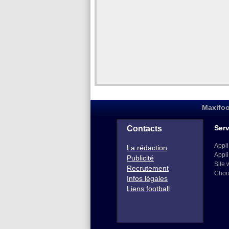
Maxifoo
Serv
Contacts
Appli
La rédaction
Appli
Publicité
Site 
Recrutement
Choi
Infos légales
Liens football