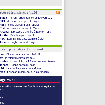
Actu et transferts 24h/24
Barça
: Ferran Torres donne son feu vert au ...
FIFA
: des excuses après le projet
Abha
: c'est fait pour Fekir (officiel)
Real
: réponse imminente de Vinicius
Arsenal
: Nørgaard transféré à Everton (off.)
Al-Ahli
: Deschamps a discuté !
PSG
: Luis Enrique satisfait malgré tout
Monaco
: Pogba pointé du doigt
Rennes
: Zabiri n'est pas fan de la L1
Les + populaires du moment
Rennes
: une offre de Fulham pour Aït Boudlal
VIDEO
: Thomasson et Cresswell réconciliés
Real
: Diomandé arrive pour 140 M€ !
Dunkerque
: Nzonzi avait des pistes en L1
OM
: le retour d'Adidas est acté
Lyon
: Mangala sur le départ
Bordeaux
: des clubs de N1 montent au créneau
Amical
: Arsenal s'incline face au Real Betis
Monaco
: Pogba pointé du doigt
Amical
: lourde défaite pour le PSG
PSG
: Liverpool accélère pour Mbaye
Man City
: Maresca flou pour Reijnders
Lyon
: Fonseca prend cher sur les réseaux
LdC
: Fenerbahçe prend une belle option
Trabzonspor
: une annonce pour Salah !
Al-Diriyah
: Mbemba arrive libre (officiel)
EdF
: Infantino complimente Mbappé
age Maxifoot
Atletico
: le plan d'Alvarez à son retour
Amical
: premier succès pour Brest
e va t-il faire mieux que Deschamps en équipe de
VIDEO
: le joli but de Greenwood avec le Fener !
e ?
CdM 2030
: une promesse d'Infantino au Maroc ...
PSG
: la compo pour le premier match amical
UI
Newcastle
: Jaissle est le nouveau coach (off.)
NON
Voir les brèves précédentes