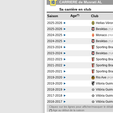
CARRIERE de Musrati AL
Sa carrière en club
(*)
Age
Saison
Club
2025-2026
Hellas Vér
2025-2026
Besiktas
(TU
2024-2025
Monaco
(FR
2024-2025
Besiktas
(TU
2023-2024
Sporting Br
2023-2024
Besiktas
(TU
2022-2023
Sporting Br
2021-2022
Sporting Br
2020-2021
Sporting Br
2019-2020
Rio Ave
(PO
2019-2020
Vitoria Gui
2018-2019
Vitória Guim
2017-2018
Vitória Guim
2016-2017
Vitória Guim
Cliquez sur les lignes pour afficher/masquer le déta
(*)
Age au début de la saison