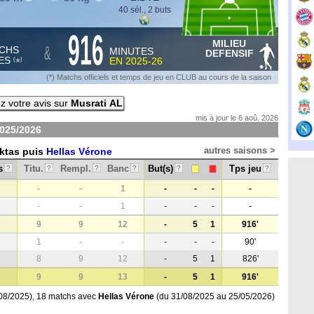
40 sél., 2 buts
916
MILIEU
&
CHS
MINUTES
DEFENSIF
ES
EN
2025-26
*
(
)
(*) Matchs officiels et temps de jeu en CLUB au cours de la saison
 votre avis sur
Musrati AL
mis à jour le 6 aoû. 2026
025/2026
autres saisons >
iktas puis
Hellas Vérone
s
Titu.
Rempl.
Banc
But(s)
Tps jeu
?
?
?
?
?
?
-
-
1
-
-
-
-
-
-
1
-
-
-
-
9
9
12
-
5
1
916'
1
-
-
-
-
-
90'
8
9
12
-
5
1
826'
9
9
13
-
5
1
916'
08/2025), 18 matchs avec
Hellas Vérone
(du 31/08/2025 au 25/05/2026)