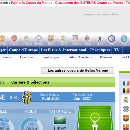
etenir :
Palmarès Coupe du Monde
-
Classement des BUTEURS Coupe du Monde
-
TA
emplacement publicitaire
n Utd
Arsenal
Liverpool
ManCity
Barca
Real
Atletico
Milan
Juve
Inter
Naples
ger
Coupe d'Europe
Les Bleus & International
Chroniques
TV
+
Buteurs
|
Calendrier
|
Equipe type
|
Tableau Transferts
|
Palmarès
|
Les Cl
Les autres joueurs de Hellas Vérone
son
Carrière & Sélections
Début Contrat :
Fin de contrat :
NE
(ITA)
Août 2020
Juin 2027
ILLE
POIDS
NATIONALITE
68%
65%
,89 m
80 kg
LIBYE
8