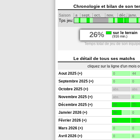
Chronologie et bilan de son te
Saison
a
sept.
oct.
nov.
déc.
janv.
Tps jeu:
26%
sur le terrain
(916 min.)
Temps total de jeu de son équipe
Le détail de tous ses matchs
cliquez sur la ligne d'un mois 
Aout 2025 (+)
0
44
Septembre 2025 (+)
0
0
Octobre 2025 (+)
abs.
abs.
Novembre 2025 (+)
abs.
0
Décembre 2025 (+)
90
75
Janvier 2026 (+)
46
0
Février 2026 (+)
90
90
Mars 2026 (+)
0
0
Avril 2026 (+)
0
0