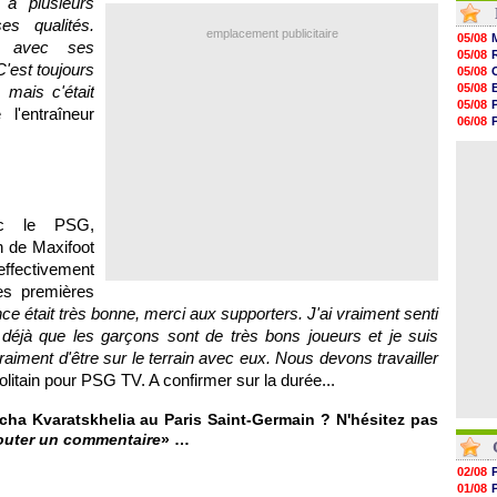
 à plusieurs
19h47
es qualités.
19h34
emplacement publicitaire
05/08
ce avec ses
19h14
05/08
19h06
C'est toujours
05/08
18h50
05/08
mais c'était
18h30
05/08
 l'entraîneur
18h20
06/08
17h58
06/08
17h47
05/08
17h34
17h22
17h10
16h59
ec le PSG,
16h53
n de Maxifoot
16h45
effectivement
es premières
ce était très bonne, merci aux supporters. J'ai vraiment senti
 déjà que les garçons sont de très bons joueurs et je suis
aiment d'être sur le terrain avec eux. Nous devons travailler
litain pour PSG TV. A confirmer sur la durée...
ha Kvaratskhelia au Paris Saint-Germain ? N'hésitez pas
outer un commentaire
» …
02/08
01/08