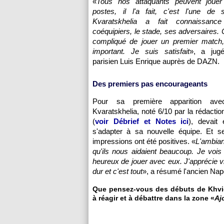
«
Tous nos attaquants peuvent jouer
postes, il l'a fait, c'est l'une de s
Kvaratskhelia a fait connaissan
coéquipiers, le stade, ses adversaires. 
compliqué de jouer un premier match, 
important. Je suis satisfait
», a jugé
parisien Luis Enrique auprès de DAZN.
Des premiers pas encourageants
Pour sa première apparition av
Kvaratskhelia, noté 6/10 par la rédactio
(
voir Débrief et Notes ici
), devait 
s'adapter à sa nouvelle équipe. Et s
impressions ont été positives. «
L'ambian
qu'ils nous aidaient beaucoup. Je vois
heureux de jouer avec eux. J'apprécie vr
dur et c'est tout
», a résumé l'ancien Napo
Que pensez-vous des débuts de Khvic
à réagir et à débattre dans la zone «
Aj