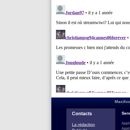
Maxifoo
Serv
Contacts
Appli
La rédaction
Appli