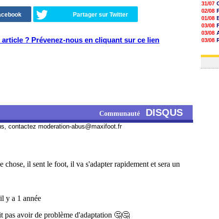
31/07
02/08
Facebook
Partager sur Twitter
01/08
03/08
03/08
article ? Prévenez-nous en cliquant sur ce lien
03/08
03/08
31/07
DISQUS
Communauté
us, contactez
moderation-abus@maxifoot.fr