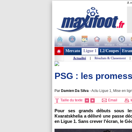
A r
OM
PSG
Lyon
Lille
Monaco
Chelsea
Ma
+ de clubs
Mercato
Ligue 1
L2/Coupes
Etran
Actualité
|
Résultats & Classement
|
PSG : les promess
Par
Damien Da Silva
-
Actu Ligue 1, Mise en lig
Taille du texte:
Email
I
Pour ses grands débuts sous les 
Kvaratskhelia a délivré une passe d
en Ligue 1. Sans crever l'écran, le G