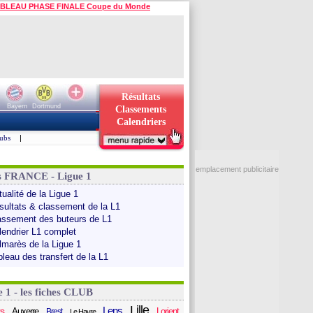
BLEAU PHASE FINALE Coupe du Monde
Résultats
Bayern
Dortmund
Classements
Calendriers
ubs
|
emplacement publicitaire
s FRANCE - Ligue 1
ualité de la Ligue 1
sultats & classement de la L1
assement des buteurs de L1
lendrier L1 complet
lmarès de la Ligue 1
bleau des transfert de la L1
e 1 - les fiches CLUB
Lille
Lens
s
Auxerre
Lorient
Brest
Le Havre