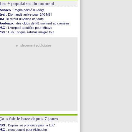
Les + populaires du moment
OM
: une offre refusée pour Aguerd
Real
: c'est confirmé pour Vinicius
Monaco
: Pogba pointé du doigt
Troyes
: Junior Diaz jusqu'en 2030 (officiel)
Real
: Diomandé arrive pour 140 M€ !
PSG
: Akliouche a signé (officiel)
OM
: le retour d'Adidas est acté
OM
: une offre pour Bulka
Bordeaux
: des clubs de N1 montent au créneau
PSG
: contrat signé pour Akliouche
PSG
: Liverpool accélère pour Mbaye
Ouganda
: Owori battu à mort à Kampala
PSG
: Luis Enrique satisfait malgré tout
Arsenal
: Arteta veut créer une dynastie
Barça
: Ferran Torres donne son feu vert au PSG
Chelsea
: Palace a fait son offre pour Disasi
Real
: une nouvelle offre pour Vinicius
FIFA
: le gouvernement espagnol s'en mêle
emplacement publicitaire
PSG
: l'étonnante rumeur Gusto
Bologne
: Dallinga est sur le marché
OM
: accord trouvé avec Man City pour Rulli
OM
: Medina vers Leverkusen pour 25 M€
Uruguay
: Forlan nommé sélectionneur (officiel)
Voir les brèves précédentes
Ça a fait le buzz depuis 7 jours
PSG
: Dupraz se prononce pour la LdC
PSG
: c'est bouclé pour Akliouche !