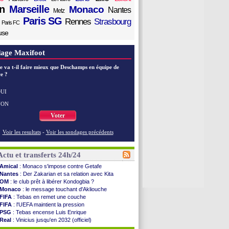
n
Marseille
Monaco
Nantes
Metz
Paris SG
Rennes
Strasbourg
Paris FC
use
age Maxifoot
e va t-il faire mieux que Deschamps en équipe de
e ?
UI
NON
Voter
Voir les resultats
-
Voir les sondages précédents
Actu et transferts 24h/24
Amical
: Monaco s'impose contre Getafe
Nantes
: Der Zakarian et sa relation avec Kita
OM
: le club prêt à libérer Kondogbia ?
Monaco
: le message touchant d'Akliouche
FIFA
: Tebas en remet une couche
FIFA
: l'UEFA maintient la pression
PSG
: Tebas encense Luis Enrique
Real
: Vinicius jusqu'en 2032 (officiel)
Lyon
: Mangala va rejoindre Getafe