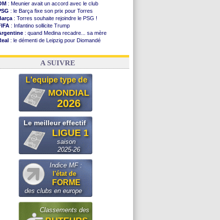
OM
: Meunier avait un accord avec le club
PSG
: le Barça fixe son prix pour Torres
Barça
: Torres souhaite rejoindre le PSG !
FIFA
: Infantino sollicite Trump
Argentine
: quand Medina recadre... sa mère
Real
: le démenti de Leipzig pour Diomandé
OM
: Paixão attire un 2e club anglais
FIFA
: le conseiller d'Infantino démissionne !
A SUIVRE
L'equipe type de
MONDIAL
2026
Le meilleur effectif
LIGUE 1
saison
2025-26
Indice MF :
l'état de
FORME
des clubs en europe
Classements des