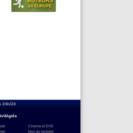
BUTEURS
en EUROPE
o 24h/24
ivilégiés
ball
Cinema et DVD
Live
Non au racisme