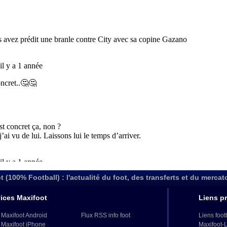
t (100% Football) : l'actualité du foot, des transferts et du mercat
ices Maxifoot
Liens pr
 Maxifoot Android
Flux RSS info foot
Liens foot
 Maxifoot iPhone
Maxifoot-