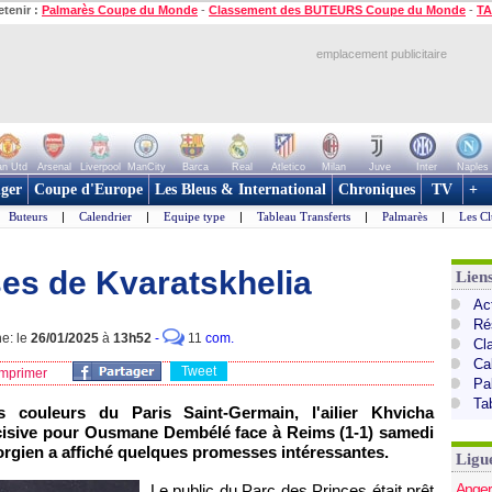
etenir :
Palmarès Coupe du Monde
-
Classement des BUTEURS Coupe du Monde
-
TA
emplacement publicitaire
n Utd
Arsenal
Liverpool
ManCity
Barca
Real
Atletico
Milan
Juve
Inter
Naples
ger
Coupe d'Europe
Les Bleus & International
Chroniques
TV
+
Buteurs
|
Calendrier
|
Equipe type
|
Tableau Transferts
|
Palmarès
|
Les Cl
es de Kvaratskhelia
Lien
Act
Ré
ne: le
26/01/2025
à
13h52
-
11
com.
Cl
Ca
Tweet
mprimer
Pa
Ta
couleurs du Paris Saint-Germain, l'ailier Khvicha
écisive pour Ousmane Dembélé face à Reims (1-1) samedi
éorgien a affiché quelques promesses intéressantes.
Ligu
Anger
Le public du Parc des Princes était prêt