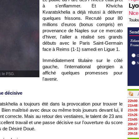
Lyo
à s'enflammer. Et Khvicha
Kvaratskhelia a déjà réussi à délivrer
Nice
quelques frissons. Recruté pour 80
Toulo
millions d'euros (bonus compris) en
provenance de Naples sur ce mercato
Sond
d'hiver, l'ailier a réalisé ses grands
Zidan
débuts avec le Paris Saint-Germain
Franc
face à Reims (1-1) samedi en Ligue 1.
O
Immédiatement titulaire sur le côté
gauche, l'international géorgien a
affiché quelques promesses pour
c le PSG.
l'avenir.
se décisive
22h00
tskhelia a toujours été dans la provocation pour trouver le
21h48
 Bien maîtrisé avec deux ou même trois joueurs devant lui, il
21h39
21h26
 correcte. Mais au retour des vestiaires, le talent de 23 ans
21h05
ellent travail et une passe décisive sur l'ouverture du score
20h47
s de Désiré Doué.
20h30
20h18
20h04