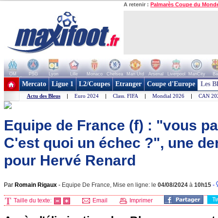
A retenir :
Palmarès Coupe du Mond
OM
PSG
Lyon
Lille
Monaco
Chelsea
Man Utd
Arsenal
Liverpool
ManCity
Ba
+ de clubs
Mercato
Ligue 1
L2/Coupes
Etranger
Coupe d'Europe
Les B
Actu des Bleus
|
Euro 2024
|
Class. FIFA
|
Mondial 2026
|
CAN 20
Equipe de France (f) : "vous pa
C'est quoi un échec ?", une de
pour Hervé Renard
Par
Romain Rigaux
-
Equipe De France, Mise en ligne: le
04/08/2024
à
10h15
-
T
Taille du texte:
Email
Imprimer