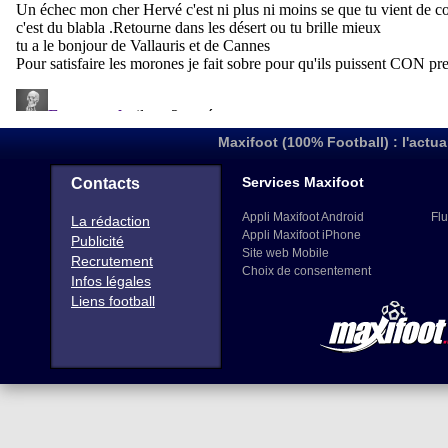
Maxifoot (100% Football) : l'actua
Services Maxifoot
Contacts
Appli Maxifoot Android
Flu
La rédaction
Appli Maxifoot iPhone
Publicité
Site web Mobile
Recrutement
Choix de consentement
Infos légales
Liens football