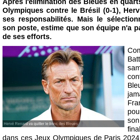
Après l'élimination des Bleues en quart
Olympiques contre le Brésil (0-1), He
ses responsabilités. Mais le sélection
son poste, estime que son équipe n'a 
de ses efforts.
Co
Batt
sa
co
Ble
jam
Fra
pou
son
Hervé Renard va quitter le banc des Bleues
fin
dans ces Jeux Olympiques de Paris 2024. 