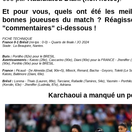
Et pour vous, quels ont été les meil
bonnes joueuses du match ? Réagiss
"commentaires" ci-dessous !
FICHE TECHNIQUE
France 0-1 Brésil
(mi-tps : 0-0) – Quarts de finale / JO 2024
Stade : La Beaujoire, Nantes.
Buts :
Portilho (82e) pour le BRESIL.
Avertissements :
Katoto (28e), Cascarino (90e), Diani (90e) pour la FRANCE - Jheniffer (1
(90e), Portihlo (90e) pour le BRESIL.
France :
Picaud - De Almeida (Dali, 90e+5), Mbock, Renard, Bacha - Geyoro, Toletti (Le S
Katoto, Baltimore (Diani, 69e).
Brésil :
Lorena - Thais (Lauren, 88e), Tarciane, Rafaelle (Tamires, 54e), Yasmim – Porthilo
(Kerolin, 63e) - Jheniffer (Ludmila, 87e), Adriana.
Karchaoui a manqué un p