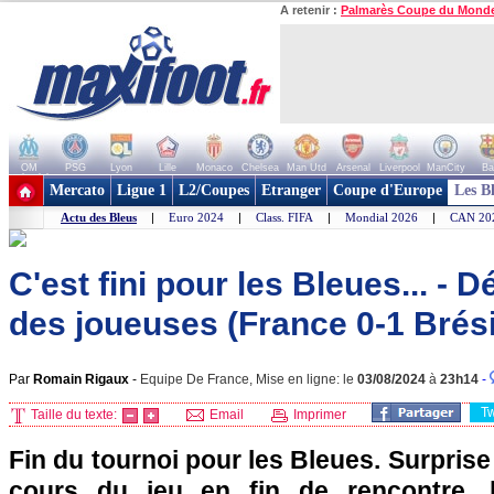
A retenir :
Palmarès Coupe du Mond
OM
PSG
Lyon
Lille
Monaco
Chelsea
Man Utd
Arsenal
Liverpool
ManCity
Ba
+ de clubs
Mercato
Ligue 1
L2/Coupes
Etranger
Coupe d'Europe
Les B
Actu des Bleus
|
Euro 2024
|
Class. FIFA
|
Mondial 2026
|
CAN 20
C'est fini pour les Bleues... - 
des joueuses (France 0-1 Brési
Par
Romain Rigaux
-
Equipe De France, Mise en ligne: le
03/08/2024
à
23h14
-
T
Taille du texte:
Email
Imprimer
Fin du tournoi pour les Bleues. Surprise
cours du jeu en fin de rencontre, 