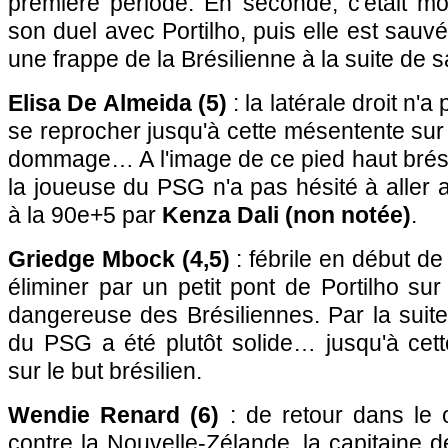
première période. En seconde, c'était mo
son duel avec Portilho, puis elle est sauv
une frappe de la Brésilienne à la suite de 
Elisa De Almeida (5)
: la latérale droit n'
se reprocher jusqu'à cette mésentente sur l
dommage… A l'image de ce pied haut brésili
la joueuse du PSG n'a pas hésité à aller
à la 90e+5 par
Kenza Dali (non notée)
.
Griedge Mbock (4,5)
: fébrile en début de 
éliminer par un petit pont de Portilho sur
dangereuse des Brésiliennes. Par la suite
du PSG a été plutôt solide… jusqu'à cett
sur le but brésilien.
Wendie Renard (6)
: de retour dans le 
contre la Nouvelle-Zélande, la capitaine 