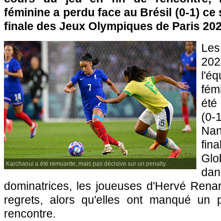
féminine a perdu face au Brésil (0-1) ce
finale des Jeux Olympiques de Paris 202
Le
202
l'
fém
été
(0
Nan
fin
Glo
Karchaoui a été remuante, mais pas décisive sur un penalty.
da
dominatrices, les joueuses d'Hervé Renar
regrets, alors qu'elles ont manqué un 
rencontre.