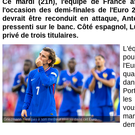
Ce mardi (21h), l'équipe de France a
l'occasion des demi-finales de l'Euro 
devrait être reconduit en attaque, An
pressenti sur le banc. Côté espagnol, L
privé de trois titulaires.
L'
pou
l'E
qua
dan
Por
les
vou
mar
Griezmann n'est pas à son meilleur niveau dans cet Euro.
demi