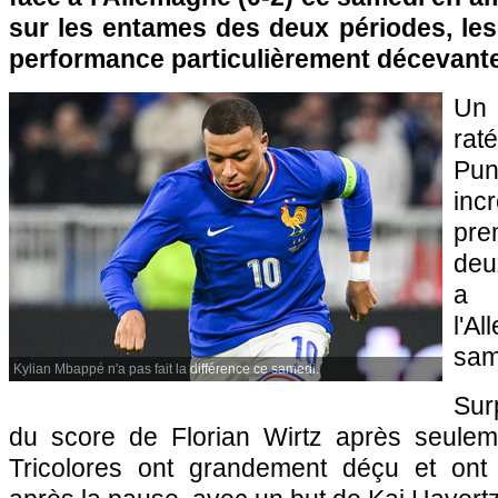
sur les entames des deux périodes, les
performance particulièrement décevante
Un 
rat
Pun
in
pre
deu
a 
l'A
sam
Kylian Mbappé n'a pas fait la différence ce samedi.
Sur
du score de Florian Wirtz après seulem
Tricolores ont grandement déçu et ont