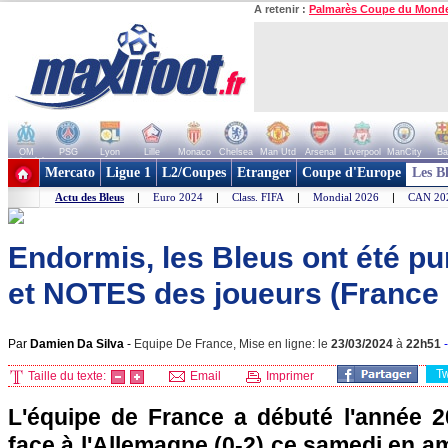
A retenir :
Palmarès Coupe du Mond
OM
PSG
Lyon
Lille
Monaco
Chelsea
Man Utd
Arsenal
Liverpool
ManCity
Ba
+ de clubs
Mercato
Ligue 1
L2/Coupes
Etranger
Coupe d'Europe
Les B
Actu des Bleus
|
Euro 2024
|
Class. FIFA
|
Mondial 2026
|
CAN 20
Endormis, les Bleus ont été pun
et NOTES des joueurs (France 
Par
Damien Da Silva
-
Equipe De France, Mise en ligne: le
23/03/2024
à
22h51
T
Taille du texte:
Email
Imprimer
L'équipe de France a débuté l'année 2
face à l'Allemagne (0-2) ce samedi en am