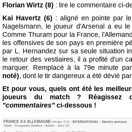
Florian Wirtz (8)
: lire le commentaire ci-d
Kai Havertz (6)
: aligné en pointe par le
Nagelsmann, le joueur d'Arsenal a eu le m
Comme Thuram pour la France, l'Allemand 
les offensives de son pays en première pér
par L. Hernandez sur sa seule situation i
le retour des vestiaires, il a profité d'un 
marquer. Remplacé à la 79e minute pa
noté)
, dont le tir dangereux a été dévié p
Et pour vous, quels ont été les meilleu
joueurs du match ? Réagissez 
"commentaires"
ci-dessous !
FRANCE 0-2 ALLEMAGNE
(mi-tps: 0-1)
- INTERNATIONAL - Matchs amicaux
Stade : Groupama Stadium - Arbitre : Jess Gil