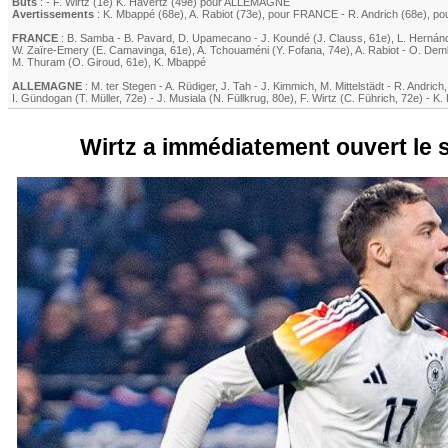
Buts
: -
F. Wirtz
(1e)
K. Havertz
(49e) pour ALLEMAGNE
Avertissements
:
K. Mbappé
(68e)
,
A. Rabiot
(73e)
, pour FRANCE -
R. Andrich
(68e)
, p
FRANCE
:
B. Samba
-
B. Pavard
,
D. Upamecano
-
J. Koundé
(
J. Clauss
, 61e)
,
L. Hernán
W. Zaïre-Emery
(
E. Camavinga
, 61e)
,
A. Tchouaméni
(
Y. Fofana
, 74e)
,
A. Rabiot
-
O. Dem
M. Thuram
(
O. Giroud
, 61e)
,
K. Mbappé
ALLEMAGNE
:
M. ter Stegen
-
A. Rüdiger
,
J. Tah
-
J. Kimmich
,
M. Mittelstädt
-
R. Andrich
I. Gündogan
(
T. Müller
, 72e)
-
J. Musiala
(
N. Füllkrug
, 80e)
,
F. Wirtz
(
C. Führich
, 72e)
-
K.
Wirtz a immédiatement ouvert le s