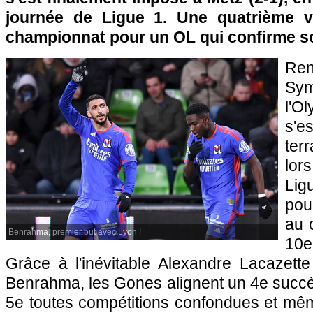
journée de Ligue 1. Une quatrième vi
championnat pour un OL qui confirme so
Re
Sym
l'O
s'
ter
lor
Li
pou
au 
Benrahma, premier but avec Lyon !
10e
Grâce à l'inévitable Alexandre Lacazette
Benrahma, les Gones alignent un 4e succè
5e toutes compétitions confondues et mêm