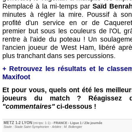
Remplacé à la mi-temps par
Saïd Benra
minutes à régler la mire. Poussif à son 
profité d'un service en or de Caquer
premier but sous les couleurs de l'OL gr
rentre à l'aide du poteau ! Un soulage
l'ancien joueur de West Ham, libéré après
plus tranchant dans ses percussions.
+ Retrouvez les résultats et le classe
Maxifoot
Et pour vous, quels ont été les meilleu
joueurs du match ? Réagissez 
"commentaires"
ci-dessous !
METZ
1-2
LYON
(mi-tps: 1-1)
- FRANCE - Ligue 1 / 23e journée
Stade : Stade Saint-Symphorien - Arbitre : M. Bollengier