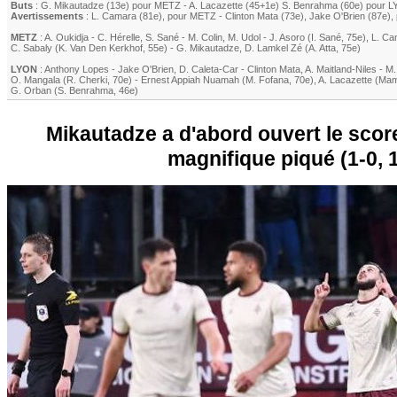
Buts
:
G. Mikautadze
(13e) pour
METZ
-
A. Lacazette
(45+1e)
S. Benrahma
(60e) pour
L
Avertissements
:
L. Camara
(81e)
, pour
METZ
-
Clinton Mata
(73e)
,
Jake O'Brien
(87e)
,
METZ
:
A. Oukidja
-
C. Hérelle
,
S. Sané
-
M. Colin
,
M. Udol
-
J. Asoro
(
I. Sané
, 75e)
,
L. Ca
C. Sabaly
(
K. Van Den Kerkhof
, 55e)
-
G. Mikautadze
,
D. Lamkel Zé
(
A. Atta
, 75e)
LYON
:
Anthony Lopes
-
Jake O'Brien
,
D. Caleta-Car
-
Clinton Mata
,
A. Maitland-Niles
-
M.
O. Mangala
(
R. Cherki
, 70e)
-
Ernest Appiah Nuamah
(
M. Fofana
, 70e)
,
A. Lacazette
(
Mam
G. Orban
(
S. Benrahma
, 46e)
Mikautadze a d'abord ouvert le scor
magnifique piqué (1-0, 