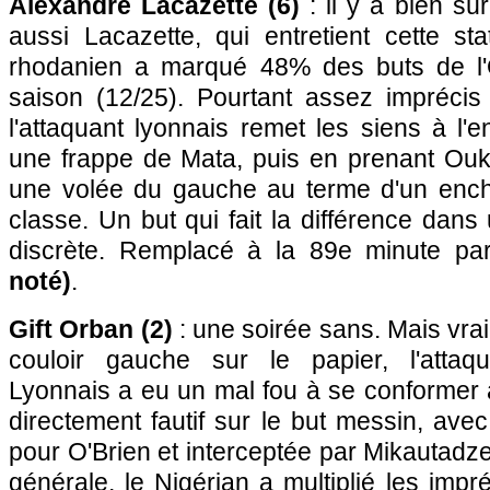
Alexandre Lacazette (6)
: il y a bien sû
aussi Lacazette, qui entretient cette stat
rhodanien a marqué 48% des buts de l'
saison (12/25). Pourtant assez impréci
l'attaquant lyonnais remet les siens à l'e
une frappe de Mata, puis en prenant Ouki
une volée du gauche au terme d'un enc
classe. Un but qui fait la différence dans
discrète. Remplacé à la 89e minute p
noté)
.
Gift Orban (2)
: une soirée sans. Mais vra
couloir gauche sur le papier, l'attaq
Lyonnais a eu un mal fou à se conformer à 
directement fautif sur le but messin, ave
pour O'Brien et interceptée par Mikautadz
générale, le Nigérian a multiplié les impr