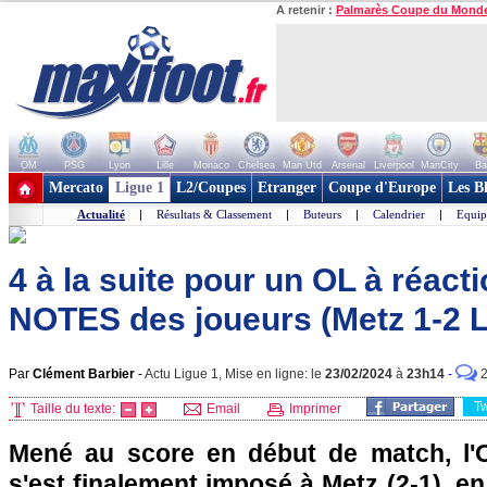
A retenir :
Palmarès Coupe du Mond
OM
PSG
Lyon
Lille
Monaco
Chelsea
Man Utd
Arsenal
Liverpool
ManCity
Ba
+ de clubs
Mercato
Ligue 1
L2/Coupes
Etranger
Coupe d'Europe
Les B
Actualité
|
Résultats & Classement
|
Buteurs
|
Calendrier
|
Equip
4 à la suite pour un OL à réactio
NOTES des joueurs (Metz 1-2 
Par
Clément Barbier
-
Actu Ligue 1, Mise en ligne: le
23/02/2024
à
23h14
-
T
Taille du texte:
Email
Imprimer
Mené au score en début de match, l'
s'est finalement imposé à Metz (2-1), en