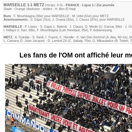
MARSEILLE
1-1
METZ
(mi-tps: 0-0)
- FRANCE - Ligue 1 / 21e journée
Stade : Orange Vlodrome - Arbitre : H. Ben El Hadj
Buts
:
F. Moumbagna
(56e) pour
MARSEILLE
-
M. Udol
(61e) pour
METZ
Avertissements
:
S. Gigot
(31e)
,
J. Onana
(82e)
,
J. Clauss
(87e)
, pour
MARSEILLE
MARSEILLE
:
P. López
-
S. Gigot
,
L. Balerdi
-
J. Clauss
,
Q. Merlin
(
U. Garcia
, 68e)
-
J. O
I. Ndiaye
(
I. Sarr
, 68e)
,
F. Moumbagna
(
Luis Henrique
, 85e)
,
P. Aubameyang
METZ
:
A. Oukidja
-
S. Sané
,
I. Traoré
,
C. Hérelle
-
K. Van Den Kerkhof
(
A. Atta
, 90+1e)
,
M
L. Camara
,
D. Jean Jacques
-
D. Lamkel Zé
(
C. Sabaly
, 75e)
,
G. Mikautadze
(
B. Tetteh
, 
Les fans de l'OM ont affiché leur