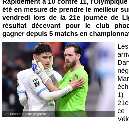
Rapidement à 10 contre 11, l'Olympique 
été en mesure de prendre le meilleur sur
vendredi lors de la 21e journée de L
résultat décevant pour le club pho
gagner depuis 5 matchs en championnat
Le
arr
Da
nég
Mar
éch
1) 
21e
ce
Les Marseillais ne gagnent plus...
Vél