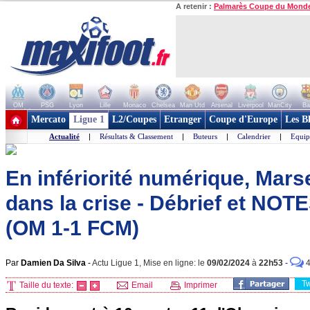
A retenir :
Palmarès Coupe du Mond
OM
PSG
Lyon
Lille
Monaco
Chelsea
Man Utd
Arsenal
Liverpool
ManCity
Ba
+ de clubs
Mercato
Ligue 1
L2/Coupes
Etranger
Coupe d'Europe
Les B
Actualité
|
Résultats & Classement
|
Buteurs
|
Calendrier
|
Equip
En infériorité numérique, Marse
dans la crise - Débrief et NOT
(OM 1-1 FCM)
Par
Damien Da Silva
-
Actu Ligue 1, Mise en ligne: le
09/02/2024
à
22h53
-
T
Taille du texte:
Email
Imprimer