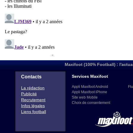
Maxifoot (100% Football) : l'actua
Services Maxifoot
Contacts
Appli Maxifoot Android
Flu
La rédaction
Appli Maxifoot iPhone
Publicité
Site web Mobile
Recrutement
Choix de consentement
Infos légales
Liens football