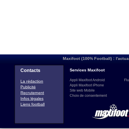
Maxifoot (100% Football) : l'actua
Services Maxifoot
Contacts
Appli Maxifoot Android
Flu
La rédaction
Appli Maxifoot iPhone
Publicité
Site web Mobile
Recrutement
Choix de consentement
Infos légales
Liens football