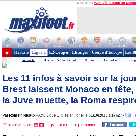
A retenir :
Palmarès Coupe du Mond
OM
PSG
Lyon
Lille
Monaco
Chelsea
Man Utd
Arsenal
Liverpool
ManCity
Ba
+ de clubs
Mercato
Ligue 1
L2/Coupes
Etranger
Coupe d'Europe
Les B
Actualité
|
Résultats & Classement
|
Buteurs
|
Calendrier
|
Equip
Les 11 infos à savoir sur la jou
Brest laissent Monaco en tête,
la Juve muette, la Roma respire
Par
Romain Rigaux
-
Actu Ligue 1, Mise en ligne: le
01/10/2023
à
17h27
-
+
T
Taille du texte:
Email
Imprimer