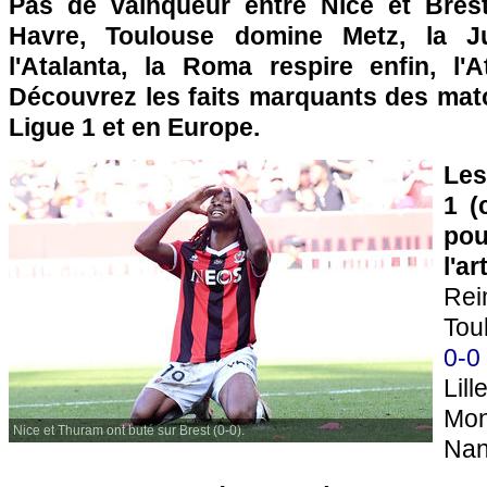
Pas de vainqueur entre Nice et Brest
Havre, Toulouse domine Metz, la J
l'Atalanta, la Roma respire enfin, l'At
Découvrez les faits marquants des ma
Ligue 1 et en Europe.
Les
1 (
pou
l'a
R
Tou
0-0
Li
Mon
Nice et Thuram ont buté sur Brest (0-0).
Nan