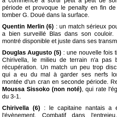
a commencé à sortir petit à petit de s
période et provoque le penalty en fin de
tomber G. Doué dans la surface.
Quentin Merlin (6)
: un match sérieux pour
a bien surveillé Blas dans son couloir. 
montré disponible et juste dans ses transm
Douglas Augusto (5)
: une nouvelle fois t
Chirivella, le milieu de terrain n'a pa
récupération. Un match un peu trop discr
qui a eu du mal à garder ses nerfs lor
montée d'un cran en seconde période. R
Moussa Sissoko (non noté)
, qui rate l'é
du 3-1.
Chirivella (6)
: le capitaine nantais a 
l'évènement. Combatif dans l'entreje