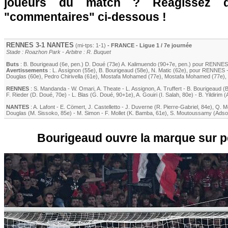
joueurs du match ? Réagissez 
"commentaires" ci-dessous !
RENNES
3-1
NANTES
(mi-tps: 1-1)
- FRANCE - Ligue 1 / 7e journée
Stade : Roazhon Park - Arbitre : R. Buquet
Buts
:
B. Bourigeaud
(6e, pen.)
D. Doué
(73e)
A. Kalimuendo
(90+7e, pen.) pour
RENNES
Avertissements
:
L. Assignon
(55e)
,
B. Bourigeaud
(58e)
,
N. Matic
(62e)
, pour
RENNES
Douglas
(60e)
,
Pedro Chirivella
(61e)
,
Mostafa Mohamed
(77e)
,
Mostafa Mohamed
(77e)
,
RENNES
:
S. Mandanda
-
W. Omari
,
A. Theate
-
L. Assignon
,
A. Truffert
-
B. Bourigeaud
(
B
F. Rieder
(
D. Doué
, 70e)
-
L. Blas
(
G. Doué
, 90+1e)
,
A. Gouiri
(
I. Salah
, 80e)
-
B. Yildirim
(
NANTES
:
A. Lafont
-
E. Cömert
,
J. Castelletto
-
J. Duverne
(
R. Pierre-Gabriel
, 84e)
,
Q. Me
Douglas
(
M. Sissoko
, 85e)
-
M. Simon
-
F. Mollet
(
K. Bamba
, 61e)
,
S. Moutoussamy
(
Adso
Bourigeaud ouvre la marque sur pe