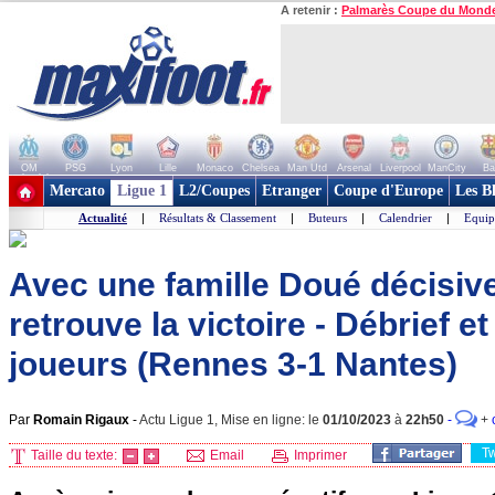
A retenir :
Palmarès Coupe du Mond
OM
PSG
Lyon
Lille
Monaco
Chelsea
Man Utd
Arsenal
Liverpool
ManCity
Ba
+ de clubs
Mercato
Ligue 1
L2/Coupes
Etranger
Coupe d'Europe
Les B
Actualité
|
Résultats & Classement
|
Buteurs
|
Calendrier
|
Equip
Avec une famille Doué décisiv
retrouve la victoire - Débrief 
joueurs (Rennes 3-1 Nantes)
Par
Romain Rigaux
-
Actu Ligue 1, Mise en ligne: le
01/10/2023
à
22h50
-
+
T
Taille du texte:
Email
Imprimer