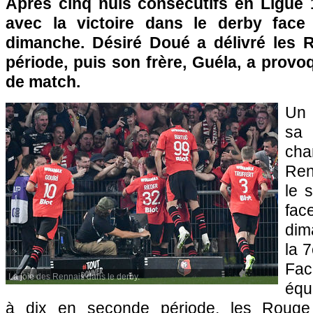
Après cinq nuls consécutifs en Ligue
avec la victoire dans le derby face
dimanche. Désiré Doué a délivré les 
période, puis son frère, Guéla, a provoq
de match.
Un 
sa 
cha
Ren
le 
fac
dim
la 
Fac
La joie des Rennais dans le derby.
équ
à dix en seconde période, les Rouge 