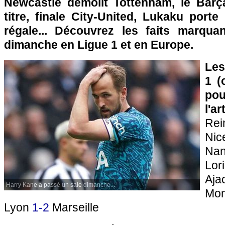
Newcastle démolit Tottenham, le Barç
titre, finale City-United, Lukaku porte 
régale... Découvrez les faits marqu
dimanche en Ligue 1 et en Europe.
Les
1 (
pou
l'a
Re
N
Na
Lo
Aj
Harry Kane a passé un sale dimanche...
Mon
Lyon
1-2
Marseille