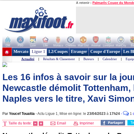
A retenir :
Palmarès Coupe du Mond
OM
PSG
Lyon
Lille
Monaco
Chelsea
Man Utd
Arsenal
Liverpool
ManCity
Ba
+ de clubs
Mercato
Ligue 1
L2/Coupes
Etranger
Coupe d'Europe
Les B
Actualité
|
Résultats & Classement
|
Buteurs
|
Calendrier
|
Equip
Les 16 infos à savoir sur la jou
Newcastle démolit Tottenham, 
Naples vers le titre, Xavi Simon
Par
Youcef Touaitia
-
Actu Ligue 1, Mise en ligne: le
23/04/2023
à
17h24
-
1
T
Taille du texte:
Email
Imprimer