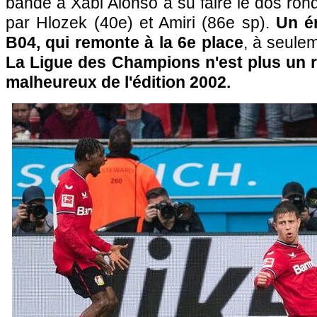
bande à Xabi Alonso a su faire le dos rond 
par Hlozek (40e) et Amiri (86e sp).
Un é
B04, qui remonte à la 6e place
, à seule
La Ligue des Champions n'est plus un rê
malheureux de l'édition 2002.