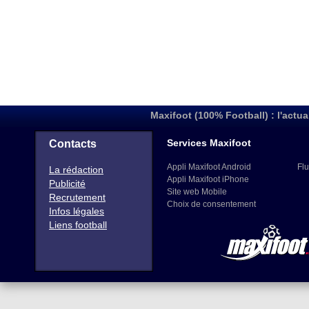
Maxifoot (100% Football) : l'actua
Services Maxifoot
Contacts
Appli Maxifoot Android
Flu
La rédaction
Appli Maxifoot iPhone
Publicité
Site web Mobile
Recrutement
Choix de consentement
Infos légales
Liens football