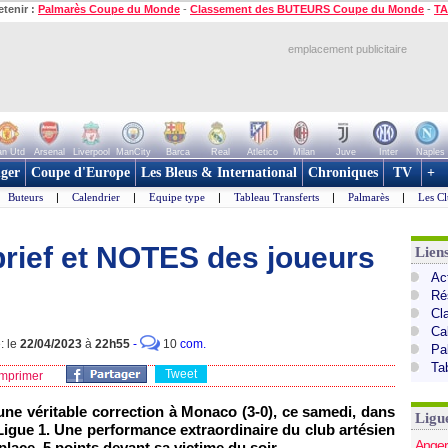
etenir :
Palmarès Coupe du Monde
-
Classement des BUTEURS Coupe du Monde
-
TA
emplacement publicitaire
n Utd
Arsenal
Liverpool
ManCity
Barca
Real
Atletico
Milan
Juve
Inter
Naples
ger
Coupe d'Europe
Les Bleus & International
Chroniques
TV
+
Buteurs
|
Calendrier
|
Equipe type
|
Tableau Transferts
|
Palmarès
|
Les Cl
ébrief et NOTES des joueurs
Lien
Act
Ré
Cl
Ca
: le
22/04/2023
à
22h55
-
10
com.
Pa
Ta
Tweet
mprimer
une véritable correction à Monaco (3-0), ce samedi, dans
Ligu
Ligue 1. Une performance extraordinaire du club artésien
Anger
lace, 5 points devant sa victime du soir.