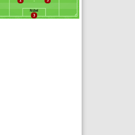
2
3
inamino
oadu
Nübel
op
3