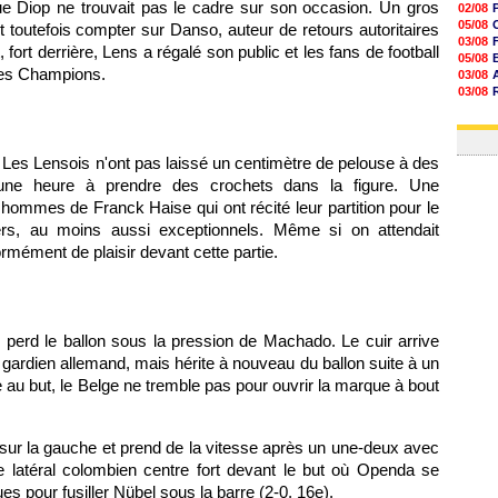
e Diop ne trouvait pas le cadre sur son occasion. Un gros
02/08
05/08
t toutefois compter sur Danso, auteur de retours autoritaires
03/08
fort derrière, Lens a régalé son public et les fans de football
05/08
 des Champions.
03/08
03/08
06/08
03/08
 Les Lensois n'ont pas laissé un centimètre de pelouse à des
une heure à prendre des crochets dans la figure. Une
 hommes de Franck Haise qui ont récité leur partition pour le
ers, au moins aussi exceptionnels. Même si on attendait
mément de plaisir devant cette partie.
n perd le ballon sous la pression de Machado. Le cuir arrive
 gardien allemand, mais hérite à nouveau du ballon suite à un
 au but, le Belge ne tremble pas pour ouvrir la marque à bout
ur la gauche et prend de la vitesse après un une-deux avec
 latéral colombien centre fort devant le but où Openda se
 pour fusiller Nübel sous la barre (2-0, 16e).