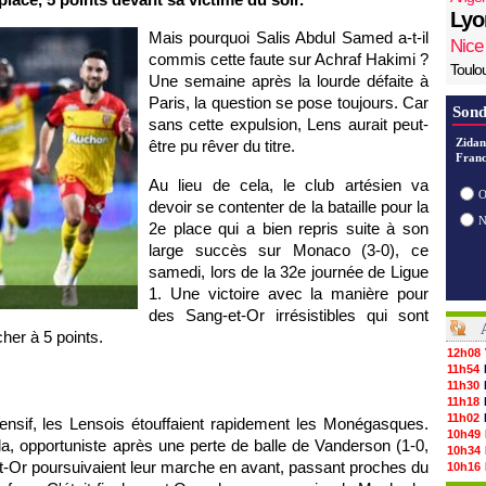
Lyo
Mais pourquoi Salis Abdul Samed a-t-il
Nice
commis cette faute sur Achraf Hakimi ?
Toulo
Une semaine après la lourde défaite à
Paris, la question se pose toujours. Car
Sond
sans cette expulsion, Lens aurait peut-
Zidan
être pu rêver du titre.
Franc
Au lieu de cela, le club artésien va
O
devoir se contenter de la bataille pour la
2e place qui a bien repris suite à son
large succès sur Monaco (3-0), ce
samedi, lors de la 32e journée de Ligue
1. Une victoire avec la manière pour
des Sang-et-Or irrésistibles qui sont
er à 5 points.
12h08
11h54
11h30
11h18
11h02
ffensif, les Lensois étouffaient rapidement les Monégasques.
10h49
, opportuniste après une perte de balle de Vanderson (1-0,
10h34
t-Or poursuivaient leur marche en avant, passant proches du
10h16
10h00