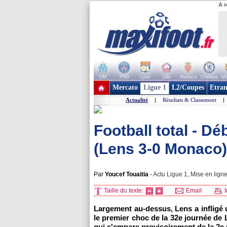
A r
OM
PSG
Lyon
Lille
Monaco
Chelsea
Ma
+ de clubs
Mercato
Ligue 1
L2/Coupes
Etran
Actualité
|
Résultats & Classement
|
Football total - D
(Lens 3-0 Monaco)
Par
Youcef Touaitia
-
Actu Ligue 1, Mise en ligne
Taille du texte:
Email
I
Largement au-dessus, Lens a infligé 
le premier choc de la 32e journée de 
qui s'empare provisoirement de la 2e p