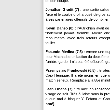
de son équipe.
Jonathan Gradit (7)
: une sortie solide
l'axe et le couloir droit a posé de gro
à ses partenaires offensifs de combiner 
Kevin Danso (8)
: l'Autrichien avait d
finalement jamais tremblé. Mieux enco
monumental avec trois retours except
taulier.
Facundo Medina (7,5)
: encore une sup
pour Machado sur l'action du deuxième
l'arrière-garde, il n'a pas été débordé, g
Przemyslaw Frankowski (6,5)
: le laté
Caio Henrique. Il a été moins en vue of
match sérieux. Remplacé à la 88e minu
Jean Onana (7)
: titulaire en l'abse
visage ce soir. Très à l'aise sous la pr
aucun mal à bloquer Y. Fofana et Ca
noté)
.