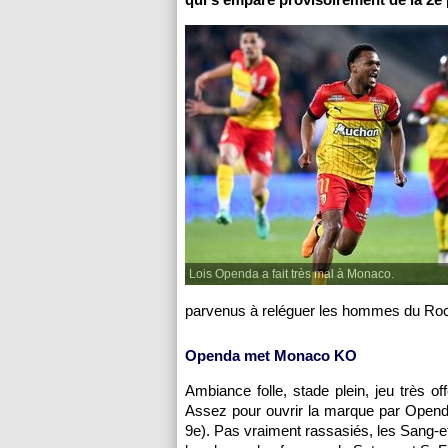
Lois Openda a fait très mal à Monaco.
parvenus à reléguer les hommes du Roch
Openda met Monaco KO
Ambiance folle, stade plein, jeu très o
Assez pour ouvrir la marque par Openda
9e). Pas vraiment rassasiés, les Sang-e