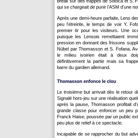
break sur des frappes de Sotoca et S. F
qui se chargeait de punir l'ASM d'une nou
Après une demi-heure parfaite, Lens des
peu l'étreinte, le temps de voir Y. Fof
premier tir pour les visiteurs. Une oc
puisque les Lensois remettaient immé
pression en donnant des frissons supp
Nübel par Thomasson et S. Fofana. Ava
le milieu ivoirien était à deux doi
définitivement la partie mais sa frappe
barre du gardien allemand.
Thomasson enfonce le clou
Le troisième but arrivait dès le retour d
Signalé hors-jeu sur une réalisation que
après la pause, Thomasson profitait d'
grande classe pour enfoncer un peu pl
Franck Haise, poussée par un public ext
peu plus de relief à ce spectacle.
Incapable de se rapprocher du but adv