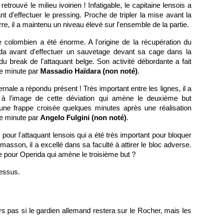
retrouvé le milieu ivoirien ! Infatigable, le capitaine lensois a
 d'effectuer le pressing. Proche de tripler la mise avant la
re, il a maintenu un niveau élevé sur l'ensemble de la partie.
e colombien a été énorme. A l'origine de la récupération du
nda avant d'effectuer un sauvetage devant sa cage dans la
 du break de l'attaquant belge. Son activité débordante a fait
e minute par
Massadio Haïdara (non noté)
.
ernale a répondu présent ! Très important entre les lignes, il a
, à l'image de cette déviation qui amène le deuxième but
d'une frappe croisée quelques minutes après une réalisation
9e minute par
Angelo Fulgini (non noté)
.
pour l'attaquant lensois qui a été très important pour bloquer
on, il a excellé dans sa faculté à attirer le bloc adverse.
le pour Openda qui amène le troisième but ?
dessus.
rs pas si le gardien allemand restera sur le Rocher, mais les