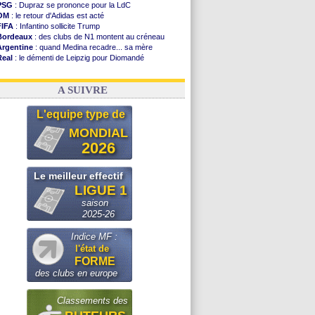
PSG
: Dupraz se prononce pour la LdC
OM
: le retour d'Adidas est acté
FIFA
: Infantino sollicite Trump
Bordeaux
: des clubs de N1 montent au créneau
Argentine
: quand Medina recadre... sa mère
Real
: le démenti de Leipzig pour Diomandé
OM
: le club prêt à libérer Kondogbia ?
OM
: Paixão attire un 2e club anglais
A SUIVRE
L'equipe type de
MONDIAL
2026
Le meilleur effectif
LIGUE 1
saison
2025-26
Indice MF :
l'état de
FORME
des clubs en europe
Classements des