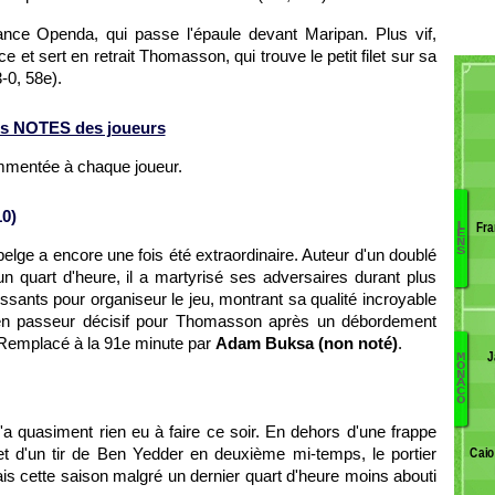
lance Openda, qui passe l'épaule devant Maripan. Plus vif,
e et sert en retrait Thomasson, qui trouve le petit filet sur sa
-0, 58e).
s NOTES des joueurs
ommentée à chaque joueur.
0)
Fra
L
D
E
N
belge a encore une fois été extraordinaire. Auteur d'un doublé
S
C
n quart d'heure, il a martyrisé ses adversaires durant plus
B
Le
ants pour organiseur le jeu, montrant sa qualité incroyable
B
 en passeur décisif pour Thomasson après un débordement
P
. Remplacé à la 91e minute par
Adam Buksa (non noté)
.
L
J
M
O
B
N
H
A
C
M
Fu
O
A
n'a quasiment rien eu à faire ce soir. En dehors d'une frappe
Di
t d'un tir de Ben Yedder en deuxième mi-temps, le portier
Caio
Ag
ais cette saison malgré un dernier quart d'heure moins abouti
M