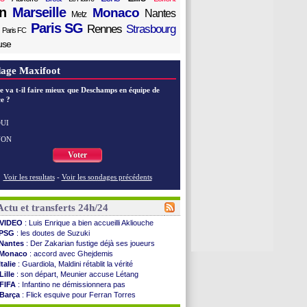
n
Marseille
Monaco
Nantes
Metz
Paris SG
Rennes
Strasbourg
Paris FC
use
age Maxifoot
e va t-il faire mieux que Deschamps en équipe de
e ?
UI
NON
Voter
Voir les resultats
-
Voir les sondages précédents
Actu et transferts 24h/24
VIDEO
: Luis Enrique a bien accueilli Akliouche
PSG
: les doutes de Suzuki
Nantes
: Der Zakarian fustige déjà ses joueurs
Monaco
: accord avec Ghejdemis
Italie
: Guardiola, Maldini rétablit la vérité
Lille
: son départ, Meunier accuse Létang
FIFA
: Infantino ne démissionnera pas
Barça
: Flick esquive pour Ferran Torres
Liverpool
: Araujo, une option d'achat à 55 M€