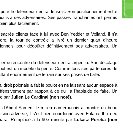
M
B
 pour le défenseur central lensois. Son positionnement entre
Di
s soucis à ses adversaires. Ses passes tranchantes ont permis
bien plus facilement.
e sacrés clients face à lui avec Ben Yedder et Volland. Il n'a
re, la tour de contrôle a livré un dernier quart d'heure
ionnels pour dégoûter définitivement ses adversaires. Un
erbe rencontre du défenseur central argentin. Son décalage
 but est un modèle du genre. Comme tous ses partenaires de
rattant énormément de terrain sur ses prises de balle.
ral droit polonais a fait le boulot en ne laissant aucun espace à
fensivement par rapport à ce qu'il a l'habitude de faire. Un
te par
Julien Le Cardinal (non noté)
.
nce d'Abdul Samed, le milieu camerounais a montré un beau
ession adverse, il s'est bien coordonné avec Fofana. Il n'a eu
mara. Remplacé à la 90e minute par
Lukasz Poreba (non