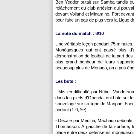
Ben Yedder butait sur Samba tandis qu
relâchement du club artésien qui pouvai
devant Volland et Minamino. Fort devant, 
pour faire un pas de plus vers la Ligue
La note du match : 8/10
Une véritable leçon pendant 75 minutes.
Monégasques qui ont passé plus d'
démonstration de football de la part des
plus grand bonheur de leurs support
beaucoup plus de Monaco, on a pris énor
Les buts :
- Mis en difficulté par Nübel, Vanderso
dans les pieds d'Openda, qui bute sur le
sauvetage sur sa ligne de Maripan. Face
portant (1-0, 9e).
- Décalé par Medina, Machado déboule s
Thomasson. A gauche de la surface, le
place entre deux défenseurs monégasques