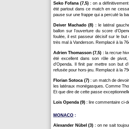
Seko Fofana (7,5)
: on a définitivement 
été partout dans ce match en ne cessant
pause sur une frappe qui a percuté la bar
Deiver Machado (8)
: le latéral gauch
ballon sur l'ouverture du score d'Ope
foulée, il est passeur décisif sur le but
très mal à Vanderson. Remplacé à la 76
Adrien Thomasson (7,5)
: la recrue hiv
été excellent dans son rôle de pivot
d'Openda. Il finit par mettre son but 
refusée pour hors-jeu. Remplacé à la 7
Florian Sotoca (7)
: un match de devoir 
les latéraux monégasques. Comme Thomass
Et que dire de cette passe exceptionnel
Lois Openda (9)
: lire commentaire ci-
MONACO
:
Alexander Nübel (3)
: on ne sait toujou