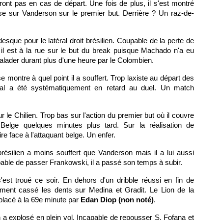
ont pas en cas de départ. Une fois de plus, il s'est montré
se sur Vanderson sur le premier but. Derrière ? Un raz-de-
que pour le latéral droit brésilien. Coupable de la perte de
, il est à la rue sur le but du break puisque Machado n'a eu
 balader durant plus d'une heure par le Colombien.
e montre à quel point il a souffert. Trop laxiste au départ des
ral a été systématiquement en retard au duel. Un match
r le Chilien. Trop bas sur l'action du premier but où il couvre
 Belge quelques minutes plus tard. Sur la réalisation de
re face à l'attaquant belge. Un enfer.
brésilien a moins souffert que Vanderson mais il a lui aussi
able de passer Frankowski, il a passé son temps à subir.
 s'est troué ce soir. En dehors d'un dribble réussi en fin de
uement cassé les dents sur Medina et Gradit. Le Lion de la
placé à la 69e minute par
Edan Diop (non noté)
.
n a explosé en plein vol. Incapable de repousser S. Fofana et