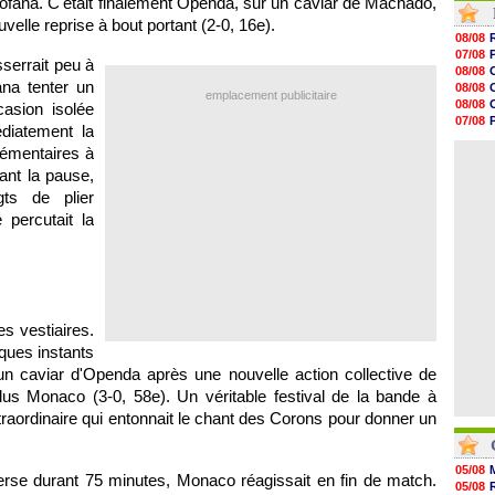
ofana. C'était finalement Openda, sur un caviar de Machado,
09h48
velle reprise à bout portant (2-0, 16e).
09h25
08/08
09h10
07/08
serrait peu à
08h52
08/08
08/08
ana tenter un
08/08
emplacement publicitaire
08/08
08/08
casion isolée
08/08
07/08
diatement la
08/08
07/08
08/08
lémentaires à
08/08
08/08
nt la pause,
08/08
gts de plier
08/08
08/08
 percutait la
08/08
08/08
es vestiaires.
lques instants
un caviar d'Openda après une nouvelle action collective de
us Monaco (3-0, 58e). Un véritable festival de la bande à
raordinaire qui entonnait le chant des Corons pour donner un
05/08
erse durant 75 minutes, Monaco réagissait en fin de match.
05/08