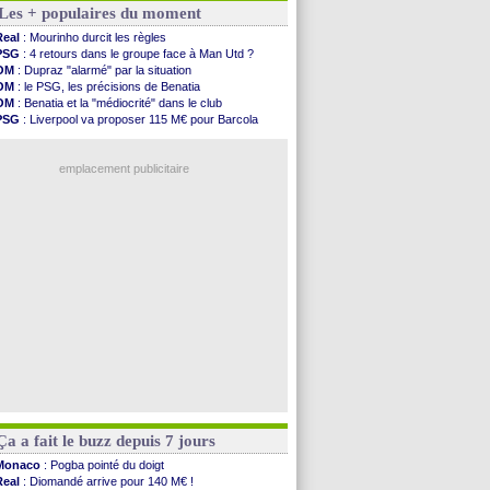
Les + populaires du moment
Lens
: inquiétude pour Édouard
Man Utd
: Vitek vendu à Middlesbrough (off.)
Real
: Mourinho durcit les règles
PSV
: Sano recruté pour 14,5 M€ (officiel)
PSG
: 4 retours dans le groupe face à Man Utd ?
OM
: Coventry pense à Angel Gomes
OM
: Dupraz "alarmé" par la situation
PSG
: Rafel Pol satisfait des progrès
OM
: le PSG, les précisions de Benatia
Amical
: le Barça vainqueur puis battu
OM
: Benatia et la "médiocrité" dans le club
Inter
: Calhanoglu prêt à prolonger
PSG
: Liverpool va proposer 115 M€ pour Barcola
Nice
: Abdelmonem veut rester
OM
: B. Genesio - "ce n'est pas idéal"
L2
: le classement complet
OM
: Côme pousse pour Gouiri
L2
: les résultats de la soirée
emplacement publicitaire
Amical
: Le Havre renversé par Oviedo
Amical
: Nice battu aux tirs au but
Benfica
: Ivanovic proche de Lens
OM
: Dupraz "alarmé" par la situation
Atletico
: Alvarez, le Barça va revoir son offre
Voir les brèves précédentes
Ça a fait le buzz depuis 7 jours
Monaco
: Pogba pointé du doigt
Real
: Diomandé arrive pour 140 M€ !