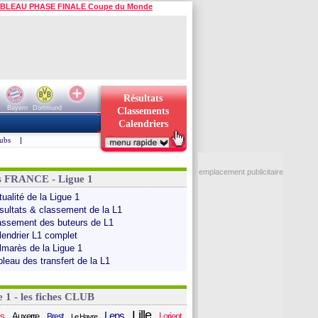
BLEAU PHASE FINALE Coupe du Monde
Résultats
Bayern
Dortmund
Classements
Calendriers
ubs
|
emplacement publicitaire
s FRANCE - Ligue 1
ualité de la Ligue 1
sultats & classement de la L1
assement des buteurs de L1
lendrier L1 complet
lmarès de la Ligue 1
bleau des transfert de la L1
e 1 - les fiches CLUB
Lille
Lens
s
Auxerre
Lorient
Brest
Le Havre