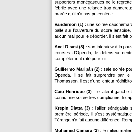
supporters monégasques ne le regretter
fébrile avec une relance trop dangereu
marée qu'il n'a pas pu contenir.
Vanderson (1)
: une soirée cauchemardes
balle sur l'ouverture du score lensoise
aucun mal pour le déborder. Il s'est fait
Axel Disasi (3)
: son interview à la paus
courses d'Openda, le défenseur cent
complètement raté pour lui.
Guillermo Maripán (2)
: sale soirée pou
Openda, il se fait surprendre par le
Thomasson, il est d'une lenteur rédhibitoi
Caio Henrique (3)
: le latéral gauche 
connu une soirée très compliquée. Incap
Krepin Diatta (3)
: l'ailier sénégalais
première période, il s'est systématiq
Téranga n'a fait aucune différence. Rem
Mohamed Camara (3)
: le milieu malie