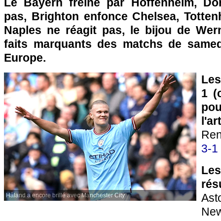
Le Bayern freiné par Hoffenheim, Dor
pas, Brighton enfonce Chelsea, Tottenh
Naples ne réagit pas, le bijou de Wern
faits marquants des matchs de samed
Europe.
Les
1 (
pou
l'a
Re
3-1
Le
rés
As
Håland a encore brillé avec Manchester City
New