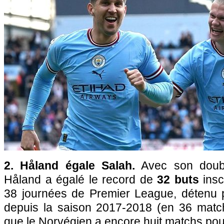
2. Håland égale Salah.
Avec son doubl
Håland a égalé le record de
32 buts
insc
38 journées de Premier League, détenu p
depuis la saison 2017-2018 (en 36 matc
que le Norvégien a encore huit matchs pou