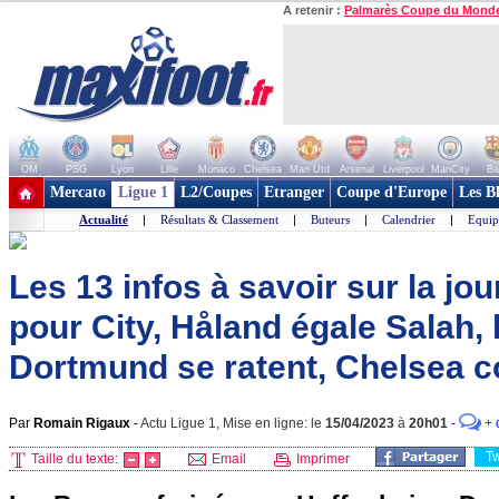
A retenir :
Palmarès Coupe du Mond
OM
PSG
Lyon
Lille
Monaco
Chelsea
Man Utd
Arsenal
Liverpool
ManCity
Ba
+ de clubs
Mercato
Ligue 1
L2/Coupes
Etranger
Coupe d'Europe
Les B
Actualité
|
Résultats & Classement
|
Buteurs
|
Calendrier
|
Equip
Les 13 infos à savoir sur la jou
pour City, Håland égale Salah, 
Dortmund se ratent, Chelsea co
Par
Romain Rigaux
-
Actu Ligue 1, Mise en ligne: le
15/04/2023
à
20h01
-
+
T
Taille du texte:
Email
Imprimer