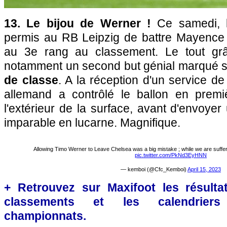
13. Le bijou de Werner !
Ce samedi, 
permis au RB Leipzig de battre Mayence 
au 3e rang au classement. Le tout gr
notamment un second but génial marqué 
de classe
. A la réception d'un service de 
allemand a contrôlé le ballon en premiè
l'extérieur de la surface, avant d'envoyer
imparable en lucarne. Magnifique.
Allowing Timo Werner to Leave Chelsea was a big mistake ; while we are sufferin
pic.twitter.com/PkNd3EyHNN
— kemboi (@Cfc_Kemboi)
April 15, 2023
+ Retrouvez sur Maxifoot les résultat
classements et les calendriers
championnats.