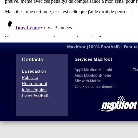
Maxifoot (100% Football) : l'actua
Services Maxifoot
Contacts
Appli Maxifoot Android
Flu
La rédaction
Appli Maxifoot iPhone
Publicité
Site web Mobile
Recrutement
Choix de consentement
Infos légales
Liens football