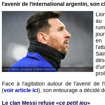
l'avenir de l'international argentin, son c
Lio
au 
rum
jou
en
l'a
Sai
dés
d'u
Lionel Messi, un avenir toujours indécis ?
pro
Face à l'agitation autour de l'avenir de l'
(
voir article ici
), son entourage a décidé d
Le clan Messi refuse «
ce petit jeu
»