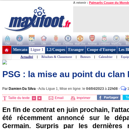
A retenir :
Palmarès Coupe du Mond
OM
PSG
Lyon
Lille
Monaco
Chelsea
Man Utd
Arsenal
Liverpool
ManCity
Ba
+ de clubs
Mercato
Ligue 1
L2/Coupes
Etranger
Coupe d'Europe
Les B
Actualité
|
Résultats & Classement
|
Buteurs
|
Calendrier
|
Equip
PSG : la mise au point du clan 
Par
Damien Da Silva
-
Actu Ligue 1, Mise en ligne: le
04/04/2023
à
22h08
-
T
Taille du texte:
Email
Imprimer
En fin de contrat en juin prochain, l'att
été récemment annoncé sur le dépar
Germain. Surpris par les dernières