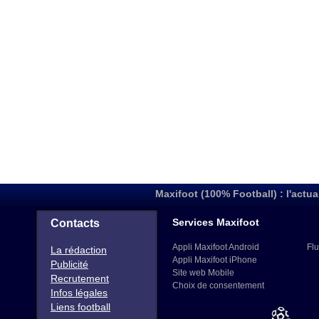
Maxifoot (100% Football) : l'actua
Services Maxifoot
Contacts
Appli Maxifoot Android
Flu
La rédaction
Appli Maxifoot iPhone
Publicité
Site web Mobile
Recrutement
Choix de consentement
Infos légales
Liens football