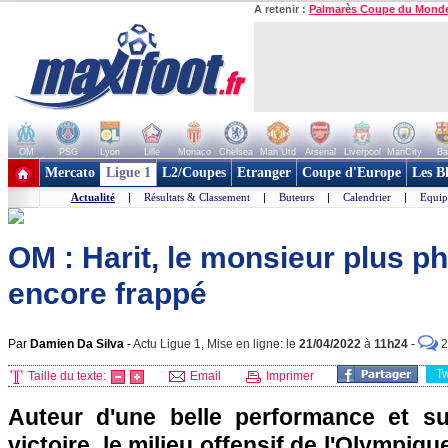
A retenir :
Palmarès Coupe du Mond
OM
PSG
Lyon
Lille
Monaco
Chelsea
Man Utd
Arsenal
Liverpool
ManCity
Ba
+ de clubs
Mercato
Ligue 1
L2/Coupes
Etranger
Coupe d'Europe
Les B
Actualité
|
Résultats & Classement
|
Buteurs
|
Calendrier
|
Equip
OM : Harit, le monsieur plus p
encore frappé
Par
Damien Da Silva
-
Actu Ligue 1, Mise en ligne: le
21/04/2022
à
11h24
-
2
T
Taille du texte:
Email
Imprimer
Auteur d'une belle performance et su
victoire, le milieu offensif de l'Olympiq