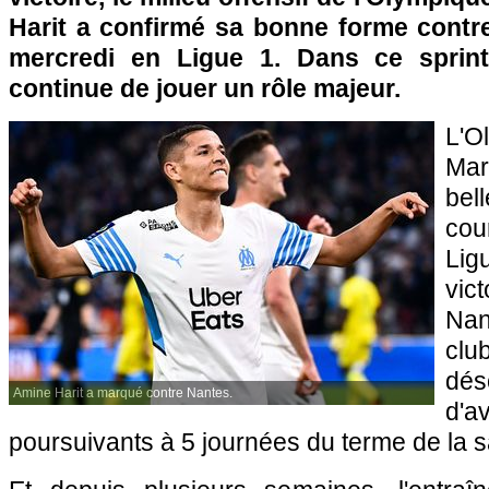
Harit a confirmé sa bonne forme contre
mercredi en Ligue 1. Dans ce sprint 
continue de jouer un rôle majeur.
L'
Mar
bel
cou
Li
vic
Nan
cl
dé
Amine Harit a marqué contre Nantes.
d'
poursuivants à 5 journées du terme de la s