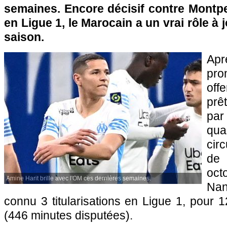
semaines. Encore décisif contre Montpe
en Ligue 1, le Marocain a un vrai rôle à j
saison.
Ap
pro
off
prê
par
qua
cir
de
oct
Amine Harit brille avec l'OM ces dernières semaines.
Na
connu 3 titularisations en Ligue 1, pour 1
(446 minutes disputées).