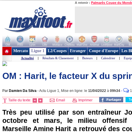
A retenir :
Palmarès Coupe du Mond
OM
PSG
Lyon
Lille
Monaco
Chelsea
Man Utd
Arsenal
Liverpool
ManCity
Ba
+ de clubs
Mercato
Ligue 1
L2/Coupes
Etranger
Coupe d'Europe
Les B
Actualité
|
Résultats & Classement
|
Buteurs
|
Calendrier
|
Equip
OM : Harit, le facteur X du sprin
Par
Damien Da Silva
-
Actu Ligue 1, Mise en ligne: le
11/04/2022
à
09h34
-
1
T
Taille du texte:
Email
Imprimer
Très peu utilisé par son entraîneur J
octobre et mars, le milieu offensif
Marseille Amine Harit a retrouvé des co