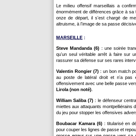
Le milieu offensif marseillais a confir
énormément de différences grâce à sa t
onze de départ, il s'est chargé de m
altruisme, à l'image de sa passe décisiv
MARSEILLE
:
Steve Mandanda (6)
: une soirée tranq
qu'un seul véritable arrêt à faire sur u
rassurer sa défense sur ses rares interv
Valentin Rongier (7)
: un bon match pou
au poste de latéral droit et n'a pas é
offensivement avec une belle passe vers
Lirola (non noté)
.
William Saliba (7)
: le défenseur centra
miettes aux attaquants montpelliérains du
du jeu pour stopper les offensives adve
Boubacar Kamara (6)
: titularisé en d
pour couper les lignes de passe et repous
grosse erreur sur une passe vers sa su