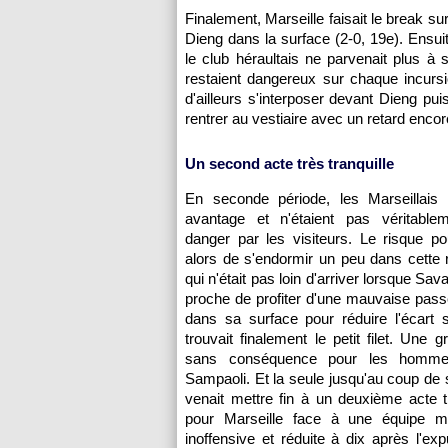
Finalement, Marseille faisait le break su
Dieng dans la surface (2-0, 19e). Ensu
le club héraultais ne parvenait plus à
restaient dangereux sur chaque incurs
d'ailleurs s'interposer devant Dieng pu
rentrer au vestiaire avec un retard encor
Un second acte très tranquille
En seconde période, les Marseillais g
avantage et n'étaient pas véritabl
danger par les visiteurs. Le risque po
alors de s'endormir un peu dans cette 
qui n'était pas loin d'arriver lorsque Sava
proche de profiter d'une mauvaise pas
dans sa surface pour réduire l'écart s
trouvait finalement le petit filet. Une 
sans conséquence pour les homm
Sampaoli. Et la seule jusqu'au coup de sif
venait mettre fin à un deuxième acte tr
pour Marseille face à une équipe mon
inoffensive et réduite à dix après l'ex