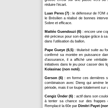
réduire l'écart.
Luan Peres (7)
: le défenseur de l'OM a 
le Brésilien a réalisé de bonnes interv
Sobre et efficace.
Mattéo Guendouzi (6)
: encore une copi
été précieux pour son équipe grâce à sa c
dans l'utilisation du ballon.
Pape Gueye (6,5)
: titularisé suite au 
confirmé sa montée en puissance dan
d'assurance, il a affiché une véritabl
initiatives dans le jeu pour casser des 
Kolasinac (non noté)
.
Gerson (6)
: en forme ces dernières se
combinaison avec Dieng qui amène le 
période, mais il se loupe totalement sur 
Cengiz Ünder (6)
: actif dans son couloi
à tenter sa chance sur des frappes 
Remplacé la 60e par
Dimitri Payet (no