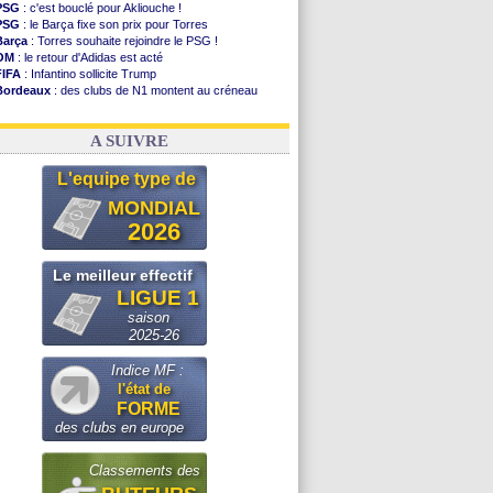
PSG
: c'est bouclé pour Akliouche !
PSG
: le Barça fixe son prix pour Torres
Barça
: Torres souhaite rejoindre le PSG !
OM
: le retour d'Adidas est acté
FIFA
: Infantino sollicite Trump
Bordeaux
: des clubs de N1 montent au créneau
Argentine
: quand Medina recadre... sa mère
Real
: le démenti de Leipzig pour Diomandé
A SUIVRE
L'equipe type de
MONDIAL
2026
Le meilleur effectif
LIGUE 1
saison
2025-26
Indice MF :
l'état de
FORME
des clubs en europe
Classements des