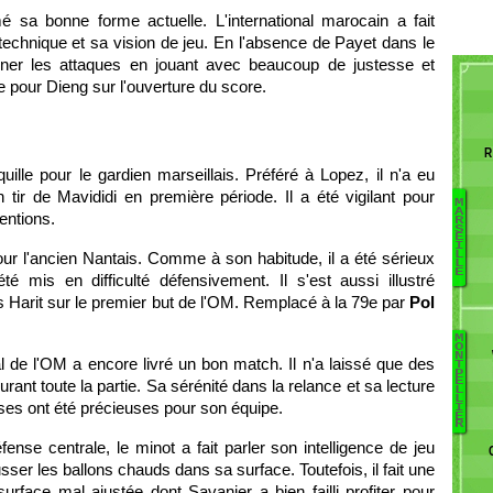
mé sa bonne forme actuelle. L'international marocain a fait
echnique et sa vision de jeu. En l'absence de Payet dans le
ener les attaques en jouant avec beaucoup de justesse et
e pour Dieng sur l'ouverture du score.
R
uille pour le gardien marseillais. Préféré à Lopez, il n'a eu
n tir de Mavididi en première période. Il a été vigilant pour
M
A
entions.
R
S
Pa
E
I
L
r l'ancien Nantais. Comme à son habitude, il a été sérieux
L
L
E
Po
té mis en difficulté défensivement. Il s'est aussi illustré
K
 Harit sur le premier but de l'OM. Remplacé à la 79e par
Pol
B
P
M
O
T
N
l de l'OM a encore livré un bon match. Il n'a laissé que des
T
G
P
B
E
rant toute la partie. Sa sérénité dans la relance et sa lecture
L
Ca
L
rses ont été précieuses pour son équipe.
I
S
E
R
M
éfense centrale, le minot a fait parler son intelligence de jeu
B
ser les ballons chauds dans sa surface. Toutefois, il fait une
Th
rface mal ajustée dont Savanier a bien failli profiter pour