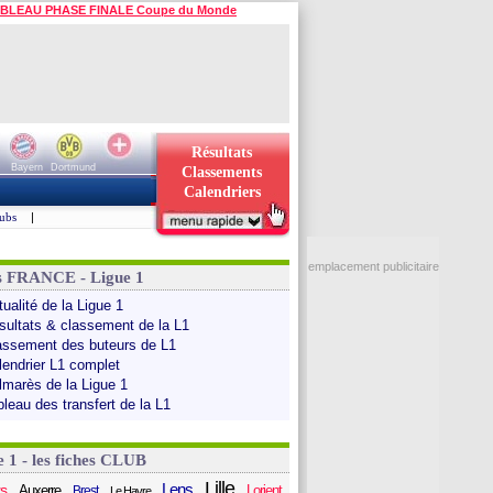
BLEAU PHASE FINALE Coupe du Monde
Résultats
Bayern
Dortmund
Classements
Calendriers
ubs
|
emplacement publicitaire
s FRANCE - Ligue 1
ualité de la Ligue 1
sultats & classement de la L1
assement des buteurs de L1
lendrier L1 complet
lmarès de la Ligue 1
bleau des transfert de la L1
e 1 - les fiches CLUB
Lille
Lens
s
Auxerre
Lorient
Brest
Le Havre