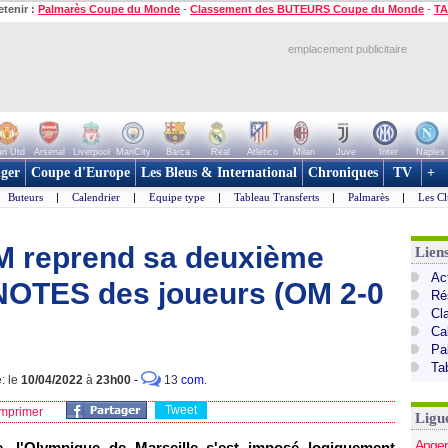
etenir :
Palmarès Coupe du Monde
-
Classement des BUTEURS Coupe du Monde
-
TA
emplacement publicitaire
n Utd
Arsenal
Liverpool
ManCity
Barca
Real
Atletico
Milan
Juve
Inter
Naples
ger
Coupe d'Europe
Les Bleus & International
Chroniques
TV
+
Buteurs
|
Calendrier
|
Equipe type
|
Tableau Transferts
|
Palmarès
|
Les Cl
OM reprend sa deuxième
Lien
Act
t NOTES des joueurs (OM 2-0
Ré
Cl
Ca
Pa
Ta
: le
10/04/2022
à
23h00
-
13
com.
Tweet
mprimer
Ligu
Anger
e, l'Olympique de Marseille s'est imposé logiquement