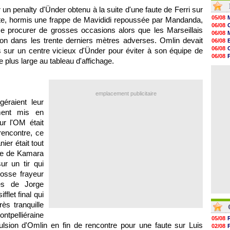
16h59
r un penalty d'Ünder obtenu à la suite d'une faute de Ferri sur
16h37
05/08
ite, hormis une frappe de Mavididi repoussée par Mandanda,
16h33
06/08
 se procurer de grosses occasions alors que les Marseillais
16h27
06/08
16h22
ion dans les trente derniers mètres adverses. Omlin devait
06/08
16h07
06/08
is sur un centre vicieux d'Ünder pour éviter à son équipe de
15h46
06/08
e plus large au tableau d'affichage.
15h41
06/08
15h20
06/08
14h55
14h38
14h19
emplacement publicitaire
13h56
éraient leur
13h35
ement mis en
13h12
ur l'OM était
rencontre, ce
nier était tout
se de Kamara
ur un tir qui
grosse frayeur
es de Jorge
flet final qui
ès tranquille
tpelliéraine
05/08
pulsion d'Omlin en fin de rencontre pour une faute sur Luis
02/08