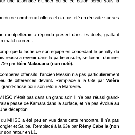
sur une talonnade d'Ünder ou de ce ballon perdu sous la
 perdu de nombreux ballons et n'a pas été en réussite sur ses
ain montpelliérain a répondu présent dans les duels, grattant
Un match correct.
compliqué la tâche de son équipe en concédant le penalty du
is réussi à revenir dans la partie ensuite, se faisant dominer
a 79e par
Béni Makouana (non noté)
.
ompères offensifs, l'ancien Messin n'a pas particulièrement
z peu de différences devant. Remplacé à la 63e par
Valère
é grand-chose pour son retour à Marseille.
MHSC n'était pas dans un grand soir. Il n'a pas réussi grand-
vaise passe de Kamara dans la surface, et n'a pas évolué au
 Une déception.
t du MHSC a été peu en vue dans cette rencontre. Il n'a pas
Rongier et Saliba. Remplacé à la 63e par
Rémy Cabella (non
ur son retour en L1.