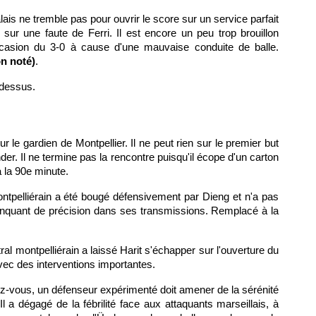
alais ne tremble pas pour ouvrir le score sur un service parfait
-0 sur une faute de Ferri. Il est encore un peu trop brouillon
occasion du 3-0 à cause d'une mauvaise conduite de balle.
n noté)
.
-dessus.
our le gardien de Montpellier. Il ne peut rien sur le premier but
nder. Il ne termine pas la rencontre puisqu'il écope d'un carton
 la 90e minute.
montpelliérain a été bougé défensivement par Dieng et n'a pas
nquant de précision dans ses transmissions. Remplacé à la
ral montpelliérain a laissé Harit s'échapper sur l'ouverture du
avec des interventions importantes.
ez-vous, un défenseur expérimenté doit amener de la sérénité
l a dégagé de la fébrilité face aux attaquants marseillais, à