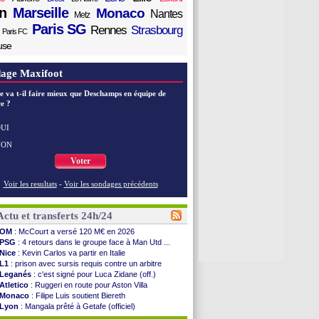
n
Marseille
Monaco
Nantes
Metz
Paris SG
Rennes
Strasbourg
Paris FC
use
age Maxifoot
e va t-il faire mieux que Deschamps en équipe de
e ?
UI
NON
Voter
Voir les resultats
-
Voir les sondages précédents
Actu et transferts 24h/24
OM
: McCourt a versé 120 M€ en 2026
PSG
: 4 retours dans le groupe face à Man Utd ...
Nice
: Kevin Carlos va partir en Italie
L1
: prison avec sursis requis contre un arbitre
Leganés
: c'est signé pour Luca Zidane (off.)
Atletico
: Ruggeri en route pour Aston Villa
Monaco
: Filipe Luis soutient Biereth
Lyon
: Mangala prêté à Getafe (officiel)
PSG
: Nsoki va signer en Croatie