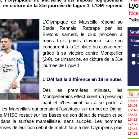
Lyo
e, en clôture de la 31e journée de Ligue 1. L'OM reprend
Nice
Toulo
L'Olympique de Marseille répond au
Stade Rennais. Rattrapé par les
Sond
Bretons samedi, le club phocéen a
repris trois points d'avance sur son
Zidan
Franc
concurrent à la 2e place du classement
grâce à sa victoire contre Montpellier
O
(2-0), ce dimanche, en clôture de la 31e
journée de Ligue 1.
L'OM fait la différence en 19 minutes
Dès les premières minutes, les
Montpelliérains effectuaient un pressing
19h18
haut et n'hésitaient pas à se porter à
19h09
 les Marseillais qui prenaient l'avantage sur un but de Dieng,
18h48
e, le MHSC restait sur les bases de son début de match et se
18h37
18h29
es dans la surface marseillaise, sans succès. Les hommes
17h58
mpensés de leur bon début de match face à des Olympiens plus
17h46
17h32
17h16