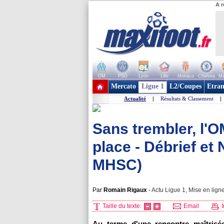
A r
OM
PSG
Lyon
Lille
Monaco
Chelsea
Ma
+ de clubs
Mercato
Ligue 1
L2/Coupes
Etran
Actualité
|
Résultats & Classement
|
Sans trembler, l'
place - Débrief e
MHSC)
Par
Romain Rigaux
-
Actu Ligue 1, Mise en ligne
Taille du texte:
Email
I
Au terme d'une rencontre maîtrisé