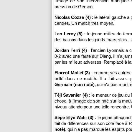
l'image de son intervention manquée 
pression de Gerson.
Nicolas Cozza (4)
: le latéral gauche a
centres. Un match très moyen.
Leo Leroy (5)
: le jeune milieu de terr
des ballons dans les pieds marseillais. 
Jordan Ferri (4)
: l'ancien Lyonnais a 
0-2 avec une faute sur Dieng. Il n'a jama
par les milieux adverses. Remplacé à l
Florent Mollet (3)
: comme ses autres c
brillé dans ce match. Il a fait asse
Germain (non noté)
, qui n'a pas montr
Téji Savanier (4)
: le meneur de jeu du 
chose, à l'image de son raté sur la mau
niveau attendu pour une telle rencontre.
Sepe Elye Wahi (3)
: le jeune attaquan
fait de différences sur son côté face à 
noté)
, qui n'a pas marqué les esprits po