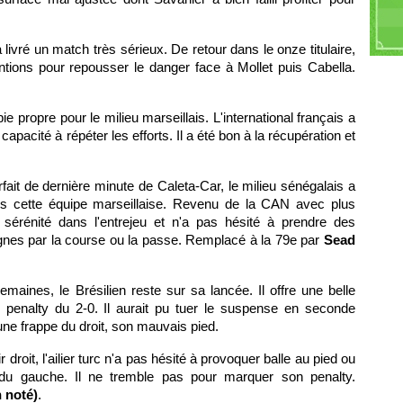
O
G
livré un match très sérieux. De retour dans le onze titulaire,
entions pour repousser le danger face à Mollet puis Cabella.
e propre pour le milieu marseillais. L'international français a
apacité à répéter les efforts. Il a été bon à la récupération et
forfait de dernière minute de Caleta-Car, le milieu sénégalais a
s cette équipe marseillaise. Revenu de la CAN avec plus
e sérénité dans l'entrejeu et n'a pas hésité à prendre des
lignes par la course ou la passe. Remplacé à la 79e par
Sead
maines, le Brésilien reste sur sa lancée. Il offre une belle
penalty du 2-0. Il aurait pu tuer le suspense en seconde
une frappe du droit, son mauvais pied.
r droit, l'ailier turc n'a pas hésité à provoquer balle au pied ou
du gauche. Il ne tremble pas pour marquer son penalty.
n noté)
.