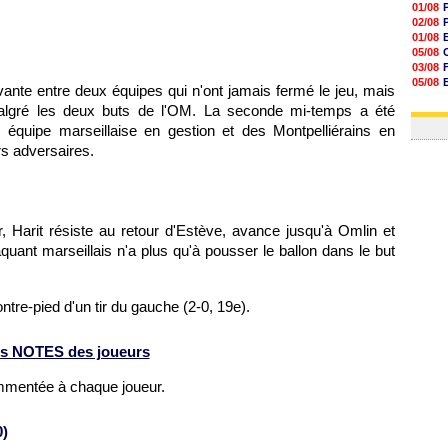
01/08
02/08
01/08
05/08
03/08
05/08
ante entre deux équipes qui n'ont jamais fermé le jeu, mais
03/08
malgré les deux buts de l'OM. La seconde mi-temps a été
03/08
équipe marseillaise en gestion et des Montpelliérains en
s adversaires.
, Harit résiste au retour d'Estève, avance jusqu'à Omlin et
quant marseillais n'a plus qu'à pousser le ballon dans le but
tre-pied d'un tir du gauche (2-0, 19e).
s NOTES des joueurs
ommentée à chaque joueur.
0)