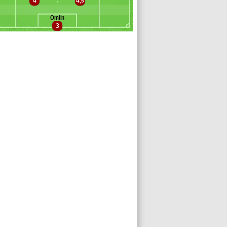
4
4
yongo
,5
ioacchini
Omlin
3