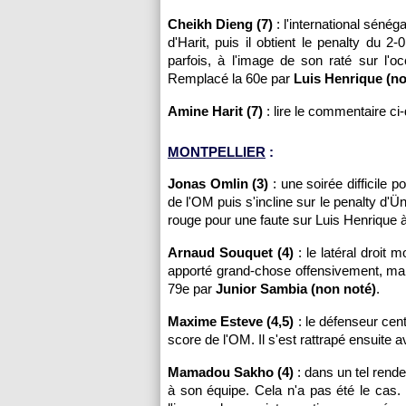
Cheikh Dieng (7)
: l'international sénég
d'Harit, puis il obtient le penalty du 2
parfois, à l'image de son raté sur l'
Remplacé la 60e par
Luis Henrique (no
Amine Harit (7)
: lire le commentaire ci
MONTPELLIER
:
Jonas Omlin (3)
: une soirée difficile p
de l'OM puis s'incline sur le penalty d'Ü
rouge pour une faute sur Luis Henrique à
Arnaud Souquet (4)
: le latéral droit 
apporté grand-chose offensivement, ma
79e par
Junior Sambia (non noté)
.
Maxime Esteve (4,5)
: le défenseur cent
score de l'OM. Il s'est rattrapé ensuite 
Mamadou Sakho (4)
: dans un tel rend
à son équipe. Cela n'a pas été le cas. I