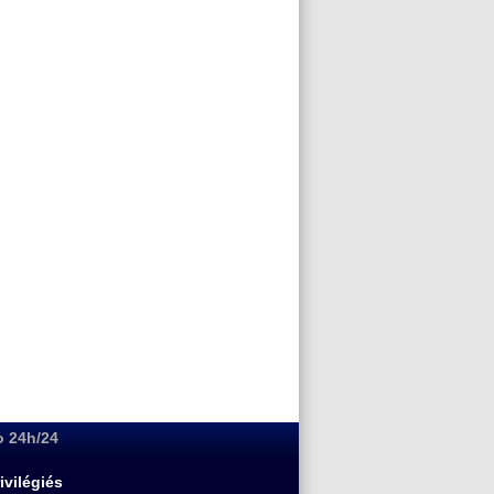
o 24h/24
ivilégiés