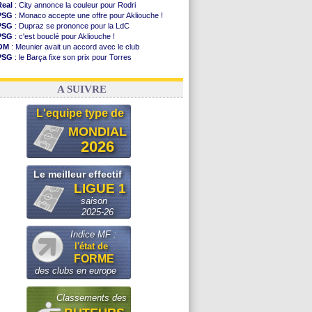
Real
: City annonce la couleur pour Rodri
PSG
: Monaco accepte une offre pour Akliouche !
PSG
: Dupraz se prononce pour la LdC
PSG
: c'est bouclé pour Akliouche !
OM
: Meunier avait un accord avec le club
PSG
: le Barça fixe son prix pour Torres
Barça
: Torres souhaite rejoindre le PSG !
FIFA
: Infantino sollicite Trump
A SUIVRE
L'equipe type de
MONDIAL
2026
Le meilleur effectif
LIGUE 1
saison
2025-26
Indice MF :
l'état de
FORME
des clubs en europe
Classements des