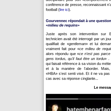
conférence de presse, reconnaissant n'
football (
lire ici
).
Gourvennec répondait à une question
«
milieu de requins
»
Juste après son intervention sur B
technicien avait été interrogé par un jour
qualifiait de «
gentleman
» et lui demand
vraiment fait pour «
ce milieu de requi
alors répondu que «
ce n'est pas parce 
gens tordus, qu'il faut être un tordu
» .
qui faisait référence à sa vision du métie
et à la manière de l'aborder. Mais, 
«HBA» s'est senti visé. Et il ne va pas
cas avec sa réponse cinglante...
Le messag