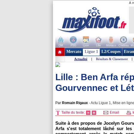
A r
OM
PSG
Lyon
Lille
Monaco
Chelsea
Ma
+ de clubs
Mercato
Ligue 1
L2/Coupes
Etran
Actualité
|
Résultats & Classement
|
Lille : Ben Arfa ré
Gourvennec et Lét
Par
Romain Rigaux
-
Actu Ligue 1, Mise en ligne
Taille du texte:
Email
I
Suite à des propos de Jocelyn Gour
Arfa s'est totalement lâché sur le
comportement après le match contr