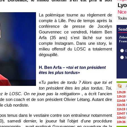
Lyo
Nice
La polémique tourne au règlement de
Toulo
compte à Lille. Peu de temps après la
conférence de presse de Jocelyn
Sond
Gourvennec ce vendredi, Hatem Ben
Arfa (35 ans) s'est lâché sur son
Zidan
Franc
compte Instagram. Dans une story, le
milieu offensif du LOSC a totalement
O
dégoupillé.
H. Ben Arfa – «
toi et ton président
êtes les plus tordus
»
«
Tu parles de tordu ? Alors que toi et
ton président êtes les plus tordus. Toi,
12h28
lez le LOSC. On ne joue pas la relégation
» , a écrit l'ancien
12h10
 de son coach et de son président Olivier Létang. Autant dire
11h58
le club nordiste.
11h35
11h19
11h07
pos tenus dans le vestiaire contre son entraîneur notamment
10h53
, samedi dernier, le joueur fait l'objet d'une procédure
10h36
approprié
» , avait expliqué Gourvennec en ouverture de la
10h13