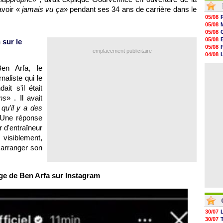
09h51
avoir «
jamais vu ça
» pendant ses 34 ans de carrière dans le
09h32
05/08
09h11
05/08
08h57
05/08
08h39
05/08
 sur le
08h22
05/08
emplacement publicitaire
00h06
04/08
05/08
04/08
05/08
en Arfa, le
05/08
05/08
naliste qui le
05/08
ait s'il était
05/08
05/08
ns
» . Il avait
05/08
qu'il y a des
05/08
 Une réponse
r d'entraîneur
visiblement,
 arranger son
e de Ben Arfa sur Instagram
30/07
30/07