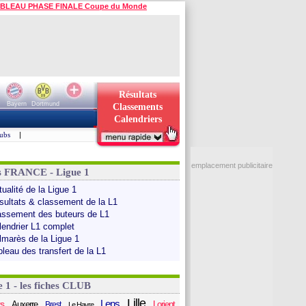
BLEAU PHASE FINALE Coupe du Monde
Résultats
Bayern
Dortmund
Classements
Calendriers
ubs
|
emplacement publicitaire
s FRANCE - Ligue 1
ualité de la Ligue 1
sultats & classement de la L1
assement des buteurs de L1
lendrier L1 complet
lmarès de la Ligue 1
bleau des transfert de la L1
e 1 - les fiches CLUB
Lille
Lens
s
Auxerre
Lorient
Brest
Le Havre