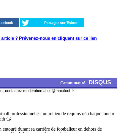
Facebook
Partager sur Twitter
article ? Prévenez-nous en cliquant sur ce lien
DISQUS
Communauté
us, contactez
moderation-abus@maxifoot.fr