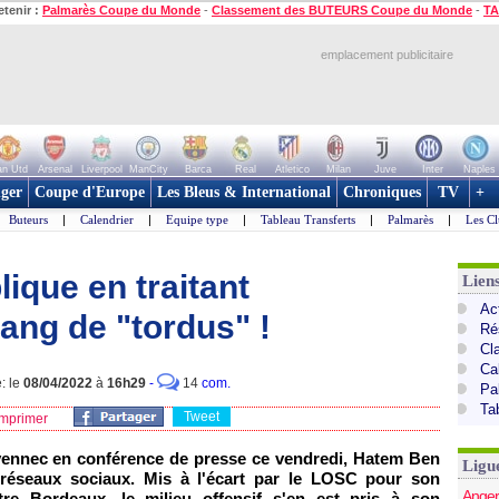
etenir :
Palmarès Coupe du Monde
-
Classement des BUTEURS Coupe du Monde
-
TA
emplacement publicitaire
n Utd
Arsenal
Liverpool
ManCity
Barca
Real
Atletico
Milan
Juve
Inter
Naples
ger
Coupe d'Europe
Les Bleus & International
Chroniques
TV
+
Buteurs
|
Calendrier
|
Equipe type
|
Tableau Transferts
|
Palmarès
|
Les Cl
plique en traitant
Lien
Act
ang de "tordus" !
Ré
Cl
Ca
: le
08/04/2022
à
16h29
-
14
com.
Pa
Ta
Tweet
mprimer
vennec en conférence de presse ce vendredi, Hatem Ben
Ligu
s réseaux sociaux. Mis à l'écart par le LOSC pour son
Anger
e Bordeaux, le milieu offensif s'en est pris à son