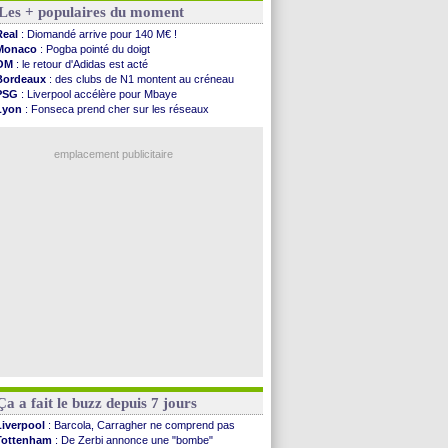
Les + populaires du moment
Barça
: Ferran Torres donne son feu vert au ...
FIFA
: des excuses après le projet
Real
: Diomandé arrive pour 140 M€ !
Abha
: c'est fait pour Fekir (officiel)
Monaco
: Pogba pointé du doigt
Real
: réponse imminente de Vinicius
OM
: le retour d'Adidas est acté
Arsenal
: Nørgaard transféré à Everton (off.)
Bordeaux
: des clubs de N1 montent au créneau
Al-Ahli
: Deschamps a discuté !
PSG
: Liverpool accélère pour Mbaye
PSG
: Luis Enrique satisfait malgré tout
Lyon
: Fonseca prend cher sur les réseaux
Monaco
: Pogba pointé du doigt
Trabzonspor
: une annonce pour Salah !
Rennes
: Zabiri n'est pas fan de la L1
Real
: une nouvelle offre pour Vinicius
Rennes
: une offre de Fulham pour Aït Boudlal
emplacement publicitaire
VIDEO
: Thomasson et Cresswell réconciliés
Dunkerque
: Nzonzi avait des pistes en L1
Lyon
: Mangala sur le départ
Amical
: Arsenal s'incline face au Real Betis
Amical
: lourde défaite pour le PSG
Voir les brèves précédentes
Ça a fait le buzz depuis 7 jours
Liverpool
: Barcola, Carragher ne comprend pas
Tottenham
: De Zerbi annonce une "bombe"