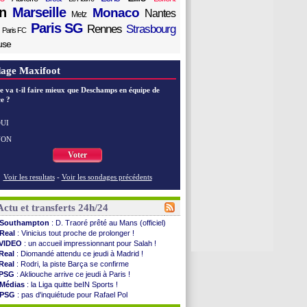
n
Marseille
Monaco
Nantes
Metz
Paris SG
Rennes
Strasbourg
Paris FC
use
age Maxifoot
e va t-il faire mieux que Deschamps en équipe de
e ?
UI
NON
Voter
Voir les resultats
-
Voir les sondages précédents
Actu et transferts 24h/24
Southampton
: D. Traoré prêté au Mans (officiel)
Real
: Vinicius tout proche de prolonger !
VIDEO
: un accueil impressionnant pour Salah !
Real
: Diomandé attendu ce jeudi à Madrid !
Real
: Rodri, la piste Barça se confirme
PSG
: Akliouche arrive ce jeudi à Paris !
Médias
: la Liga quitte beIN Sports !
PSG
: pas d'inquiétude pour Rafael Pol
Real
: ça se complique pour Rodri !