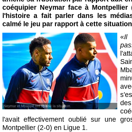
coéquipier Neymar face à Montpellier (
l'histoire a fait parler dans les média
calmé le jeu par rapport à cette situation
«
Il
pa
l'a
Sai
Mba
min
av
s'e
de
Neymar et Mbappé ont apaisé la situation.
coé
l'avait effectivement oublié sur une gr
Montpellier (2-0) en Ligue 1.