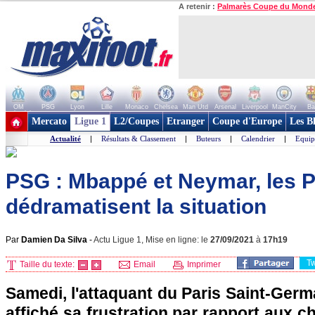
A retenir :
Palmarès Coupe du Mond
OM
PSG
Lyon
Lille
Monaco
Chelsea
Man Utd
Arsenal
Liverpool
ManCity
Ba
+ de clubs
Mercato
Ligue 1
L2/Coupes
Etranger
Coupe d'Europe
Les B
Actualité
|
Résultats & Classement
|
Buteurs
|
Calendrier
|
Equip
PSG : Mbappé et Neymar, les P
dédramatisent la situation
Par
Damien Da Silva
-
Actu Ligue 1, Mise en ligne: le
27/09/2021
à
17h19
T
Taille du texte:
Email
Imprimer
Samedi, l'attaquant du Paris Saint-Ger
affiché sa frustration par rapport aux c