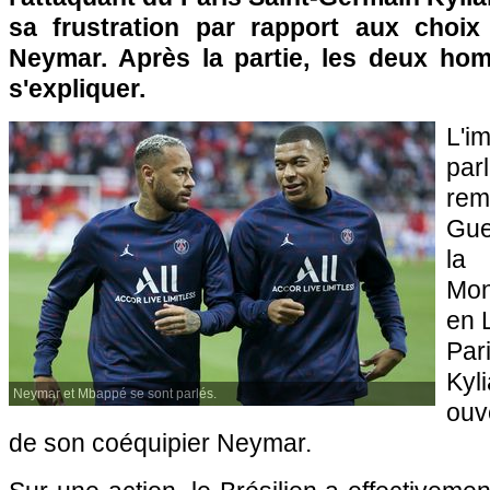
sa frustration par rapport aux choix
Neymar. Après la partie, les deux ho
s'expliquer.
L'i
par
rem
Gue
la 
Mon
en L
Pa
Kyl
Neymar et Mbappé se sont parlés.
ouv
de son coéquipier Neymar.