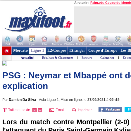
A retenir :
Palmarès Coupe du Mond
OM
PSG
Lyon
Lille
Monaco
Chelsea
Man Utd
Arsenal
Liverpool
ManCity
Ba
+ de clubs
Mercato
Ligue 1
L2/Coupes
Etranger
Coupe d'Europe
Les B
Actualité
|
Résultats & Classement
|
Buteurs
|
Calendrier
|
Equip
PSG : Neymar et Mbappé ont d
explication
Par
Damien Da Silva
-
Actu Ligue 1, Mise en ligne: le
27/09/2021
à
09h15
T
Taille du texte:
Email
Imprimer
Lors du match contre Montpellier (2-0)
l'attaquant du Paris Saint-Germain Kyl