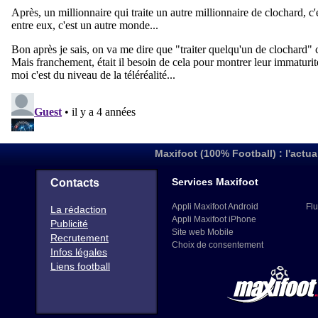
Maxifoot (100% Football) : l'actua
Services Maxifoot
Contacts
Appli Maxifoot Android
Flu
La rédaction
Appli Maxifoot iPhone
Publicité
Site web Mobile
Recrutement
Choix de consentement
Infos légales
Liens football