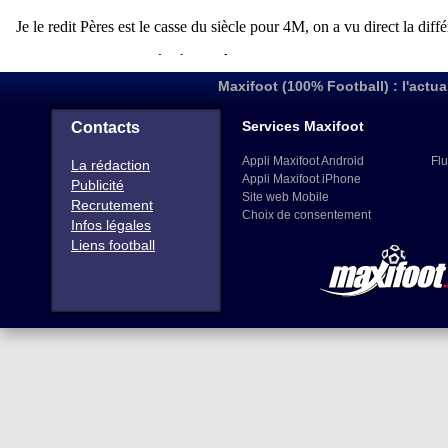
Maxifoot (100% Football) : l'actua
Services Maxifoot
Contacts
Appli Maxifoot Android
Flu
La rédaction
Appli Maxifoot iPhone
Publicité
Site web Mobile
Recrutement
Choix de consentement
Infos légales
Liens football