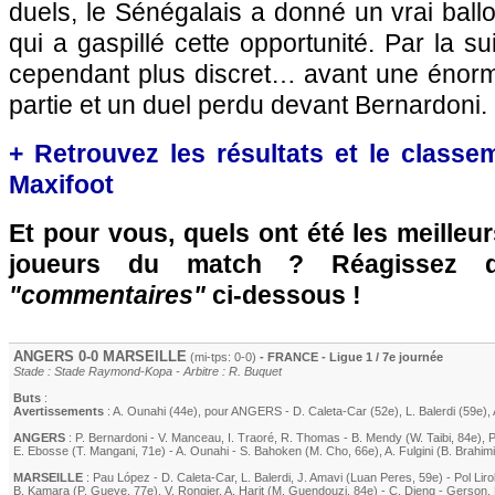
duels, le Sénégalais a donné un vrai ball
qui a gaspillé cette opportunité. Par la s
cependant plus discret… avant une énorm
partie et un duel perdu devant Bernardoni.
+ Retrouvez les résultats et le classe
Maxifoot
Et pour vous, quels ont été les meilleu
joueurs du match ? Réagissez 
"commentaires"
ci-dessous !
ANGERS
0-0
MARSEILLE
(mi-tps: 0-0)
- FRANCE - Ligue 1 / 7e journée
Stade : Stade Raymond-Kopa - Arbitre : R. Buquet
Buts
:
Avertissements
:
A. Ounahi
(44e)
, pour
ANGERS
-
D. Caleta-Car
(52e)
,
L. Balerdi
(59e)
,
ANGERS
:
P. Bernardoni
-
V. Manceau
,
I. Traoré
,
R. Thomas
-
B. Mendy
(
W. Taibi
, 84e)
,
P
E. Ebosse
(
T. Mangani
, 71e)
-
A. Ounahi
-
S. Bahoken
(
M. Cho
, 66e)
,
A. Fulgini
(
B. Brahimi
MARSEILLE
:
Pau López
-
D. Caleta-Car
,
L. Balerdi
,
J. Amavi
(
Luan Peres
, 59e)
-
Pol Liro
B. Kamara
(
P. Gueye
, 77e)
,
V. Rongier
,
A. Harit
(
M. Guendouzi
, 84e)
-
C. Dieng
-
Gerson
,