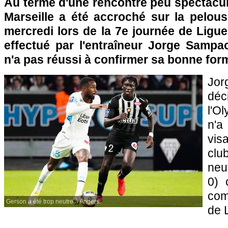
Au terme d'une rencontre peu spectacul
Marseille a été accroché sur la pelous
mercredi lors de la 7e journée de Ligue
effectué par l'entraîneur Jorge Sampao
n'a pas réussi à confirmer sa bonne for
Jor
déci
l'O
n'
vis
cl
neu
0) 
com
Gerson a été trop neutre à Angers.
de 