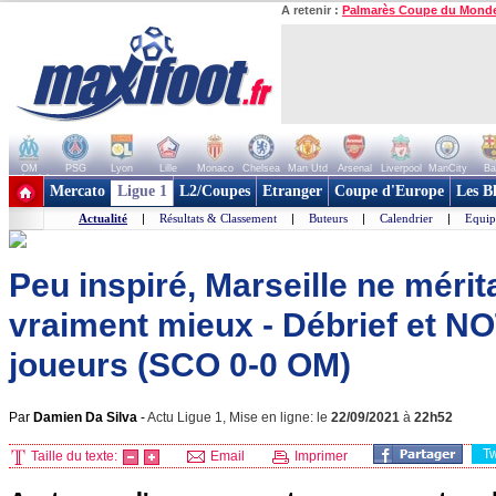
A retenir :
Palmarès Coupe du Mond
OM
PSG
Lyon
Lille
Monaco
Chelsea
Man Utd
Arsenal
Liverpool
ManCity
Ba
+ de clubs
Mercato
Ligue 1
L2/Coupes
Etranger
Coupe d'Europe
Les B
Actualité
|
Résultats & Classement
|
Buteurs
|
Calendrier
|
Equip
Peu inspiré, Marseille ne mérit
vraiment mieux - Débrief et N
joueurs (SCO 0-0 OM)
Par
Damien Da Silva
-
Actu Ligue 1, Mise en ligne: le
22/09/2021
à
22h52
T
Taille du texte:
Email
Imprimer