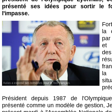
présenté ses idées pour sortir le fo
l'impasse.
For
la 
par 
et 
des
ré
fra
la
sit
Aulas a exposé ses remèdes pour le foot français.
pré
Président depuis 1987 de l'Olympique
présenté comme un modèle de gestion, Jea