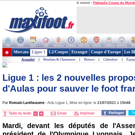
A retenir :
Palmarès Coupe du Mond
OM
PSG
Lyon
Lille
Monaco
Chelsea
Man Utd
Arsenal
Liverpool
ManCity
Ba
+ de clubs
Mercato
Ligue 1
L2/Coupes
Etranger
Coupe d'Europe
Les B
Actualité
|
Résultats & Classement
|
Buteurs
|
Calendrier
|
Equip
Ligue 1 : les 2 nouvelles prop
d'Aulas pour sauver le foot fra
Par
Romain Lantheaume
-
Actu Ligue 1, Mise en ligne: le
21/07/2021
à
15h48
T
Taille du texte:
Email
Imprimer
Mardi, devant les députés de l'Assem
président de l'Olympique Lyonnais, J