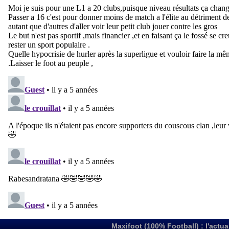
Maxifoot (100% Football) : l'actua