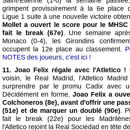
Saint-Etienne (1-0) la semaine passée,
grimpent provisoirement à la 6e place 
Ligue 1 suite à une nouvelle victoire obte
Mollet a ouvert le score pour le MHSC 
fait le break (67e)
. Une semaine après
Monaco (0-4), les Girondins confirment 
occupent la 12e place au classement.
P
NOTES des joueurs, c'est ici !
11. Joao Felix régale avec l'Atletico !
C
voisin, le Real Madrid, l'Atletico Madri
surprendre par le promu Cadix avec u
Décidément en forme,
Joao Felix a ouve
Colchoneros (8e), avant d'offrir une pas
(51e) et de marquer un doublé (90e)
. P
fait le break (22e) pour les Madrilèn
l'Atletico rejoint la Real Sociedad en tête de