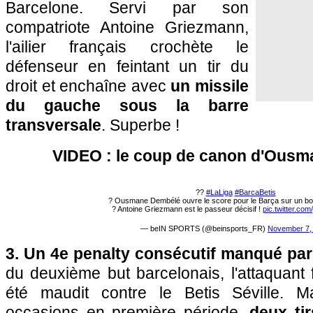
Barcelone. Servi par son
compatriote Antoine Griezmann,
l'ailier français crochète le
défenseur en feintant un tir du
droit et enchaîne avec
un missile
du gauche sous la barre
transversale
. Superbe !
VIDEO : le coup de canon d'Ousm
??
#LaLiga
#BarcaBetis
? Ousmane Dembélé ouvre le score pour le Barça sur un bou
? Antoine Griezmann est le passeur décisif !
pic.twitter.c
— beIN SPORTS (@beinsports_FR)
November 7,
3. Un 4e penalty consécutif manqué par
du deuxième but barcelonais, l'attaquant
été maudit contre le Betis Séville. 
occasions en première période,
deux ti