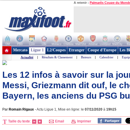
A retenir :
Palmarès Coupe du Mond
OM
PSG
Lyon
Lille
Monaco
Chelsea
Man Utd
Arsenal
Liverpool
ManCity
Ba
+ de clubs
Mercato
Ligue 1
L2/Coupes
Etranger
Coupe d'Europe
Les B
Actualité
|
Résultats & Classement
|
Buteurs
|
Calendrier
|
Equip
Les 12 infos à savoir sur la jou
Messi, Griezmann dit ouf, le ch
Bayern, les anciens du PSG but
Par
Romain Rigaux
-
Actu Ligue 1, Mise en ligne: le
07/11/2020
à
19h15
Taille du texte:
Email
Imprimer