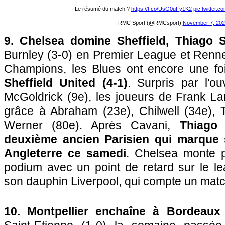
Le résumé du match ?
https://t.co/UsG0uFy1K2
pic.twitter
— RMC Sport (@RMCsport)
November 7, 202
9. Chelsea domine Sheffield, Thiago 
Burnley (3-0) en Premier League et Renne
Champions, les Blues ont encore une f
Sheffield United (4-1)
. Surpris par l'o
McGoldrick (9e), les joueurs de Frank La
grâce à Abraham (23e), Chilwell (34e), T
Werner (80e). Après Cavani,
Thiago 
deuxième ancien Parisien qui marque 
Angleterre ce samedi
. Chelsea monte p
podium avec un point de retard sur le l
son dauphin Liverpool, qui compte un mat
10. Montpellier enchaîne à Bordeau