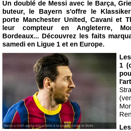
Un doublé de Messi avec le Barça, Gr
buteur, le Bayern s'offre le Klassik
porte Manchester United, Cavani et T
leur compteur en Angleterre, Mon
Bordeaux... Découvrez les faits marq
samedi en Ligue 1 et en Europe.
Les
1 (
pou
l'a
St
(ve
Mo
Ren
Le
Messi a brillé après son entrée à la pause contre le Betis