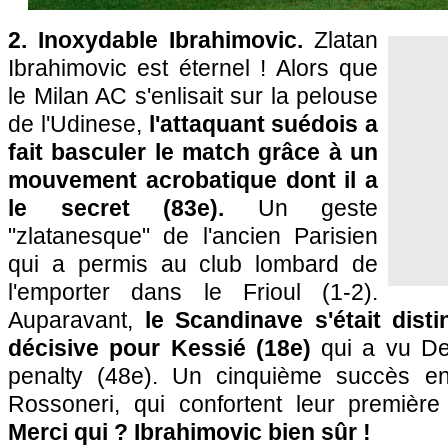
2. Inoxydable Ibrahimovic.
Zlatan
Ibrahimovic est éternel ! Alors que
le Milan AC s'enlisait sur la pelouse
de l'Udinese,
l'attaquant suédois a
fait basculer le match grâce à un
mouvement acrobatique dont il a
le secret (83e).
Un geste
"zlatanesque" de l'ancien Parisien
qui a permis au club lombard de
l'emporter dans le Frioul (1-2).
Auparavant,
le Scandinave s'était dis
décisive pour Kessié (18e)
qui a vu De 
penalty (48e). Un cinquième succès e
Rossoneri, qui confortent leur premièr
Merci qui ? Ibrahimovic bien sûr !