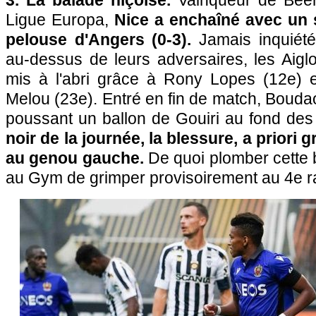
3. La balade niçoise.
Vainqueur de Beer 
Ligue Europa,
Nice a enchaîné avec un 
pelouse d'Angers (0-3).
Jamais inquiété
au-dessus de leurs adversaires, les Aigl
mis à l'abri grâce à Rony Lopes (12e) 
Melou (23e). Entré en fin de match, Boudao
poussant un ballon de Gouiri au fond des 
noir de la journée, la blessure, a priori 
au genou gauche.
De quoi plomber cette b
au Gym de grimper provisoirement au 4e r