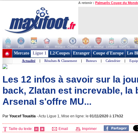
A retenir :
Palmarès Coupe du Mond
OM
PSG
Lyon
Lille
Monaco
Chelsea
Man Utd
Arsenal
Liverpool
ManCity
Ba
+ de clubs
Mercato
Ligue 1
L2/Coupes
Etranger
Coupe d'Europe
Les B
Actualité
|
Résultats & Classement
|
Buteurs
|
Calendrier
|
Equip
Les 12 infos à savoir sur la jo
back, Zlatan est increvable, la 
Arsenal s'offre MU...
Par
Youcef Touaitia
-
Actu Ligue 1, Mise en ligne: le
01/11/2020
à
17h32
Taille du texte:
Email
Imprimer