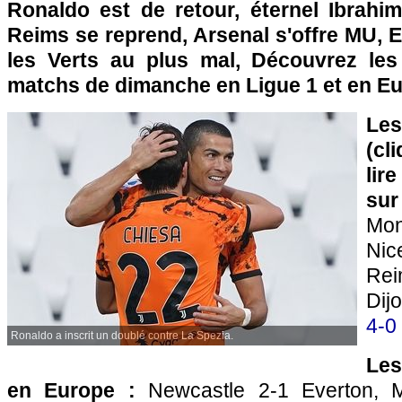
Ronaldo est de retour, éternel Ibrahim
Reims se reprend, Arsenal s'offre MU, 
les Verts au plus mal, Découvrez les
matchs de dimanche en Ligue 1 et en Eu
Les
(cl
lir
sur
Mon
Ni
Re
Dij
4-0
Ronaldo a inscrit un doublé contre La Spezia.
Les
en Europe :
Newcastle 2-1 Everton, M