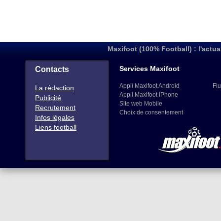
Maxifoot (100% Football) : l'actua
Services Maxifoot
Contacts
Appli Maxifoot Android
Flu
La rédaction
Appli Maxifoot iPhone
Publicité
Site web Mobile
Recrutement
Choix de consentement
Infos légales
Liens football