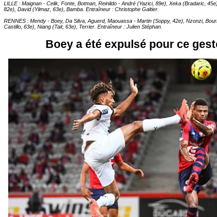
LILLE : Maignan - Celik, Fonte, Botman, Reinildo - André (Yazici, 89e), Xeka (Bradaric, 45
82e), David (Yilmaz, 63e), Bamba. Entraîneur : Christophe Galtier.
RENNES : Mendy - Boey, Da Silva, Aguerd, Maouassa - Martin (Soppy, 42e), Nzonzi, Bour
Castillo, 63e), Niang (Tait, 63e), Terrier. Entraîneur : Julien Stéphan.
Boey a été expulsé pour ce ges