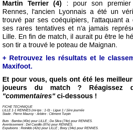
Martin Terrier (4)
: pour son premier 
Rennes, l'ancien Lyonnais a été un vér
trouvé par ses coéquipiers, l'attaquant a
ses rares tentatives et n'a jamais repré
Lille. En fin de match, il aurait pu être le
son tir a trouvé le poteau de Maignan.
+ Retrouvez les résultats et le classe
Maxifoot.
Et pour vous, quels ont été les meilleu
joueurs du match ? Réagissez 
"commentaires"
ci-dessous !
FICHE TECHNIQUE
LILLE 1-1 RENNES (mi-tps : 1-0) - Ligue 1 / 1ère journée
Stade : Pierre Mauroy - Arbitre : Clément Turpin
Buts : Bamba (40e) pour LILLE ; Da Silva (74e) pour RENNES.
Avertissement : Del Castillo (87e) pour RENNES.
Expulsions : Reinildo (42e) pour LILLE ; Boey (34e) pour RENNES.