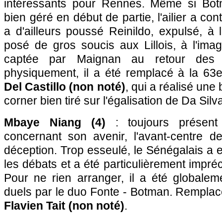
intéressants pour Rennes. Même si Botm
bien géré en début de partie, l'ailier a co
a d'ailleurs poussé Reinildo, expulsé, à l
posé de gros soucis aux Lillois, à l'ima
captée par Maignan au retour des v
physiquement, il a été remplacé à la 63
Del Castillo (non noté)
, qui a réalisé un
corner bien tiré sur l'égalisation de Da Silv
Mbaye Niang (4)
: toujours présent m
concernant son avenir, l'avant-centre 
déception. Trop esseulé, le Sénégalais a 
les débats et a été particulièrement impré
Pour ne rien arranger, il a été globale
duels par le duo Fonte - Botman. Remplac
Flavien Tait (non noté)
.