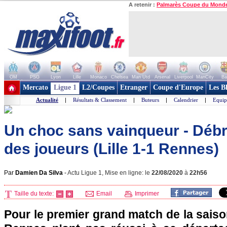
A retenir :
Palmarès Coupe du Mond
OM
PSG
Lyon
Lille
Monaco
Chelsea
Man Utd
Arsenal
Liverpool
ManCity
Ba
+ de clubs
Mercato
Ligue 1
L2/Coupes
Etranger
Coupe d'Europe
Les B
Actualité
|
Résultats & Classement
|
Buteurs
|
Calendrier
|
Equip
Un choc sans vainqueur - Débr
des joueurs (Lille 1-1 Rennes)
Par
Damien Da Silva
-
Actu Ligue 1, Mise en ligne: le
22/08/2020
à
22h56
Taille du texte:
Email
Imprimer
Pour le premier grand match de la saison