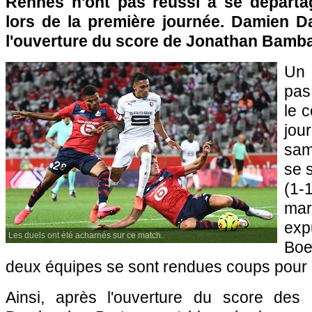
Rennes n'ont pas réussi à se départa
lors de la première journée. Damien D
l'ouverture du score de Jonathan Bamba
Un 
pas
le 
jou
sam
se 
(1-
ma
ex
Les duels ont été acharnés sur ce match.
Boe
deux équipes se sont rendues coups pour
Ainsi, après l'ouverture du score des 