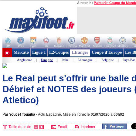
A retenir :
Palmarès Coupe du Mond
OM
PSG
Lyon
Lille
Monaco
Chelsea
Man Utd
Arsenal
Liverpool
ManCity
Ba
+ de clubs
Mercato
Ligue 1
L2/Coupes
Etranger
Coupe d'Europe
Les B
Angleterre
|
Espagne
|
Italie
|
Allemagne
|
Belgique
|
Pays-Bas
Le Real peut s'offrir une balle 
Débrief et NOTES des joueurs 
Atletico)
Par
Youcef Touaitia
-
Actu Espagne, Mise en ligne: le
01/07/2020
à
00h02
Taille du texte:
Email
Imprimer