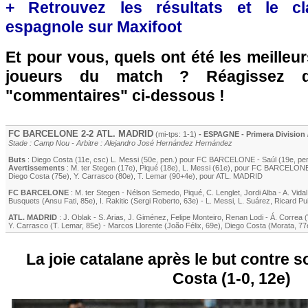
+ Retrouvez les résultats et le c
espagnole sur Maxifoot
Et pour vous, quels ont été les meilleu
joueurs du match ? Réagissez 
"commentaires" ci-dessous !
FC BARCELONE
2-2
ATL. MADRID
(mi-tps: 1-1)
- ESPAGNE - Primera Division 
Stade : Camp Nou - Arbitre : Alejandro José Hernández Hernández
Buts
:
Diego Costa
(11e, csc)
L. Messi
(50e, pen.) pour
FC BARCELONE
-
Saúl
(19e, pe
Avertissements
:
M. ter Stegen
(17e)
,
Piqué
(18e)
,
L. Messi
(61e)
, pour
FC BARCELON
Diego Costa
(75e)
,
Y. Carrasco
(80e)
,
T. Lemar
(90+4e)
, pour
ATL. MADRID
FC BARCELONE
:
M. ter Stegen
-
Nélson Semedo
,
Piqué
,
C. Lenglet
,
Jordi Alba
-
A. Vidal
Busquets
(
Ansu Fati
, 85e)
,
I. Rakitic
(
Sergi Roberto
, 63e)
-
L. Messi
,
L. Suárez
,
Ricard Pu
ATL. MADRID
:
J. Oblak
-
S. Arias
,
J. Giménez
,
Felipe Monteiro
,
Renan Lodi
-
Á. Correa
(
Y. Carrasco
(
T. Lemar
, 85e)
-
Marcos Llorente
(
João Félix
, 69e)
,
Diego Costa
(
Morata
, 77
La joie catalane après le but contre 
Costa (1-0, 12e)