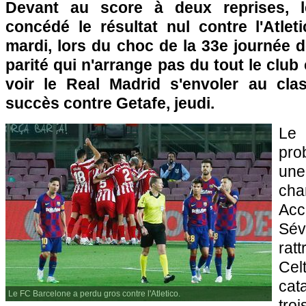
Devant au score à deux reprises, 
concédé le résultat nul contre l'Atlet
mardi, lors du choc de la 33e journée 
parité qui n'arrange pas du tout le club 
voir le Real Madrid s'envoler au cl
succès contre Getafe, jeudi.
Le 
pro
une
ch
Ac
Sé
ratt
Cel
cat
Le FC Barcelone a perdu gros contre l'Atletico.
tro