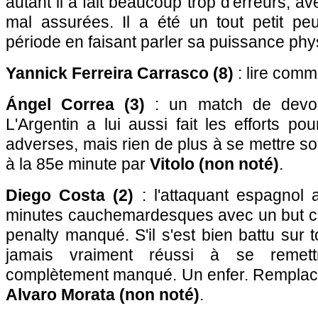
autant il a fait beaucoup trop d'erreurs, a
mal assurées. Il a été un tout petit p
période en faisant parler sa puissance phy
Yannick Ferreira Carrasco (8)
: lire comm
Ángel Correa (3)
: un match de devoir
L'Argentin a lui aussi fait les efforts po
adverses, mais rien de plus à se mettre s
à la 85e minute par
Vitolo (non noté)
.
Diego Costa (2)
: l'attaquant espagnol
minutes cauchemardesques avec un but c
penalty manqué. S'il s'est bien battu sur to
jamais vraiment réussi à se remet
complètement manqué. Un enfer. Remplacé
Alvaro Morata (non noté)
.