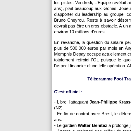
les pistes. Vendredi, L'Equipe révélait
ans), plaît beaucoup aux Gones. Joueur 
d'apporter du leadership au groupe, 
Bruno Cheyrou. Reste à savoir désormais
devrait pas être un gros obstacle. A un an
environ 10 millions d'euros.
En revanche, la question du salaire p
plus de 500 000 euros par mois en Angl
Memphis Depay occupe actuellement ce 
totalement refroidi l'OL puisque le quo
l'aspect financier d'une telle opération. Af
Télégramme Foot Trans
C'est officiel :
- Libre, l'attaquant
Jean-Philippe Kras
(N2).
- En fin de contrat avec Brest, le défe
ans.
- Le gardien
Walter Benitez
a prolongé j