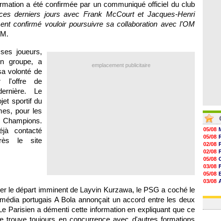
nformation a été confirmée par un communiqué officiel du club
08/08
07/08
ces derniers jours avec Frank McCourt et Jacques-Henri
07/08
ent confirmé vouloir poursuivre sa collaboration avec l'OM
07/08
OM.
ses joueurs,
on groupe, a
emplacement publicitaire
sa volonté de
 l'offre de
ernière. Le
jet sportif du
mes, pour les
es Champions.
jà contacté
05/08
05/08
près le site
02/08
02/08
05/08
03/08
05/08
03/08
ler le départ imminent de Layvin Kurzawa, le PSG a coché le
03/08
03/08
e média portugais A Bola annonçait un accord entre les deux
 Le Parisien a démenti cette information en expliquant que ce
e trouve toujours en concurrence avec d'autres formations