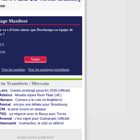
use
age Maxifoot
e va t-il faire mieux que Deschamps en équipe de
e ?
UI
NON
Voter
Voir les resultats
-
Voir les sondages précédents
tu Transferts / Mercato
Lens
: Ganiou prolongé jusqu'en 2030 (officiel)
Atletico
: Almada rejoint River Plate (off.)
Monaco
: Camara a la cote en Angleterre
Amical
: encore une défaite pour Strasbourg
OM
: la piste Goore en attaque
PSG
: ça négocie avec le Barça pour Torres
Arsenal
: c'est signé pour Guimaraes (officiel)
Newcastle
: Guimarães, le club se défend
PSG
: une deuxième offre pour Suzuki
OM
: accord avec la Real Sociedad pour Aguerd
Barça
: Araujo va partir en prêt à Liverpool
emplacement publicitaire