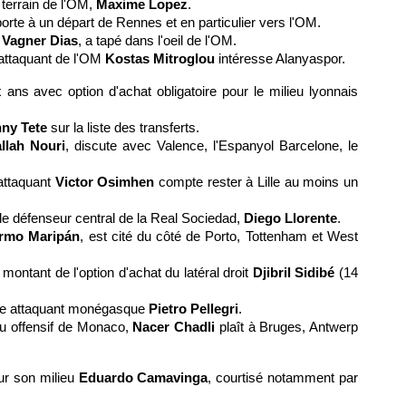
e terrain de l'OM,
Maxime Lopez
.
porte à un départ de Rennes et en particulier vers l'OM.
,
Vagner Dias
, a tapé dans l'oeil de l'OM.
'attaquant de l'OM
Kostas Mitroglou
intéresse Alanyaspor.
ans avec option d'achat obligatoire pour le milieu lyonnais
ny Tete
sur la liste des transferts.
lah Nouri
, discute avec Valence, l'Espanyol Barcelone, le
'attaquant
Victor Osimhen
compte rester à Lille au moins un
le défenseur central de la Real Sociedad,
Diego Llorente
.
ermo Maripán
, est cité du côté de Porto, Tottenham et West
montant de l'option d'achat du latéral droit
Djibril Sidibé
(14
une attaquant monégasque
Pietro Pellegri
.
ieu offensif de Monaco,
Nacer Chadli
plaît à Bruges, Antwerp
r son milieu
Eduardo Camavinga
, courtisé notamment par