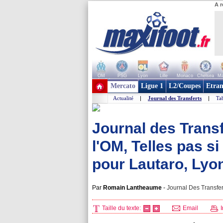
A r
OM
PSG
Lyon
Lille
Monaco
Chelsea
Ma
+ de clubs
Mercato
Ligue 1
L2/Coupes
Etran
Actualité
|
Journal des Transferts
|
Tab
Journal des Trans
l'OM, Telles pas si
pour Lautaro, Lyon 
Par
Romain Lantheaume
-
Journal Des Transfer
Taille du texte:
Email
I