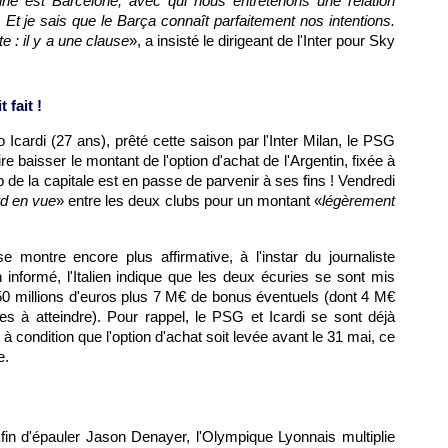
iné est Barcelone, avec qui nous entretenons une relation
 Et je sais que le Barça connaît parfaitement nos intentions.
e : il y a une clause
», a insisté le dirigeant de l'Inter pour Sky
 fait !
Icardi (27 ans), prêté cette saison par l'Inter Milan, le PSG
re baisser le montant de l'option d'achat de l'Argentin, fixée à
lub de la capitale est en passe de parvenir à ses fins ! Vendredi
d en vue
» entre les deux clubs pour un montant «
légèrement
e montre encore plus affirmative, à l'instar du journaliste
informé, l'Italien indique que les deux écuries se sont mis
 50 millions d'euros plus 7 M€ de bonus éventuels (dont 4 M€
les à atteindre). Pour rappel, le PSG et Icardi se sont déjà
 à condition que l'option d'achat soit levée avant le 31 mai, ce
e.
fin d'épauler Jason Denayer, l'Olympique Lyonnais multiplie