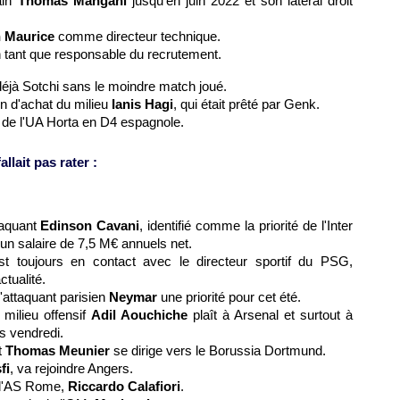
ain
Thomas Mangani
jusqu'en juin 2022 et son latéral droit
n Maurice
comme directeur technique.
 tant que responsable du recrutement.
 déjà Sotchi sans le moindre match joué.
on d'achat du milieu
Ianis Hagi
, qui était prêté par Genk.
de l'UA Horta en D4 espagnole.
llait pas rater :
taquant
Edinson Cavani
, identifié comme la priorité de l'Inter
 un salaire de 7,5 M€ annuels net.
t toujours en contact avec le directeur sportif du PSG,
tualité.
l'attaquant parisien
Neymar
une priorité pour cet été.
 milieu offensif
Adil Aouchiche
plaît à Arsenal et surtout à
ns vendredi.
t
Thomas Meunier
se dirige vers le Borussia Dortmund.
fi
, va rejoindre Angers.
e l'AS Rome,
Riccardo Calafiori
.