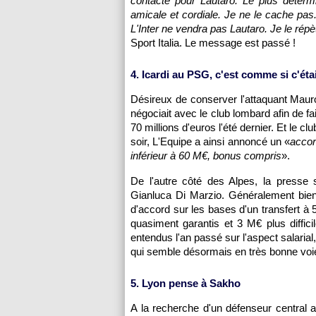
contacté pour Lautaro. Le plus déterm
amicale et cordiale. Je ne le cache pas.
L'Inter ne vendra pas Lautaro. Je le répèt
Sport Italia. Le message est passé !
4. Icardi au PSG, c'est comme si c'était
Désireux de conserver l'attaquant Mauro 
négociait avec le club lombard afin de fai
70 millions d'euros l'été dernier. Et le c
soir, L'Equipe a ainsi annoncé un «
accor
inférieur à 60 M€, bonus compris
».
De l'autre côté des Alpes, la presse s
Gianluca Di Marzio. Généralement bien 
d'accord sur les bases d'un transfert à
quasiment garantis et 3 M€ plus diffici
entendus l'an passé sur l'aspect salarial,
qui semble désormais en très bonne voi
5. Lyon pense à Sakho
A la recherche d'un défenseur central a