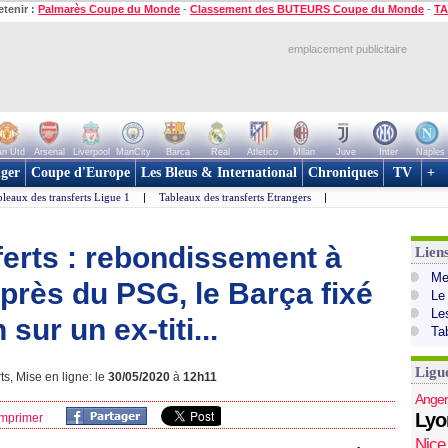
etenir :
Palmarès Coupe du Monde
-
Classement des BUTEURS Coupe du Monde
-
TA
emplacement publicitaire
n Utd
Arsenal
Liverpool
ManCity
Barca
Real
Atletico
Milan
Juve
Inter
Naples
ger
Coupe d'Europe
Les Bleus & International
Chroniques
TV
+
leaux des transferts Ligue 1
|
Tableaux des transferts Etrangers
|
ferts : rebondissement à
Lien
Mer
 près du PSG, le Barça fixé
Le
Le
sur un ex-titi...
Ta
Ligu
ts, Mise en ligne: le
30/05/2020
à
12h11
Anger
Lyo
mprimer
Nice