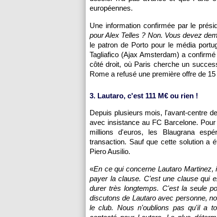
européennes.
Une information confirmée par le prés
pour Alex Telles ? Non. Vous devez deman
le patron de Porto pour le média port
Tagliafico (Ajax Amsterdam) a confirmé 
côté droit, où Paris cherche un success
Rome a refusé une première offre de 1
3. Lautaro, c'est 111 M€ ou rien !
Depuis plusieurs mois, l'avant-centre d
avec insistance au FC Barcelone. Pour év
millions d'euros, les Blaugrana espé
transaction. Sauf que cette solution a é
Piero Ausilio.
«
En ce qui concerne Lautaro Martinez, il 
payer la clause. C'est une clause qui e
durer très longtemps. C'est la seule poss
discutons de Lautaro avec personne, no
le club. Nous n'oublions pas qu'il a 