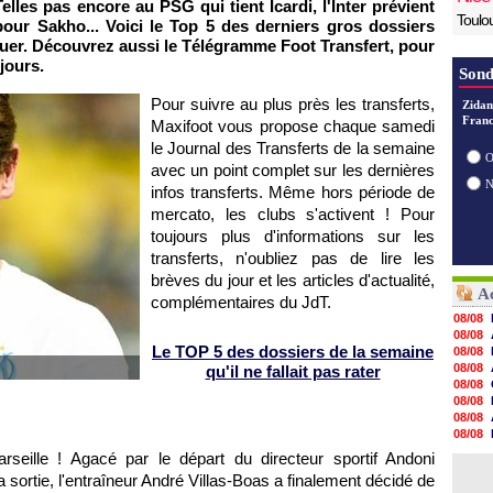
elles pas encore au PSG qui tient Icardi, l'Inter prévient
Toulo
pour Sakho... Voici le Top 5 des derniers gros dossiers
uer. Découvrez aussi le Télégramme Foot Transfert, pour
 jours.
Sond
Pour suivre au plus près les transferts,
Zidan
Franc
Maxifoot vous propose chaque samedi
le Journal des Transferts de la semaine
O
avec un point complet sur les dernières
infos transferts. Même hors période de
mercato, les clubs s'activent ! Pour
toujours plus d'informations sur les
transferts, n'oubliez pas de lire les
brèves du jour et les articles d'actualité,
Ac
complémentaires du JdT.
08/08
08/08
Le TOP 5 des dossiers de la semaine
08/08
08/08
qu'il ne fallait pas rater
08/08
08/08
08/08
08/08
08/08
seille ! Agacé par le départ du directeur sportif Andoni
08/08
 sortie, l'entraîneur André Villas-Boas a finalement décidé de
08/08