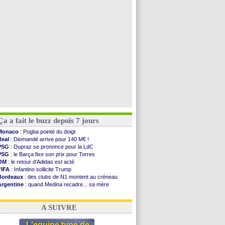
OM
: Côme pousse pour Gouiri
OM
: Højbjerg, son agent maintient le suspense
OM
: Gouiri évoque son avenir
Leipzig
: le transfert d'Asllani tombe à l'eau
Voir toutes les brèves
Ça a fait le buzz depuis 7 jours
Monaco
: Pogba pointé du doigt
Real
: Diomandé arrive pour 140 M€ !
PSG
: Dupraz se prononce pour la LdC
PSG
: le Barça fixe son prix pour Torres
OM
: le retour d'Adidas est acté
FIFA
: Infantino sollicite Trump
Bordeaux
: des clubs de N1 montent au créneau
Argentine
: quand Medina recadre... sa mère
Real
: le démenti de Leipzig pour Diomandé
OM
: Paixão attire un 2e club anglais
A SUIVRE
L'equipe type de