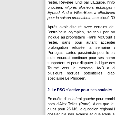
rester. Révélée lundi par L'Equipe, l'i
phocéen. «
Après plusieurs échanges 
Eyraud, André Villas-Boas a effectivem
pour la saison prochaine
», a expliqué l'
Après avoir discuté avec certains de 
l'entraîneur olympien, soutenu par s
indiqué au propriétaire Frank McCourt 
rester, sans pour autant accepter
prolongation refusée la semaine d
Portugais, certes pessimiste pour le pro
club, voudrait continuer pour ses hom
supporters et pour disputer la Ligue d
Tourné vers le mercato, AVB a dé
plusieurs recrues potentielles, d'a
spécialisé Le Phocéen.
2. Le PSG s'active pour ses couloirs
En quête d'un latéral gauche pour comb
nom d'Alex Telles (Porto). Alors que l
clubs pour 25 M€, le quotidien régional
dossier n'a pas avancé et que Paris s