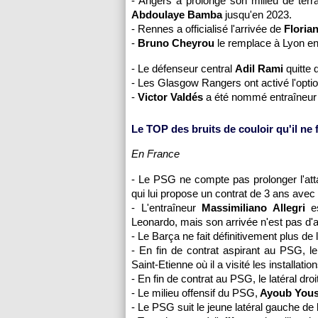
- Angers a prolongé son milieu de terr
Abdoulaye Bamba
jusqu'en 2023.
- Rennes a officialisé l'arrivée de
Floria
-
Bruno Cheyrou
le remplace à Lyon en
- Le défenseur central
Adil Rami
quitte
- Les Glasgow Rangers ont activé l'opti
-
Victor Valdés
a été nommé entraîneur 
Le TOP des bruits de couloir qu'il ne fa
En France
- Le PSG ne compte pas prolonger l'at
qui lui propose un contrat de 3 ans avec
- L'entraîneur
Massimiliano Allegri
es
Leonardo, mais son arrivée n'est pas d'ac
- Le Barça ne fait définitivement plus de 
- En fin de contrat aspirant au PSG, le
Saint-Etienne où il a visité les installatio
- En fin de contrat au PSG, le latéral droi
- Le milieu offensif du PSG,
Ayoub Yous
- Le PSG suit le jeune latéral gauche d