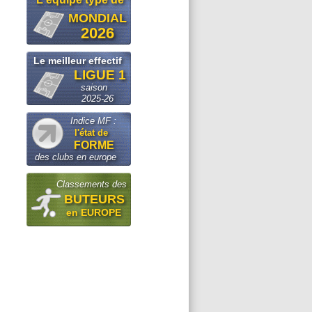
MONDIAL
2026
Le meilleur effectif
LIGUE 1
saison
2025-26
Indice MF :
l'état de
FORME
des clubs en europe
Classements des
BUTEURS
en EUROPE