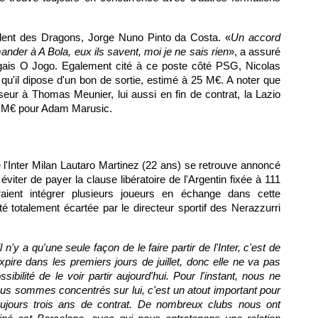
ident des Dragons, Jorge Nuno Pinto da Costa. «
Un accord
der à A Bola, eux ils savent, moi je ne sais rien
», a assuré
ugais O Jogo. Egalement cité à ce poste côté PSG, Nicolas
qu'il dipose d'un bon de sortie, estimé à 25 M€. A noter que
eur à Thomas Meunier, lui aussi en fin de contrat, la Lazio
5 M€ pour Adam Marusic.
e l'Inter Milan Lautaro Martinez (22 ans) se retrouve annoncé
iter de payer la clause libératoire de l'Argentin fixée à 111
raient intégrer plusieurs joueurs en échange dans cette
té totalement écartée par le directeur sportif des Nerazzurri
n'y a qu'une seule façon de le faire partir de l'Inter, c'est de
xpire dans les premiers jours de juillet, donc elle ne va pas
ibilité de le voir partir aujourd'hui. Pour l'instant, nous ne
us sommes concentrés sur lui, c'est un atout important pour
toujours trois ans de contrat. De nombreux clubs nous ont