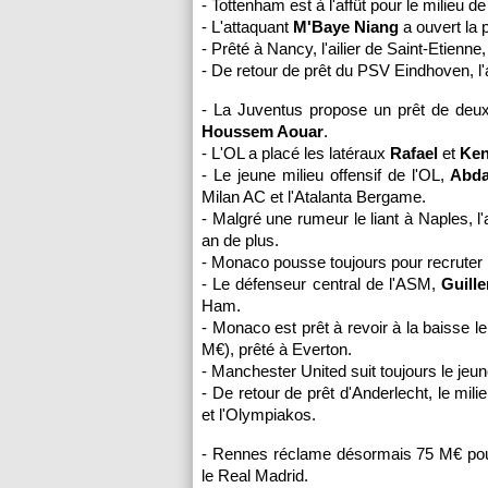
- Tottenham est à l'affût pour le milieu d
- L'attaquant
M'Baye Niang
a ouvert la 
- Prêté à Nancy, l'ailier de Saint-Etienne
- De retour de prêt du PSV Eindhoven, l
- La Juventus propose un prêt de deux 
Houssem Aouar
.
- L'OL a placé les latéraux
Rafael
et
Ken
- Le jeune milieu offensif de l'OL,
Abdal
Milan AC et l'Atalanta Bergame.
- Malgré une rumeur le liant à Naples, l
an de plus.
- Monaco pousse toujours pour recruter 
- Le défenseur central de l'ASM,
Guill
Ham.
- Monaco est prêt à revoir à la baisse le 
M€), prêté à Everton.
- Manchester United suit toujours le je
- De retour de prêt d'Anderlecht, le mil
et l'Olympiakos.
- Rennes réclame désormais 75 M€ pou
le Real Madrid.