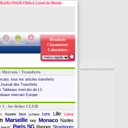
BLEAU PHASE FINALE Coupe du Monde
Résultats
Bayern
Dortmund
Classements
Calendriers
emplacement publicitaire
s Mercato / Transferts
cato, tous les articles transferts
 Journal des Transferts
s Tableaux mercato de L1
bleaux mercato Europe
e 1 - les fiches CLUB
Lille
Lens
s
Auxerre
Lorient
Brest
Le Havre
n
Marseille
Monaco
Nantes
Metz
Paris SG
Rennes
Strasbourg
Paris FC