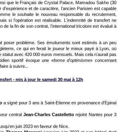
 ainsi que le Français de Crystal Palace, Mamadou Sakho (30
d'expérience et de caractère, l'ancien Parisien est capable
comme le souhaite le nouveau responsable du recrutement,
 si l'opération est réalisable. L'indemnité de transfert ne
 de la fin de son contrat, l'international tricolore est évalué à
eut poser problème. Ses émoluments sont estimés à un peu
eterre, ce qui en ferait le joueur le mieux payé à Lyon, où
statut avec 420 000 euros mensuels. Mais cela n'aurait pas
tidien sportif évoque une «
forme d'optimisme
» concernant
faire à suivre...
fert - mis à jour le samedi 30 mai à 12h
so
a signé pour 3 ans à Saint-Etienne en provenance d'Epinal
nseur central
Jean-Charles Castelletto
rejoint Nantes pour 3
usqu'en juin 2023 en faveur de Nice.