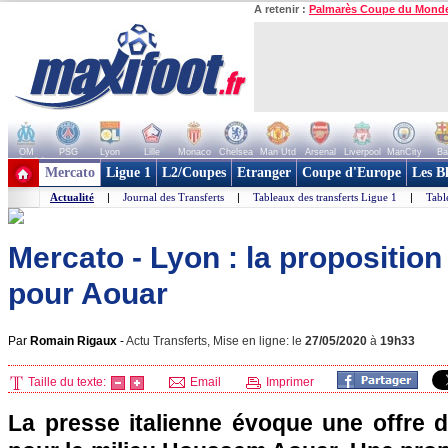
A retenir :
Palmarès Coupe du Mond
OM
PSG
Lyon
Lille
Monaco
Chelsea
Man Utd
Arsenal
Liverpool
ManCity
Ba
+ de clubs
Mercato
Ligue 1
L2/Coupes
Etranger
Coupe d'Europe
Les B
Actualité
|
Journal des Transferts
|
Tableaux des transferts Ligue 1
|
Tabl
Mercato - Lyon : la proposition
pour Aouar
Par
Romain Rigaux
-
Actu Transferts, Mise en ligne: le
27/05/2020
à
19h33
Taille du texte:
Email
Imprimer
La presse italienne évoque une offre d