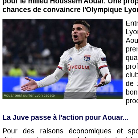
pour le milieu Houssem Aouar. Une prop
chances de convaincre l'Olympique Lyo
En
Ly
Aoua
pren
qua
pro
clu
de 
bon
Aouar peut quitter Lyon cet été
pro
La Juve passe à l'action pour Aouar...
Pour des raisons économiques et spo