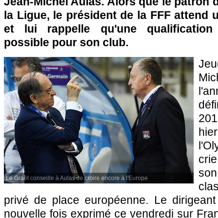
Jean-Michel Aulas. Alors que le patron d
la Ligue, le président de la FFF attend
et lui rappelle qu'une qualificatio
possible pour son club.
Jeu
Mic
l'a
déf
201
hie
l'O
crie
so
Le Graët conseille à Aulas de croire encore à l'Europe
cla
privé de place européenne. Le dirigeant
nouvelle fois exprimé ce vendredi sur Fran