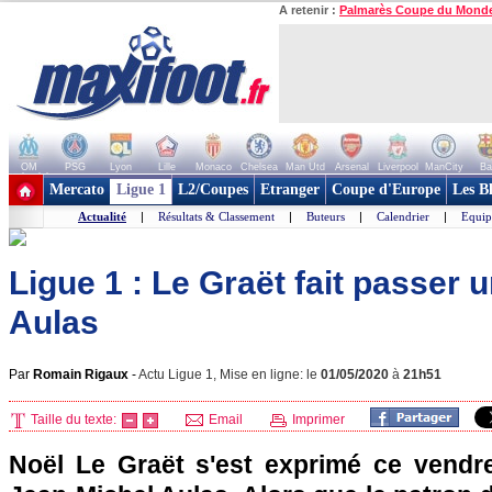
A retenir :
Palmarès Coupe du Mond
OM
PSG
Lyon
Lille
Monaco
Chelsea
Man Utd
Arsenal
Liverpool
ManCity
Ba
+ de clubs
Mercato
Ligue 1
L2/Coupes
Etranger
Coupe d'Europe
Les B
Actualité
|
Résultats & Classement
|
Buteurs
|
Calendrier
|
Equip
Ligue 1 : Le Graët fait passer
Aulas
Par
Romain Rigaux
-
Actu Ligue 1, Mise en ligne: le
01/05/2020
à
21h51
Taille du texte:
Email
Imprimer
Noël Le Graët s'est exprimé ce vendre