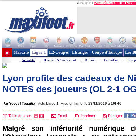
A retenir :
Palmarès Coupe du Mond
OM
PSG
Lyon
Lille
Monaco
Chelsea
Man Utd
Arsenal
Liverpool
ManCity
Ba
+ de clubs
Mercato
Ligue 1
L2/Coupes
Etranger
Coupe d'Europe
Les B
Actualité
|
Résultats & Classement
|
Buteurs
|
Calendrier
|
Equip
Lyon profite des cadeaux de Ni
NOTES des joueurs (OL 2-1 O
Par
Youcef Touaitia
-
Actu Ligue 1, Mise en ligne: le
23/11/2019
à
19h40
Taille du texte:
Email
Imprimer
Partager:
Malgré son infériorité numérique d