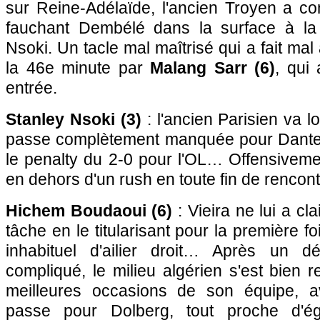
sur Reine-Adélaïde, l'ancien Troyen a co
fauchant Dembélé dans la surface à la 
Nsoki. Un tacle mal maîtrisé qui a fait m
la 46e minute par
Malang Sarr (6)
, qui
entrée.
Stanley Nsoki (3)
: l'ancien Parisien va l
passe complètement manquée pour Dante,
le penalty du 2-0 pour l'OL… Offensivement
en dehors d'un rush en toute fin de rencon
Hichem Boudaoui (6)
: Vieira ne lui a cla
tâche en le titularisant pour la première f
inhabituel d'ailier droit… Après un 
compliqué, le milieu algérien s'est bien r
meilleures occasions de son équipe, 
passe pour Dolberg, tout proche d'ég