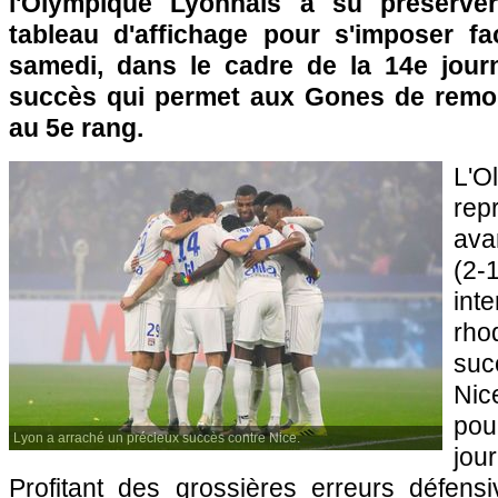
l'Olympique Lyonnais a su préserve
tableau d'affichage pour s'imposer fa
samedi, dans le cadre de la 14e jour
succès qui permet aux Gones de remon
au 5e rang.
L'O
rep
ava
(2-
int
rho
suc
Nic
pou
Lyon a arraché un précieux succès contre Nice.
jo
Profitant des grossières erreurs défens