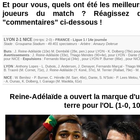
Et pour vous, quels ont été les meilleu
joueurs du match ? Réagissez 
"commentaires" ci-dessous !
LYON
2-1
NICE
(mi-tps: 2-0)
- FRANCE - Ligue 1 / 14e journée
Stade : Groupama Stadium - 49.401 spectateurs - Arbitre : Amaury Delerue
Buts
:
J. Reine-Adélaïde
(10e)
M. Dembélé
(28e, pen.) pour
LYON
-
K. Dolberg
(78e) pou
Avertissements
:
J. Reine-Adélaïde
(33e)
,
Thiago Mendes
(90+4e)
, pour
LYON
-
Dante
(
pour
NICE
-
Expulsions
:
Fernando Marçal
(34e)
, pour
LYON
P. Burner
(86e)
, pour
NIC
LYON
:
Anthony Lopes
-
L. Dubois
,
J. Andersen
,
J. Denayer
,
Fernando Marçal
-
Thiago M
B. Traoré
(
M. Cornet
, 71e)
,
J. Reine-Adélaïde
(
Y. Koné
, 37e)
,
M. Terrier
(
Rafael
, 79e)
-
M.
NICE
:
W. Benítez
-
P. Burner
,
C. Hérelle
(
M. Sarr
, 46e)
,
Dante
,
S. N'Soki
-
P. Lees Melou
,
-
A. Ounas
,
K. Dolberg
,
I. Ganago
(
M. Maolida
, 61e)
Reine-Adélaïde a ouvert la marque d'u
terre pour l'OL (1-0, 1