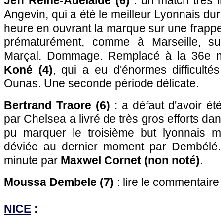
Jeff Reine-Adelaide (6)
: un match très f
Angevin, qui a été le meilleur Lyonnais du
heure en ouvrant la marque sur une frappe à
prématurément, comme à Marseille, sui
Marçal. Dommage. Remplacé à la 36e 
Koné (4)
, qui a eu d'énormes difficulté
Ounas. Une seconde période délicate.
Bertrand Traore (6)
: a défaut d'avoir été
par Chelsea a livré de très gros efforts dans
pu marquer le troisième but lyonnais m
déviée au dernier moment par Dembélé
minute par
Maxwel Cornet (non noté)
.
Moussa Dembele (7)
: lire le commentaire
NICE
: