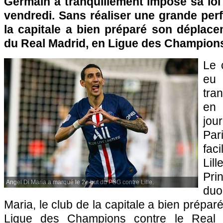
Germain a tranquillement imposé sa loi c
vendredi. Sans réaliser une grande per
la capitale a bien préparé son déplace
du Real Madrid, en Ligue des Champions
Le 
eu
tra
en 
jou
Par
fac
Lil
Pri
Angel Di Maria a marqué le 2e but du PSG contre Lille.
duo
Maria, le club de la capitale a bien prépa
Ligue des Champions contre le Real 