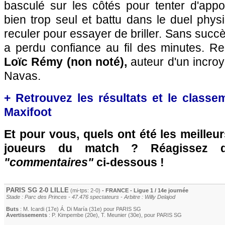
basculé sur les côtés pour tenter d'appo
bien trop seul et battu dans le duel physi
reculer pour essayer de briller. Sans succ
a perdu confiance au fil des minutes. R
Loïc Rémy (non noté),
auteur d'un incroy
Navas.
+ Retrouvez les résultats et le classe
Maxifoot
Et pour vous, quels ont été les meilleu
joueurs du match ? Réagissez 
"commentaires"
ci-dessous !
PARIS SG
2-0
LILLE
(mi-tps: 2-0)
- FRANCE - Ligue 1 / 14e journée
Stade : Parc des Princes - 47.476 spectateurs - Arbitre : Willy Delajod
Buts
:
M. Icardi
(17e)
Á. Di María
(31e) pour
PARIS SG
Avertissements
:
P. Kimpembe
(20e)
,
T. Meunier
(30e)
, pour
PARIS SG