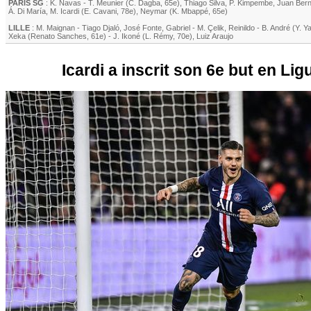
PARIS SG
:
K. Navas
-
T. Meunier
(
C. Dagba
, 65e)
,
Thiago Silva
,
P. Kimpembe
,
Juan Bern
Á. Di María
,
M. Icardi
(
E. Cavani
, 78e)
,
Neymar
(
K. Mbappé
, 65e)
LILLE
:
M. Maignan
-
Tiago Djaló
,
José Fonte
,
Gabriel
-
M. Çelik
,
Reinildo
-
B. André
(
Y. Ya
Xeka
(
Renato Sanches
, 61e)
-
J. Ikoné
(
L. Rémy
, 70e)
,
Luiz Araujo
Icardi a inscrit son 6e but en Ligu