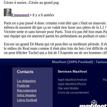
Maxifoot (100% Football) : l'actua
Services Maxifoot
Contacts
Appli Maxifoot Android
Flu
La rédaction
Appli Maxifoot iPhone
Publicité
Site web Mobile
Recrutement
Choix de consentement
Infos légales
Liens football