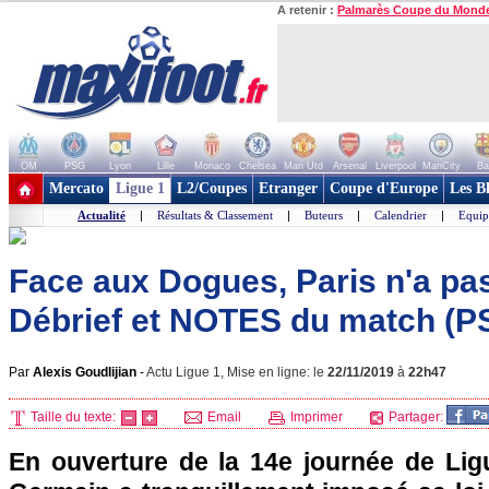
A retenir :
Palmarès Coupe du Mond
OM
PSG
Lyon
Lille
Monaco
Chelsea
Man Utd
Arsenal
Liverpool
ManCity
Ba
+ de clubs
Mercato
Ligue 1
L2/Coupes
Etranger
Coupe d'Europe
Les B
Actualité
|
Résultats & Classement
|
Buteurs
|
Calendrier
|
Equip
Face aux Dogues, Paris n'a pas 
Débrief et NOTES du match (PSG
Par
Alexis Goudlijian
-
Actu Ligue 1, Mise en ligne: le
22/11/2019
à
22h47
Taille du texte:
Email
Imprimer
Partager:
En ouverture de la 14e journée de Ligu