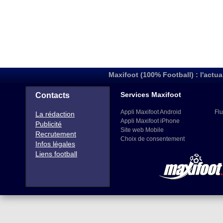
Maxifoot (100% Football) : l'actua
Services Maxifoot
Contacts
Appli Maxifoot Android
Flu
La rédaction
Appli Maxifoot iPhone
Publicité
Site web Mobile
Recrutement
Choix de consentement
Infos légales
Liens football