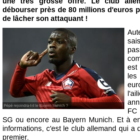
une très grosse offre. Le club alle
débourser près de 80 millions d'euros p
de lâcher son attaquant !
Aut
sai
pa
com
est
le
eur
l'a
ann
Pépé rejoindra-t-il le Bayern Munich ?
FC 
SG ou encore au Bayern Munich. Et à en 
informations, c'est le club allemand qui a
premier.