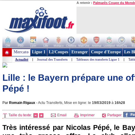
A retenir :
Palmarès Coupe du Mond
OM
PSG
Lyon
Lille
Monaco
Chelsea
Man Utd
Arsenal
Liverpool
ManCity
Ba
+ de clubs
Mercato
Ligue 1
L2/Coupes
Etranger
Coupe d'Europe
Les B
Actualité
|
Journal des Transferts
|
Tableaux des transferts Ligue 1
|
Tabl
Lille : le Bayern prépare une of
Pépé !
Par
Romain Rigaux
-
Actu Transferts, Mise en ligne: le
19/03/2019
à
16h28
Taille du texte:
Email
Imprimer
Partager:
Très intéressé par Nicolas Pépé, le Ba