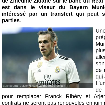
de Zinedine Zidane sur le banc du Real
est dans le viseur du Bayern Munic
intéressé par un transfert qui peut sa
parties.
Un
pr
Mu
plu
all
son
de 
qui 
L'u
Bale pourrait quitter le Real Madrid l'été prochain
de 
pour remplacer Franck Ribéry et Arje
contrats ne seront pas renouvelés en juin 