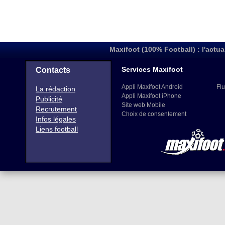
Maxifoot (100% Football) : l'actua
Services Maxifoot
Contacts
Appli Maxifoot Android
Flu
La rédaction
Appli Maxifoot iPhone
Publicité
Site web Mobile
Recrutement
Choix de consentement
Infos légales
Liens football