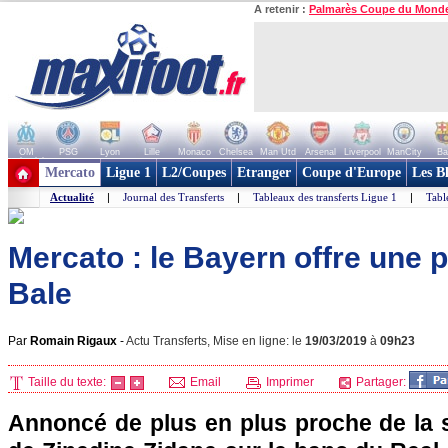
A retenir :
Palmarès Coupe du Mond
OM
PSG
Lyon
Lille
Monaco
Chelsea
Man Utd
Arsenal
Liverpool
ManCity
Ba
+ de clubs
Mercato
Ligue 1
L2/Coupes
Etranger
Coupe d'Europe
Les B
Actualité
|
Journal des Transferts
|
Tableaux des transferts Ligue 1
|
Tabl
Mercato : le Bayern offre une p
Bale
Par
Romain Rigaux
-
Actu Transferts, Mise en ligne: le
19/03/2019
à
09h23
Taille du texte:
Email
Imprimer
Partager:
Annoncé de plus en plus proche de la s