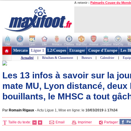
A retenir :
Palmarès Coupe du Mond
OM
PSG
Lyon
Lille
Monaco
Chelsea
Man Utd
Arsenal
Liverpool
ManCity
Ba
+ de clubs
Mercato
Ligue 1
L2/Coupes
Etranger
Coupe d'Europe
Les B
Actualité
|
Résultats & Classement
|
Buteurs
|
Calendrier
|
Equip
Les 13 infos à savoir sur la jo
mate MU, Lyon distancé, deux
bouillants, le MHSC a tout gâch
Par
Romain Rigaux
-
Actu Ligue 1, Mise en ligne: le
10/03/2019
à
17h34
Taille du texte:
Email
Imprimer
Partager: