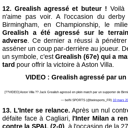
12. Grealish agressé et buteur !
Voilà 
n'aime pas voir. A l'occasion du derby 
Birmingham, en Championship, le mili
Grealish a été agressé sur le terrai
adverse
. Ce dernier a réussi à pénétrer
asséner un coup par-derrière au joueur. D
un symbole, c'est
Grealish (67e) qui a m
tard
pour offrir la victoire à Aston Villa.
VIDEO : Grealish agressé par un 
[??VIDEO] Aston Villa ?? Jack Grealish agressé en plein match par un supporter de Birm
— beIN SPORTS (@beinsports_FR)
10 mars 2
13. L'Inter se relance.
Après un nul contre
défaite face à Cagliari,
l'Inter Milan a re
contre la SPAL (2-0)
, à l'occasion de la 2