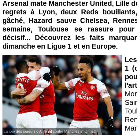
Arsenal mate Manchester United, Lille 
regrets à Lyon, deux Reds bouillants,
gâché, Hazard sauve Chelsea, Rennes
semaine, Toulouse se rassure pour 
décisif... Découvrez les faits marqu
dimanche en Ligue 1 et en Europe.
Les
1 (
pou
l'a
Mon
Sai
Tou
R
Mar
La joie des joueurs d'Arsenal contre Manchester United