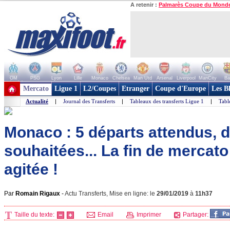
A retenir :
Palmarès Coupe du Mond
OM
PSG
Lyon
Lille
Monaco
Chelsea
Man Utd
Arsenal
Liverpool
ManCity
Ba
+ de clubs
Mercato
Ligue 1
L2/Coupes
Etranger
Coupe d'Europe
Les B
Actualité
|
Journal des Transferts
|
Tableaux des transferts Ligue 1
|
Tabl
Monaco : 5 départs attendus, d
souhaitées... La fin de mercat
agitée !
Par
Romain Rigaux
-
Actu Transferts, Mise en ligne: le
29/01/2019
à
11h37
Taille du texte:
Email
Imprimer
Partager: