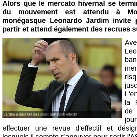
Alors que le mercato hivernal se termi
du mouvement est attendu à Mona
monégasque Leonardo Jardim invite p
partir et attend également des recrues 
Av
Leo
ban
me
ri
ju
L'e
la 
de 
Jardim a déjà fait des choix dans son effectif
jou
effectuer une revue d'effectif et dési
lesquels il compte s'appuyer pour sortir l'