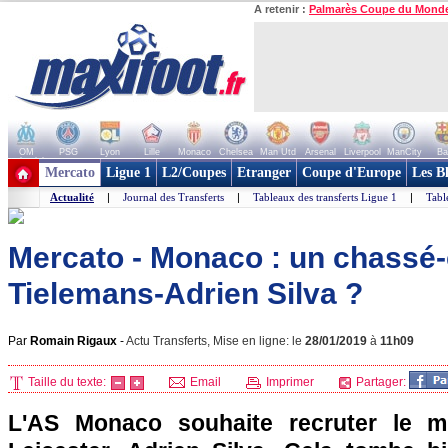
A retenir :
Palmarès Coupe du Mond
OM
PSG
Lyon
Lille
Monaco
Chelsea
Man Utd
Arsenal
Liverpool
ManCity
Ba
+ de clubs
Mercato
Ligue 1
L2/Coupes
Etranger
Coupe d'Europe
Les B
Actualité
|
Journal des Transferts
|
Tableaux des transferts Ligue 1
|
Tabl
Mercato - Monaco : un chassé-
Tielemans-Adrien Silva ?
Par
Romain Rigaux
-
Actu Transferts, Mise en ligne: le
28/01/2019
à
11h09
Taille du texte:
Email
Imprimer
Partager:
L'AS Monaco souhaite recruter le mi