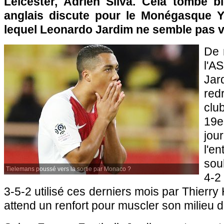
Leicester, Adrien Silva. Cela tombe b
anglais discute pour le Monégasque Y
lequel Leonardo Jardim ne semble pas 
De 
l'A
Jar
red
clu
19e
jou
l'e
sou
Tielemans poussé vers la sortie par Monaco ?
4-2
3-5-2 utilisé ces derniers mois par Thierry 
attend un renfort pour muscler son milieu de