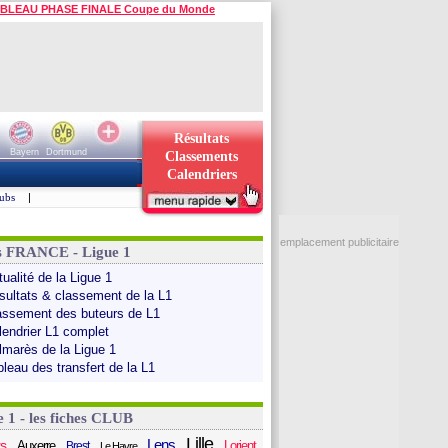
BLEAU PHASE FINALE Coupe du Monde
Résultats
Bayern
Dortmund
Classements
Calendriers
ubs
|
emplacement publicitaire
s FRANCE - Ligue 1
ualité de la Ligue 1
sultats & classement de la L1
assement des buteurs de L1
lendrier L1 complet
lmarès de la Ligue 1
bleau des transfert de la L1
e 1 - les fiches CLUB
Lille
Lens
s
Auxerre
Lorient
Brest
Le Havre