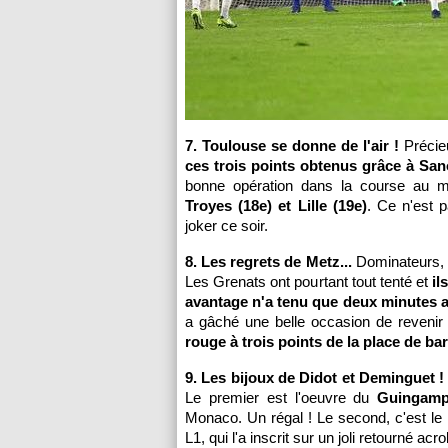
7. Toulouse se donne de l'air !
Précieu
ces trois points obtenus grâce à San
bonne opération dans la course au 
Troyes (18e) et Lille (19e)
. Ce n'est 
joker ce soir.
8. Les regrets de Metz...
Dominateurs, 
Les Grenats ont pourtant tout tenté et
il
avantage n'a tenu que deux minutes av
a gâché une belle occasion de revenir 
rouge à trois points de la place de ba
9. Les bijoux de Didot et Deminguet !
Le premier est l'oeuvre du
Guingamp
Monaco. Un régal ! Le second, c'est le
L1, qui l'a inscrit sur un joli retourné acr