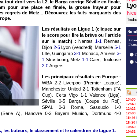
tout droit vers la L2, le Barça corrige Séville en finale,
Lyo
am pour une place en finale, la grosse frayeur pour
es regrets de Metz... Découvrez les faits marquants des
Nice
rope.
Toulo
Les résultats en Ligue 1 (cliquez sur
Sond
le score pour lire la brève ou l'article
Zidan
sur le match) :
Nantes
1-1
Rennes,
Franc
Dijon
2-5
Lyon (vendredi), Marseille
5-1
Lille, Guingamp
3-1
Monaco, Amiens
3-
O
1
Strasbourg, Metz
1-1
Caen, Toulouse
2-0
Angers.
Les principaux résultats en Europe :
WBA 2-2 Liverpool (Premier League),
Manchester United 2-1 Tottenham (FA
Cup), Celta Vigo 1-1 Valence (Liga),
13h30
Séville 0-5 Barça (Coupe du Roi),
12h49
SPAL 0-3 Roma, Sassuolo 1-0
12h22
o (Serie A), Hanovre 0-3 Bayern Munich, Dortmund 4-0
12h00
11h46
.
11h20
10h49
, les buteurs, le classement et le calendrier de Ligue 1.
10h32
10h10