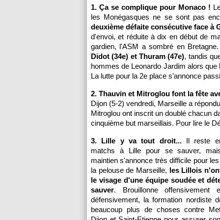
1. Ça se complique pour Monaco !
Le
les Monégasques ne se sont pas enco
deuxième défaite consécutive face à 
d'envoi, et réduite à dix en début de 
gardien, l'ASM a sombré en Bretagne.
Didot (34e) et Thuram (47e)
, tandis q
hommes de Leonardo Jardim alors que
La lutte pour la 2e place s'annonce pass
2. Thauvin et Mitroglou font la fête av
Dijon (5-2) vendredi, Marseille a répondu 
Mitroglou ont inscrit un doublé chacun 
cinquième but marseillais. Pour lire le 
3. Lille y va tout droit...
Il reste 
matchs à Lille pour se sauver, mai
maintien s'annonce très difficile pour l
la pelouse de Marseille,
les Lillois n'o
le visage d'une équipe soudée et dét
sauver
. Brouillonne offensivement
défensivement, la formation nordiste 
beaucoup plus de choses contre Met
Dijon et Saint-Etienne pour assurer son