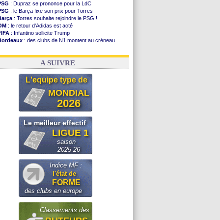
PSG
: Dupraz se prononce pour la LdC
PSG
: le Barça fixe son prix pour Torres
Barça
: Torres souhaite rejoindre le PSG !
OM
: le retour d'Adidas est acté
FIFA
: Infantino sollicite Trump
Bordeaux
: des clubs de N1 montent au créneau
Argentine
: quand Medina recadre... sa mère
Real
: le démenti de Leipzig pour Diomandé
A SUIVRE
L'equipe type de
MONDIAL
2026
Le meilleur effectif
LIGUE 1
saison
2025-26
Indice MF :
l'état de
FORME
des clubs en europe
Classements des