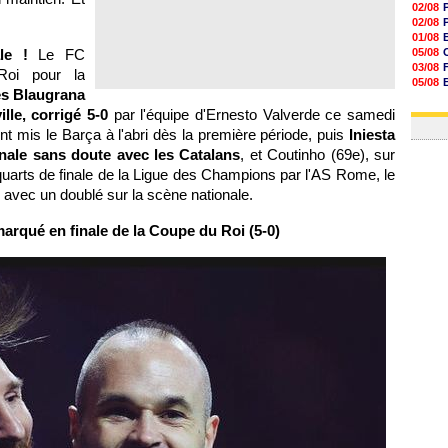
02/08
02/08
01/08
le !
Le FC
05/08
03/08
Roi pour la
05/08
es Blaugrana
03/08
lle, corrigé 5-0
par l'équipe d'Ernesto Valverde ce samedi
03/08
nt mis le Barça à l'abri dès la première période, puis
Iniesta
inale sans doute avec les Catalans
, et Coutinho (69e), sur
n quarts de finale de la Ligue des Champions par l'AS Rome, le
avec un doublé sur la scène nationale.
marqué en finale de la Coupe du Roi (5-0)