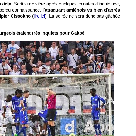
kidja
. Sorti sur civière après quelques minutes d'inquiétude,
ir perdu connaissance,
l'attaquant amiénois va bien d'après
uipier Cissokho
(
lire ici
). La soirée ne sera donc pas gâchée
rgeois étaient très inquiets pour Gakpé