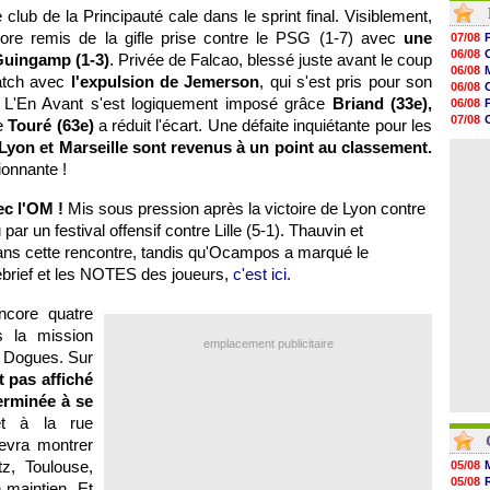
 club de la Principauté cale dans le sprint final. Visiblement,
09h49
09h35
re remis de la gifle prise contre le PSG (1-7) avec
une
07/08
09h08
06/08
Guingamp (1-3)
. Privée de Falcao, blessé juste avant le coup
08h54
06/08
match avec
l'expulsion de Jemerson
, qui s'est pris pour son
08h32
06/08
07/08
 L'En Avant s'est logiquement imposé grâce
Briand (33e),
06/08
07/08
07/08
ue
Touré (63e)
a réduit l'écart. Une défaite inquiétante pour les
07/08
06/08
Lyon et Marseille sont revenus à un point au classement.
07/08
06/08
07/08
ionnante !
07/08
07/08
V
ec l'OM !
Mis sous pression après la victoire de Lyon contre
07/08
07/08
par un festival offensif contre Lille (5-1). Thauvin et
07/08
dans cette rencontre, tandis qu'Ocampos a marqué le
Débrief et les NOTES des joueurs,
c'est ici
.
encore quatre
s la mission
emplacement publicitaire
es Dogues. Sur
nt pas affiché
erminée à se
 et à la rue
devra montrer
z, Toulouse,
05/08
05/08
 maintien. Et