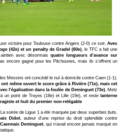
se victoire pour Toulouse contre Angers (2-0) ce soir.
Avec
ogo (42e) et un penalty de Gradel (60e)
, le TFC a fait une
maintien avec désormais
quatre longueurs d'avance sur
pas encore gagné pour les Pitchounes, mais ils s'offrent un
les Messins ont concédé le nul à domicile contre Caen (1-1).
s ont même ouvert le score grâce à Rivière (71e), mais cet
ec l'égalisation dans la foulée de Deminguet (73e)
. Metz
à un point de Troyes (18e) et Lille (19e), et reste
lanterne
rragiste et huit du premier non-relégable
La soirée de Ligue 1 a été marquée par deux superbes buts.
ais Didot
, auteur d'une reprise du droit splendide contre
Caennais Deminguet
, qui n'avait encore jamais marqué en
obatique.