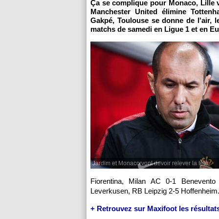
Ça se complique pour Monaco, Lille va 
Manchester United élimine Tottenh
Gakpé, Toulouse se donne de l'air, l
matchs de samedi en Ligue 1 et en Eu
Jardim et Monaco vont devoir relever la tête.
Fiorentina, Milan AC 0-1 Benevent
Leverkusen, RB Leipzig 2-5 Hoffenheim
+ Retrouvez sur Maxifoot les résultats