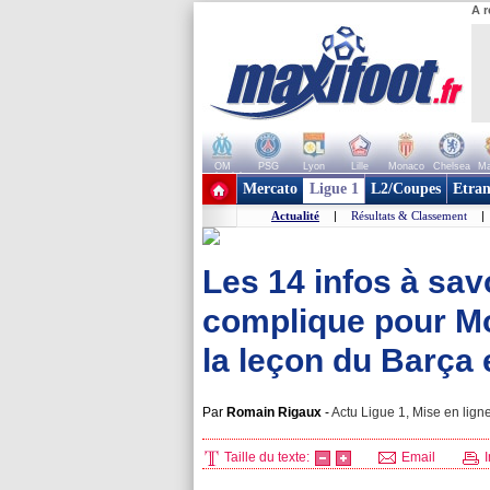
A r
OM
PSG
Lyon
Lille
Monaco
Chelsea
Ma
+ de clubs
Mercato
Ligue 1
L2/Coupes
Etran
Actualité
|
Résultats & Classement
|
Les 14 infos à savo
complique pour Mon
la leçon du Barça e
Par
Romain Rigaux
-
Actu Ligue 1, Mise en ligne
Taille du texte:
Email
I