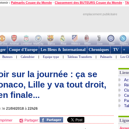
etenir :
Palmarès Coupe du Monde
-
Classement des BUTEURS Coupe du Monde
-
TA
emplacement publicitaire
n Utd
Arsenal
Liverpool
ManCity
Barca
Real
Atletico
Milan
Juve
Inter
Naples
ger
Coupe d'Europe
Les Bleus & International
Chroniques
TV
+
Buteurs
|
Calendrier
|
Equipe type
|
Tableau Transferts
|
Palmarès
|
Les Cl
ir sur la journée : ça se
Lien
Act
aco, Lille y va tout droit,
Ré
Cl
n finale...
Ca
Pa
Ta
: le
21/04/2018
à
22h26
Ligu
mprimer
Partager:
Anger