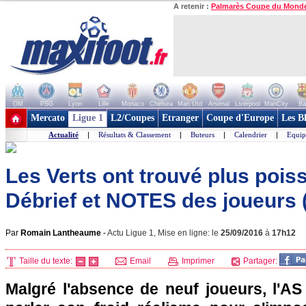
A retenir :
Palmarès Coupe du Mond
OM
PSG
Lyon
Lille
Monaco
Chelsea
Man Utd
Arsenal
Liverpool
ManCity
Ba
+ de clubs
Mercato
Ligue 1
L2/Coupes
Etranger
Coupe d'Europe
Les B
Actualité
|
Résultats & Classement
|
Buteurs
|
Calendrier
|
Equip
Les Verts ont trouvé plus poiss
Débrief et NOTES des joueurs (
Par
Romain Lantheaume
-
Actu Ligue 1, Mise en ligne: le
25/09/2016
à
17h12
Taille du texte:
Email
Imprimer
Partager:
Malgré l'absence de neuf joueurs, l'AS 