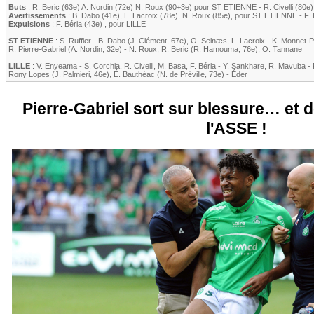
Buts
:
R. Beric
(63e)
A. Nordin
(72e)
N. Roux
(90+3e) pour
ST ETIENNE
-
R. Civelli
(80e)
Avertissements
:
B. Dabo
(41e)
,
L. Lacroix
(78e)
,
N. Roux
(85e)
, pour
ST ETIENNE
-
F. 
Expulsions
:
F. Béria
(43e)
, pour
LILLE
ST ETIENNE
:
S. Ruffier
-
B. Dabo
(
J. Clément
, 67e)
,
O. Selnæs
,
L. Lacroix
-
K. Monnet-P
R. Pierre-Gabriel
(
A. Nordin
, 32e)
-
N. Roux
,
R. Beric
(
R. Hamouma
, 76e)
,
O. Tannane
LILLE
:
V. Enyeama
-
S. Corchia
,
R. Civelli
,
M. Basa
,
F. Béria
-
Y. Sankhare
,
R. Mavuba
-
Rony Lopes
(
J. Palmieri
, 46e)
,
É. Bauthéac
(
N. de Préville
, 73e)
-
Éder
Pierre-Gabriel sort sur blessure… et 
l'ASSE !