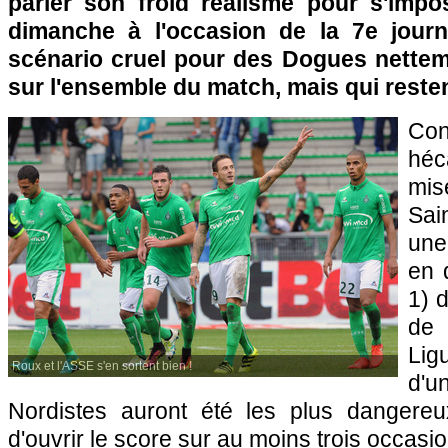
parler son froid réalisme pour s'impos
dimanche à l'occasion de la 7e jour
scénario cruel pour des Dogues nette
sur l'ensemble du match, mais qui reste
Co
héc
mis
Sai
une
en 
1) 
de
Lig
Roux et l'ASSE s'en sortent bien !
d'u
Nordistes auront été les plus dangereu
d'ouvrir le score sur au moins trois occasio