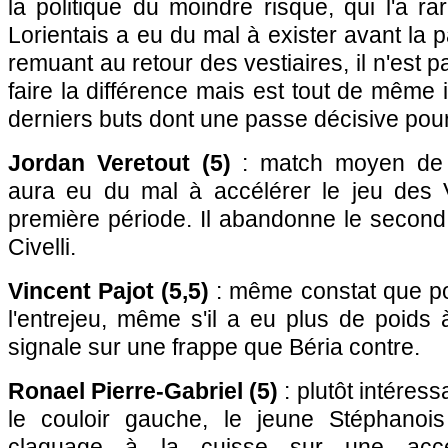
la politique du moindre risque, qui l'a ra
Lorientais a eu du mal à exister avant la
remuant au retour des vestiaires, il n'est 
faire la différence mais est tout de même 
derniers buts dont une passe décisive pou
Jordan Veretout (5)
: match moyen de l
aura eu du mal à accélérer le jeu des 
première période. Il abandonne le second
Civelli.
Vincent Pajot (5,5)
: même constat que po
l'entrejeu, même s'il a eu plus de poids 
signale sur une frappe que Béria contre.
Ronael Pierre-Gabriel (5)
: plutôt intéress
le couloir gauche, le jeune Stéphanois
claquage à la cuisse sur une accélé