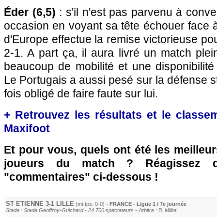
Éder (6,5)
: s'il n'est pas parvenu à conver
occasion en voyant sa tête échouer face à
d'Europe effectue la remise victorieuse pour
2-1. A part ça, il aura livré un match ple
beaucoup de mobilité et une disponibilité 
Le Portugais a aussi pesé sur la défense s
fois obligé de faire faute sur lui.
+ Retrouvez les résultats et le classe
Maxifoot
Et pour vous, quels ont été les meilleu
joueurs du match ? Réagissez 
"commentaires" ci-dessous !
ST ETIENNE
3-1
LILLE
(mi-tps: 0-0)
- FRANCE - Ligue 1 / 7e journée
Stade : Stade Geoffroy-Guichard - 24.700 spectateurs - Arbitre : B. Millot