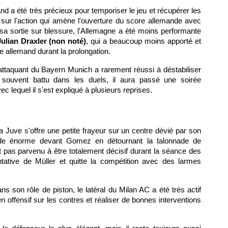
nd a été très précieux pour temporiser le jeu et récupérer les
 sur l'action qui amène l'ouverture du score allemande avec
a sortie sur blessure, l'Allemagne a été moins performante
Julian Draxler (non noté)
, qui a beaucoup moins apporté et
 allemand durant la prolongation.
'attaquant du Bayern Munich a rarement réussi à déstabiliser
et souvent battu dans les duels, il aura passé une soirée
c lequel il s'est expliqué à plusieurs reprises.
la Juve s'offre une petite frayeur sur un centre dévié par son
arade énorme devant Gomez en détournant la talonnade de
'est pas parvenu à être totalement décisif durant la séance des
ntative de Müller et quitte la compétition avec des larmes
ns son rôle de piston, le latéral du Milan AC a été très actif
n offensif sur les contres et réaliser de bonnes interventions