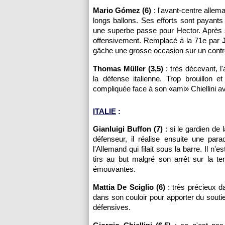
Mario Gómez (6)
: l'avant-centre allema
longs ballons. Ses efforts sont payants
une superbe passe pour Hector. Après s
offensivement. Remplacé à la 71e par
gâche une grosse occasion sur un contre
Thomas Müller (3,5)
: très décevant, l
la défense italienne. Trop brouillon 
compliquée face à son «ami» Chiellini ave
ITALIE
:
Gianluigi Buffon (7)
: si le gardien de 
défenseur, il réalise ensuite une p
l'Allemand qui filait sous la barre. Il n
tirs au but malgré son arrêt sur la te
émouvantes.
Mattia De Sciglio (6)
: très précieux da
dans son couloir pour apporter du soutie
défensives.