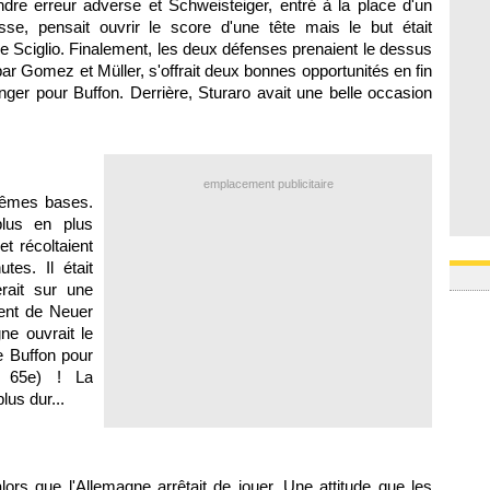
ndre erreur adverse et Schweisteiger, entré à la place d'un
se, pensait ouvrir le score d'une tête mais le but était
e Sciglio. Finalement, les deux défenses prenaient le dessus
ar Gomez et Müller, s'offrait deux bonnes opportunités en fin
ger pour Buffon. Derrière, Sturaro avait une belle occasion
emplacement publicitaire
mêmes bases.
plus en plus
t récoltaient
tes. Il était
rait sur une
ent de Neuer
ne ouvrait le
e Buffon pour
, 65e) ! La
lus dur...
r alors que l'Allemagne arrêtait de jouer. Une attitude que les