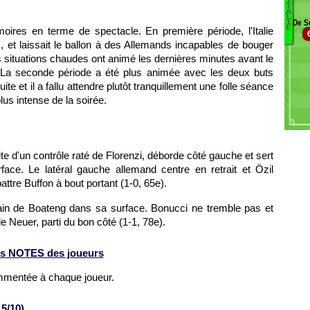
Dr
I
T
Si
A
C
L
De Sc
I
M
We
E
res en terme de spectacle. En première période, l'Italie
D
Gö
 et laissait le ballon à des Allemands incapables de bouger
O
Sa
 situations chaudes ont animé les dernières minutes avant le
C
P
. La seconde période a été plus animée avec les deux buts
D
te et il a fallu attendre plutôt tranquillement une folle séance
Za
lus intense de la soirée.
I
In
B
E
e d'un contrôle raté de Florenzi, déborde côté gauche et sert
face. Le latéral gauche allemand centre en retrait et Özil
ttre Buffon à bout portant (1-0, 65e).
 main de Boateng dans sa surface. Bonucci ne tremble pas et
e Neuer, parti du bon côté (1-1, 78e).
s NOTES des joueurs
ommentée à chaque joueur.
5/10)