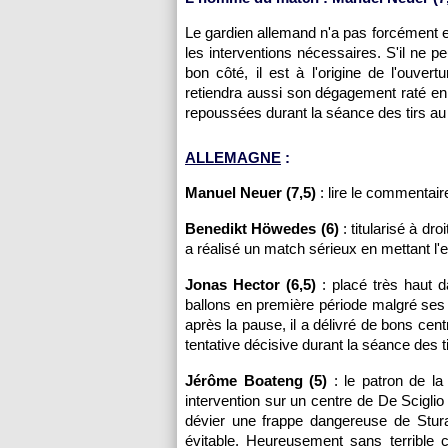
Le gardien allemand n'a pas forcément eu 
les interventions nécessaires. S'il ne 
bon côté, il est à l'origine de l'ouv
retiendra aussi son dégagement raté en pl
repoussées durant la séance des tirs au 
ALLEMAGNE
:
Manuel Neuer (7,5)
: lire le commentair
Benedikt Höwedes (6)
: titularisé à dr
a réalisé un match sérieux en mettant l
Jonas Hector (6,5)
: placé très haut d
ballons en première période malgré ses
après la pause, il a délivré de bons cent
tentative décisive durant la séance des ti
Jérôme Boateng (5)
: le patron de la
intervention sur un centre de De Scigli
dévier une frappe dangereuse de Stura
évitable. Heureusement sans terrible