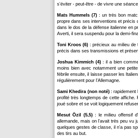
s'éviter - peut-être - de vivre une séanc
Mats Hummels (7)
: un très bon matc
propre dans ses interventions et précis
dans le dos de la défense italienne en 
Averti, il sera suspendu pour la demi-fina
Toni Kroos (6)
: précieux au milieu de 
précis dans ses transmissions et présent 
Joshua Kimmich (4)
: il a bien comme
moins bien avec notamment une petite 
fébrile ensuite, il laisse passer les Ital
régulièrement pour l'Allemagne.
Sami Khedira (non noté)
: rapidement b
profité très longtemps de cette affiche
joué sobre et se voit logiquement refuse
Mesut Özil (5,5)
: le milieu offensif d
allemande, mais on l'avait très peu vu 
quelques gestes de classe, il n'a pas s
des tirs au but.