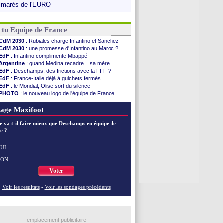
lmarès de l'EURO
ctu Equipe de France
CdM 2030
: Rubiales charge Infantino et Sanchez
CdM 2030
: une promesse d'Infantino au Maroc ?
EdF
: Infantino complimente Mbappé
Argentine
: quand Medina recadre... sa mère
EdF
: Deschamps, des frictions avec la FFF ?
EdF
: France-Italie déjà à guichets fermés
EdF
: le Mondial, Olise sort du silence
PHOTO
: le nouveau logo de l'équipe de France
EdF
: Trezeguet valide le choix Zidane
EdF
: Zidane et l'argent, les mots de Diallo
age Maxifoot
EdF
: Zidane pense déjà à un retour de Mendy
EdF
: le message de Mbappé à Zidane
e va t-il faire mieux que Deschamps en équipe de
e ?
EdF
: les mots de Genesio pour Zidane
VIDEO
: Zidane a rencontré les supporters
EdF
: Zidane soutient Christophe Gleizes
UI
NON
Voir toutes les brèves
Voter
Voir les resultats
-
Voir les sondages précédents
emplacement publicitaire