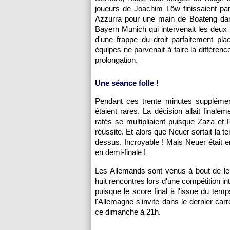
joueurs de Joachim Löw finissaient pa
Azzurra pour une main de Boateng dans
Bayern Munich qui intervenait les deux b
d'une frappe du droit parfaitement p
équipes ne parvenait à faire la différence
prolongation.
Une séance folle !
Pendant ces trente minutes supplémenta
étaient rares. La décision allait finale
ratés se multipliaient puisque Zaza et P
réussite. Et alors que Neuer sortait la t
dessus. Incroyable ! Mais Neuer était e
en demi-finale !
Les Allemands sont venus à bout de leur
huit rencontres lors d'une compétition int
puisque le score final à l'issue du tem
l'Allemagne s'invite dans le dernier car
ce dimanche à 21h.