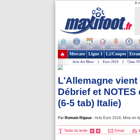
A r
OM
PSG
Lyon
Lille
Monaco
Chelsea
Ma
+ de clubs
Mercato
Ligue 1
L2/Coupes
Etran
Actu des Bleus
|
Euro 2024
|
Class. F
L'Allemagne vient 
Débrief et NOTES 
(6-5 tab) Italie)
Par
Romain Rigaux
-
Actu Euro 2016, Mise en li
Taille du texte:
Email
I