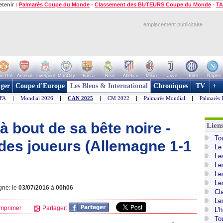
etenir :
Palmarès Coupe du Monde
-
Classement des BUTEURS Coupe du Monde
-
TA
emplacement publicitaire
n Utd
Arsenal
Liverpool
ManCity
Barca
Real
Atletico
Milan
Juve
Inter
Naples
ger
Coupe d'Europe
Les Bleus & International
Chroniques
TV
+
IFA
|
Mondial 2026
|
CAN 2025
|
CM 2022
|
Palmarès Mondial
|
Palmarès 
à bout de sa bête noire -
Lien
To
des joueurs (Allemagne 1-1
Le
Le
Le
Le
Le
gne: le
03/07/2016
à
00h06
Cl
Le
mprimer
Partager:
L'
To