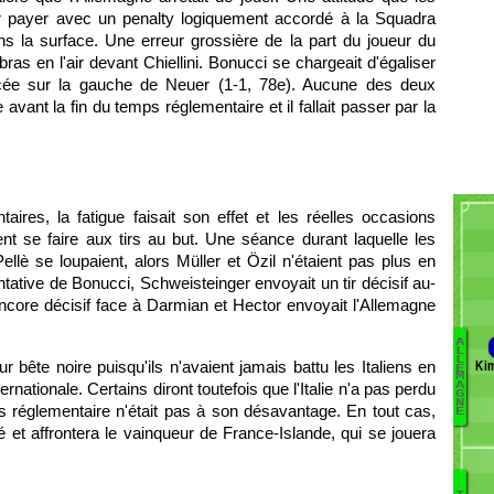
r payer avec un penalty logiquement accordé à la Squadra
 la surface. Une erreur grossière de la part du joueur du
ras en l'air devant Chiellini. Bonucci se chargeait d'égaliser
lacée sur la gauche de Neuer (1-1, 78e). Aucune des deux
 avant la fin du temps réglementaire et il fallait passer par la
ires, la fatigue faisait son effet et les réelles occasions
ment se faire aux tirs au but. Une séance durant laquelle les
ellè se loupaient, alors Müller et Özil n'étaient pas plus en
entative de Bonucci, Schweisteinger envoyait un tir décisif au-
ncore décisif face à Darmian et Hector envoyait l'Allemagne
A
L
L
 bête noire puisqu'ils n'avaient jamais battu les Italiens en
Ki
E
L
M
ernationale. Certains diront toutefois que l'Italie n'a pas perdu
A
t
G
N
ps réglementaire n'était pas à son désavantage. En tout cas,
E
Mu
ré et affrontera le vainqueur de France-Islande, qui se jouera
Ta
S
S