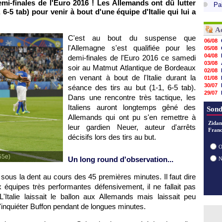
emi-finales de l'Euro 2016 ! Les Allemands ont dû lutter
Pa
 6-5 tab) pour venir à bout d'une équipe d'Italie qui lui a
A
C'est au bout du suspense que
06/08
l'Allemagne s'est qualifiée pour les
05/08
04/08
demi-finales de l'Euro 2016 ce samedi
03/08
soir au Matmut Atlantique de Bordeaux
02/08
en venant à bout de l'Italie durant la
01/08
30/07
séance des tirs au but (1-1, 6-5 tab).
29/07
Dans une rencontre très tactique, les
29/07
Italiens auront longtemps gêné des
29/07
Sond
29/07
Allemands qui ont pu s'en remettre à
28/07
Zidan
leur gardien Neuer, auteur d'arrêts
28/07
Franc
décisifs lors des tirs au but.
28/07
28/07
O
65e)
Un long round d'observation...
 sous la dent au cours des 45 premières minutes. Il faut dire
équipes très performantes défensivement, il ne fallait pas
'Italie laissait le ballon aux Allemands mais laissait peu
'inquiéter Buffon pendant de longues minutes.