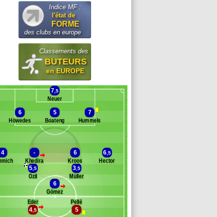
Indice MF :
l'état de
FORME
des clubs en europe
Classements des
BUTEURS
en EUROPE
7
,5
Neuer
6
5
7
Höwedes
Boateng
Hummels
Banc des remplaçants
Allemagne
4
-
6
6
,5
>
mmich
Khedira
Kroos
Hector
eno
5
3
,5
,5
er Stegen
Özil
Müller
stafi
6
>
h
Gómez
chweinsteiger
Eder
Pellè
>
chürrle
4
5
,5
Banc des remplaçants
Italie