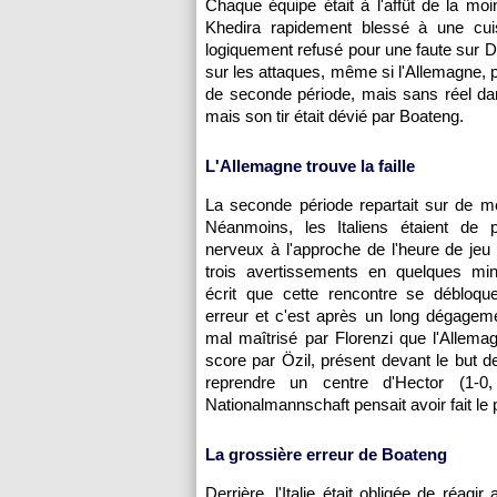
Chaque équipe était à l'affût de la moi
Khedira rapidement blessé à une cuis
logiquement refusé pour une faute sur D
sur les attaques, même si l'Allemagne, p
de seconde période, mais sans réel dan
mais son tir était dévié par Boateng.
L'Allemagne trouve la faille
La seconde période repartait sur de 
Néanmoins, les Italiens étaient de 
nerveux à l'approche de l'heure de jeu e
trois avertissements en quelques minu
écrit que cette rencontre se débloque
erreur et c'est après un long dégagem
mal maîtrisé par Florenzi que l'Allemag
score par Özil, présent devant le but d
reprendre un centre d'Hector (1-0
Nationalmannschaft pensait avoir fait le p
La grossière erreur de Boateng
Derrière, l'Italie était obligée de réagi