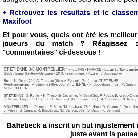
+ Retrouvez les résultats et le classe
Maxifoot
Et pour vous, quels ont été les meilleu
joueurs du match ? Réagissez 
"commentaires" ci-dessous !
ST ETIENNE
3-0
MONTPELLIER
(mi-tps: 0-0)
- FRANCE - Ligue 1 / 31e journée
Stade : Stade Geoffroy-Guichard - 28.037 spectateurs - Arbitre : J. Miguelgorry
Buts
:
N. Roux
(74e)
O. Tannane
(80e)
V. Eysseric
(84e) pour
ST ETIENNE
Avertissements
:
F. Lemoine
(66e)
, pour
ST ETIENNE
-
R. Boudebouz
(45e)
,
M. Sanson
MONTPELLIER
ST ETIENNE
:
S. Ruffier
-
K. Théophile Catherine
,
M. Bayal Sall
,
F. Pogba
,
B. Assou-Ekott
K. Monnet-Paquet
,
V. Eysseric
,
J. Bahebeck
(
O. Tannane
, 79e)
-
A. Søderlund
(
N. Roux
, 
MONTPELLIER
:
L. Pionnier
-
E. Skhiri
(
M. Yatabaré
, 78e)
,
Hilton
,
D. Congré
,
J. Roussillo
J. Martin
-
S. Camara
,
R. Boudebouz
(
M. Sanson
, 68e)
,
B. Dabo
-
K. Bérigaud
Bahebeck a inscrit un but injustement 
juste avant la pause