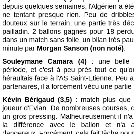
depuis quelques semaines, l'Algérien a été
ne tentant presque rien. Peu de dribble
douteux sur le terrain, une partie très dé
pailladin. 2 ballons gagnés pour 18 perd
dans un match sans folie, un bilan très pa
minute par
Morgan Sanson (non noté)
.
Souleymane Camara (4)
: une belle 
période, et c'est à peu près tout ce qu'o
héraultais face à l'AS Saint-Etienne. Peu 
partenaires, il a forcément vécu une parti
Kévin Bérigaud (3,5)
: match plus que di
joueur d'Evian. De nombreuses courses, de
un gros pressing. Malheureusement il n'a 
la différence avec le ballon et n'a 
dangereux. Forcément, cela fait tâche pour 