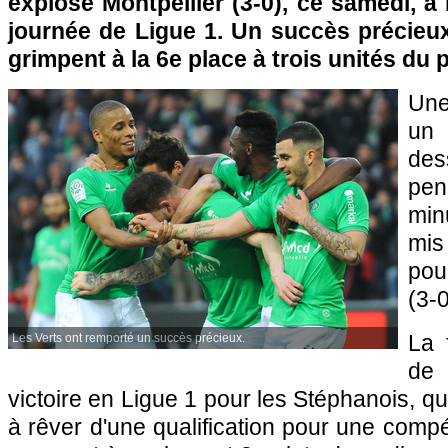
explosé Montpellier (3-0), ce samedi, à 
journée de Ligue 1. Un succès précieux
grimpent à la 6e place à trois unités du
Une
un
des
pe
min
mis
pou
(3-
La 
Les Verts ont remporté un succès précieux.
de
victoire en Ligue 1 pour les Stéphanois, q
à rêver d'une qualification pour une comp