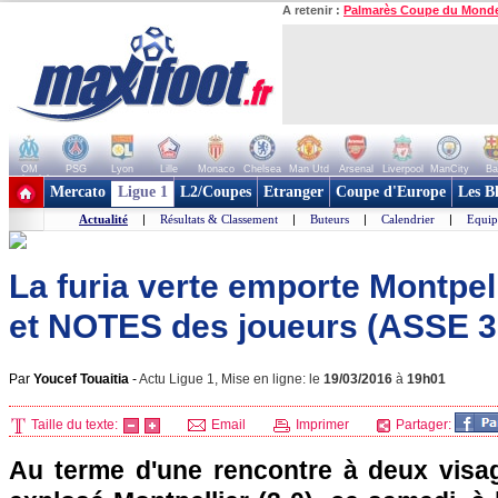
A retenir :
Palmarès Coupe du Mond
OM
PSG
Lyon
Lille
Monaco
Chelsea
Man Utd
Arsenal
Liverpool
ManCity
Ba
+ de clubs
Mercato
Ligue 1
L2/Coupes
Etranger
Coupe d'Europe
Les B
Actualité
|
Résultats & Classement
|
Buteurs
|
Calendrier
|
Equip
La furia verte emporte Montpelli
et NOTES des joueurs (ASSE 
Par
Youcef Touaitia
-
Actu Ligue 1, Mise en ligne: le
19/03/2016
à
19h01
Taille du texte:
Email
Imprimer
Partager:
Au terme d'une rencontre à deux visag