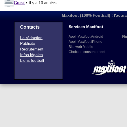
Maxifoot (100% Football) : l'actua
Services Maxifoot
Contacts
Appli Maxifoot Android
Flu
La rédaction
Appli Maxifoot iPhone
Publicité
Site web Mobile
Recrutement
Choix de consentement
Infos légales
Liens football