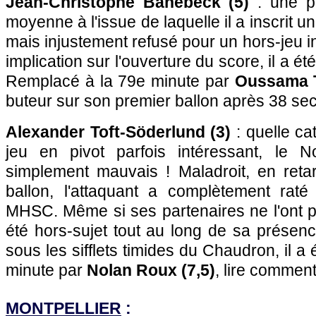
Jean-Christophe Bahebeck (5)
: une pr
moyenne à l'issue de laquelle il a inscrit un
mais injustement refusé pour un hors-jeu i
implication sur l'ouverture du score, il a é
Remplacé à la 79e minute par
Oussama T
buteur sur son premier ballon après 38 seco
Alexander Toft-Söderlund (3)
: quelle ca
jeu en pivot parfois intéressant, le N
simplement mauvais ! Maladroit, en reta
ballon, l'attaquant a complètement rat
MHSC. Même si ses partenaires ne l'ont pa
été hors-sujet tout au long de sa présence
sous les sifflets timides du Chaudron, il a
minute par
Nolan Roux (7,5)
, lire comment
MONTPELLIER
: