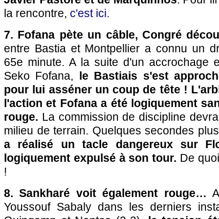
la rencontre,
c'est ici.
7. Fofana pète un câble, Congré déco
entre Bastia et Montpellier a connu un d
65e minute. A la suite d'un accrochage e
Seko Fofana,
le Bastiais s'est approc
pour lui asséner un coup de tête ! L'arbi
l'action et Fofana a été logiquement sa
rouge.
La commission de discipline devra
milieu de terrain. Quelques secondes plus
a réalisé un tacle dangereux sur Fl
logiquement expulsé à son tour.
De quoi
!
8. Sankharé voit également rouge…
Ap
Youssouf Sabaly dans les derniers inst