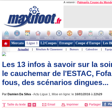
A retenir :
Palmarès Coupe du Mond
OM
PSG
Lyon
Lille
Monaco
Chelsea
Man Utd
Arsenal
Liverpool
ManCity
Ba
+ de clubs
Mercato
Ligue 1
L2/Coupes
Etranger
Coupe d'Europe
Les B
Actualité
|
Résultats & Classement
|
Buteurs
|
Calendrier
|
Equip
Les 13 infos à savoir sur la soi
le cauchemar de l'ESTAC, Fofa
fous, des scénarios dingues...
Par
Damien Da Silva
-
Actu Ligue 1, Mise en ligne: le
16/01/2016
à
22h29
Taille du texte:
Email
Imprimer
Partager: