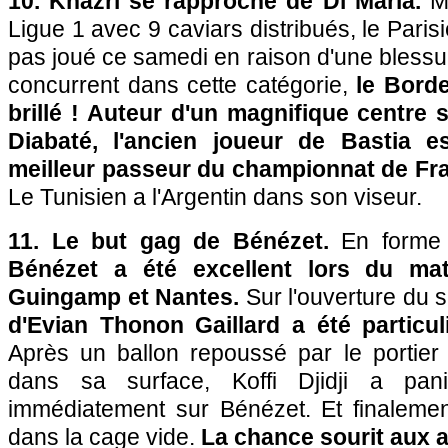
10. Khazri se rapproche de Di Maria.
Me
Ligue 1 avec 9 caviars distribués, le Paris
pas joué ce samedi en raison d'une blessur
concurrent dans cette catégorie,
le Borde
brillé ! Auteur d'un magnifique centre 
Diabaté, l'ancien joueur de Bastia e
meilleur passeur du championnat de Fr
Le Tunisien a l'Argentin dans son viseur.
11. Le but gag de Bénézet.
En forme
Bénézet a été excellent lors du mat
Guingamp et Nantes.
Sur l'ouverture du 
d'Evian Thonon Gaillard a été particu
Après un ballon repoussé par le porti
dans sa surface, Koffi Djidji a pa
immédiatement sur Bénézet. Et finalement
dans la cage vide.
La chance sourit aux 