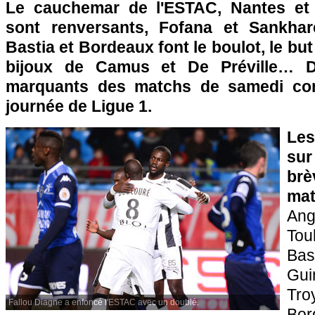
Le cauchemar de l'ESTAC, Nantes et 
sont renversants, Fofana et Sankhar
Bastia et Bordeaux font le boulot, le bu
bijoux de Camus et De Préville… Dé
marquants des matchs de samedi com
journée de Ligue 1.
Les
sur
brè
ma
An
To
Ba
Gu
Tr
Fallou Diagne a enfoncé l'ESTAC avec un doublé.
Bo