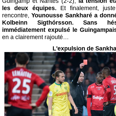
Guingamp et Nantes (2-2),
la tension ét
les deux équipes.
Et finalement, juste
rencontre,
Younousse Sankharé a donné
Kolbeinn Sigthórsson. Sans hési
immédiatement expulsé le Guingampai
en a clairement rajouté…
L'expulsion de Sankh