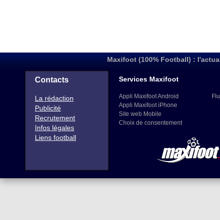
Maxifoot (100% Football) : l'actua
Services Maxifoot
Contacts
Appli Maxifoot Android
Flu
La rédaction
Appli Maxifoot iPhone
Publicité
Site web Mobile
Recrutement
Choix de consentement
Infos légales
Liens football