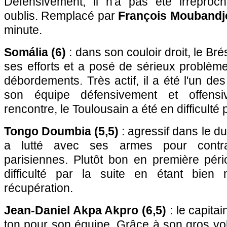
Défensivement, il n'a pas été irréproc
oublis. Remplacé par
François Moubandj
minute.
Somália (6)
: dans son couloir droit, le Br
ses efforts et a posé de sérieux problèm
débordements. Très actif, il a été l'un de
son équipe défensivement et offens
rencontre, le Toulousain a été en difficult
Tongo Doumbia (5,5)
: agressif dans le due
a lutté avec ses armes pour contrar
parisiennes. Plutôt bon en première péri
difficulté par la suite en étant bien
récupération.
Jean-Daniel Akpa Akpro (6,5)
: le capita
ton pour son équipe. Grâce à son gros vol