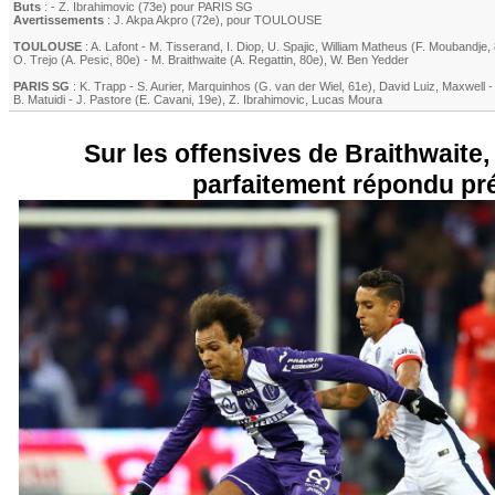
Buts
: -
Z. Ibrahimovic
(73e) pour
PARIS SG
Avertissements
:
J. Akpa Akpro
(72e)
, pour
TOULOUSE
TOULOUSE
:
A. Lafont
-
M. Tisserand
,
I. Diop
,
U. Spajic
,
William Matheus
(
F. Moubandje
,
O. Trejo
(
A. Pesic
, 80e)
-
M. Braithwaite
(
A. Regattin
, 80e)
,
W. Ben Yedder
PARIS SG
:
K. Trapp
-
S. Aurier
,
Marquinhos
(
G. van der Wiel
, 61e)
,
David Luiz
,
Maxwell
B. Matuidi
-
J. Pastore
(
E. Cavani
, 19e)
,
Z. Ibrahimovic
,
Lucas Moura
Sur les offensives de Braithwaite
parfaitement répondu pr