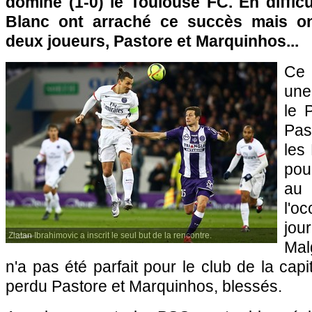
dominé (1-0) le Toulouse FC. En diffic
Blanc ont arraché ce succès mais o
deux joueurs, Pastore et Marquinhos...
Ce 
une 
le 
Pas
les 
pou
au
l'o
jo
Zlatan Ibrahimovic a inscrit le seul but de la rencontre.
Malg
n'a pas été parfait pour le club de la cap
perdu Pastore et Marquinhos, blessés.