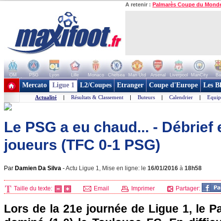
A retenir :
Palmarès Coupe du Mond
OM
PSG
Lyon
Lille
Monaco
Chelsea
Man Utd
Arsenal
Liverpool
ManCity
Ba
+ de clubs
Mercato
Ligue 1
L2/Coupes
Etranger
Coupe d'Europe
Les B
Actualité
|
Résultats & Classement
|
Buteurs
|
Calendrier
|
Equip
Le PSG a eu chaud... - Débrief
joueurs (TFC 0-1 PSG)
Par
Damien Da Silva
-
Actu Ligue 1, Mise en ligne: le
16/01/2016
à
18h58
Taille du texte:
Email
Imprimer
Partager:
Lors de la 21e journée de Ligue 1, le P