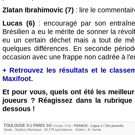
Zlatan Ibrahimovic (7)
: lire le commentai
Lucas (6)
: encouragé par son entraîne
Brésilien a eu le mérite de sonner la révolte
eu un certain déchet mais a tout de mê
quelques différences. En seconde période
occasion avec une frappe non cadrée à l'en
+ Retrouvez les résultats et le classe
Maxifoot.
Et pour vous, quels ont été les meilleu
joueurs ? Réagissez dans la rubrique
dessous !
TOULOUSE
0-1
PARIS SG
(mi-tps: 0-0)
- FRANCE - Ligue 1 / 21e journée
Stade : Stadium Municipal - 30.178 spectateurs - Arbitre : B. Varela