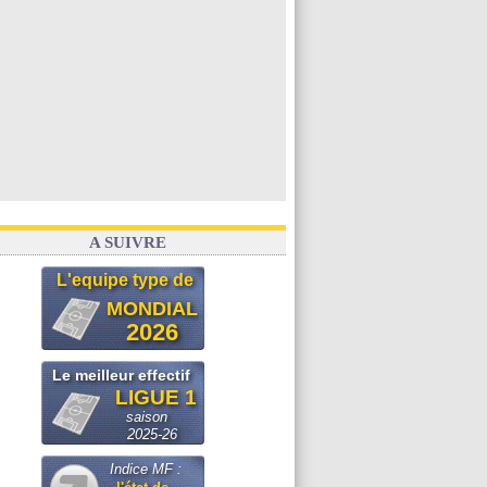
A SUIVRE
L'equipe type de
MONDIAL
2026
Le meilleur effectif
LIGUE 1
saison
2025-26
Indice MF :