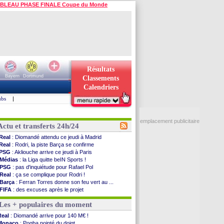
BLEAU PHASE FINALE Coupe du Monde
Résultats
Bayern
Dortmund
Classements
Calendriers
ubs
|
emplacement publicitaire
Actu et transferts 24h/24
Real
: Diomandé attendu ce jeudi à Madrid
Real
: Rodri, la piste Barça se confirme
PSG
: Akliouche arrive ce jeudi à Paris
Médias
: la Liga quitte beIN Sports !
PSG
: pas d'inquiétude pour Rafael Pol
Real
: ça se complique pour Rodri !
Barça
: Ferran Torres donne son feu vert au ...
FIFA
: des excuses après le projet
Abha
: c'est fait pour Fekir (officiel)
Les + populaires du moment
Real
: réponse imminente de Vinicius
Arsenal
: Nørgaard transféré à Everton (off.)
Real
: Diomandé arrive pour 140 M€ !
Al-Ahli
: Deschamps a discuté !
Monaco
: Pogba pointé du doigt