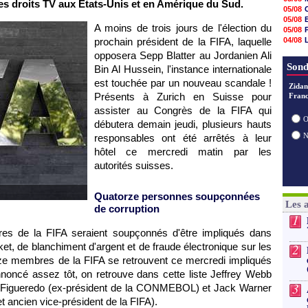
es droits TV aux Etats-Unis et en Amérique du Sud.
00h06
05/08
05/08
05/08
05/08
A moins de trois jours de l'élection du
05/08
05/08
prochain président de la FIFA, laquelle
04/08
05/08
04/08
opposera Sepp Blatter au Jordanien Ali
05/08
04/08
Sond
05/08
Bin Al Hussein, l'instance internationale
05/08
est touchée par un nouveau scandale !
Zidan
05/08
Présents à Zurich en Suisse pour
Franc
05/08
05/08
assister au Congrès de la FIFA qui
05/08
O
débutera demain jeudi, plusieurs hauts
responsables ont été arrêtés à leur
hôtel ce mercredi matin par les
autorités suisses.
Quatorze personnes soupçonnées
Les 
de corruption
1
s de la FIFA seraient soupçonnés d'être impliqués dans
cket, de blanchiment d'argent et de fraude électronique sur les
2
orze membres de la FIFA se retrouvent ce mercredi impliqués
ncé assez tôt, on retrouve dans cette liste Jeffrey Webb
3
 Figueredo (ex-président de la CONMEBOL) et Jack Warner
t ancien vice-président de la FIFA).