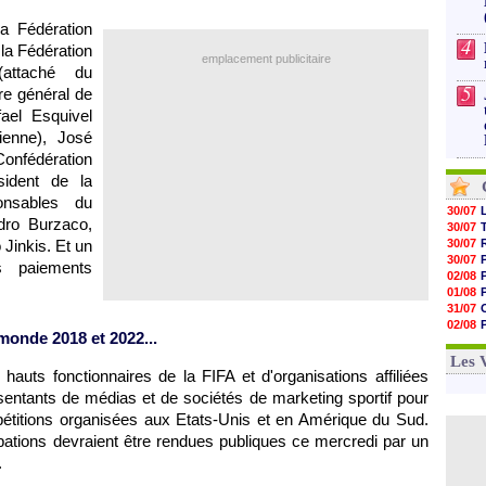
a Fédération
4
 la Fédération
emplacement publicitaire
(attaché du
5
e général de
ael Esquivel
ienne), José
nfédération
sident de la
nsables du
30/07
dro Burzaco,
30/07
Jinkis. Et un
30/07
30/07
es paiements
02/08
01/08
31/07
02/08
monde 2018 et 2022...
01/08
03/08
Les 
s hauts fonctionnaires de la FIFA et d'organisations affiliées
entants de médias et de sociétés de marketing sportif pour
mpétitions organisées aux Etats-Unis et en Amérique du Sud.
ulpations devraient être rendues publiques ce mercredi par un
.