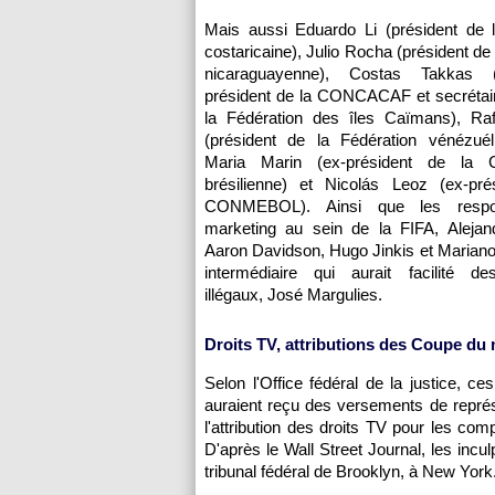
Mais aussi Eduardo Li (président de l
costaricaine), Julio Rocha (président de
nicaraguayenne), Costas Takkas 
président de la CONCACAF et secrétair
la Fédération des îles Caïmans), Raf
(président de la Fédération vénézuél
Maria Marin (ex-président de la Co
brésilienne) et Nicolás Leoz (ex-pré
CONMEBOL). Ainsi que les respo
marketing au sein de la FIFA, Alejan
Aaron Davidson, Hugo Jinkis et Mariano 
intermédiaire qui aurait facilité d
illégaux, José Margulies.
Droits TV, attributions des Coupe du 
Selon l'Office fédéral de la justice, ce
auraient reçu des versements de représ
l'attribution des droits TV pour les co
D'après le Wall Street Journal, les inc
tribunal fédéral de Brooklyn, à New York