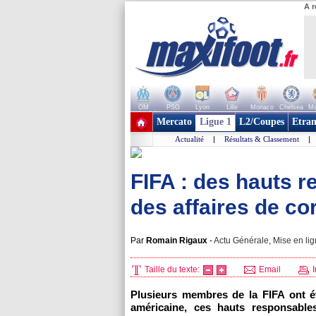
A r
OM
PSG
Lyon
Lille
Monaco
Chelsea
Ma
+ de clubs
Mercato
Ligue 1
L2/Coupes
Etran
Actualité
|
Résultats & Classement
|
FIFA : des hauts 
des affaires de cor
Par
Romain Rigaux
-
Actu Générale, Mise en lig
Taille du texte:
Email
I
Plusieurs membres de la FIFA ont ét
américaine, ces hauts responsable