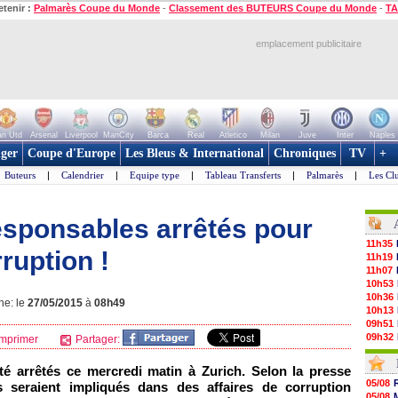
etenir :
Palmarès Coupe du Monde
-
Classement des BUTEURS Coupe du Monde
-
TA
emplacement publicitaire
n Utd
Arsenal
Liverpool
ManCity
Barca
Real
Atletico
Milan
Juve
Inter
Naples
ger
Coupe d'Europe
Les Bleus & International
Chroniques
TV
+
Buteurs
|
Calendrier
|
Equipe type
|
Tableau Transferts
|
Palmarès
|
Les Cl
responsables arrêtés pour
11h35
ruption !
11h19
11h07
10h53
10h36
ne: le
27/05/2015
à
08h49
10h13
09h51
09h32
mprimer
Partager:
09h11
08h57
é arrêtés ce mercredi matin à Zurich. Selon la presse
08h39
05/08
s seraient impliqués dans des affaires de corruption
08h22
05/08