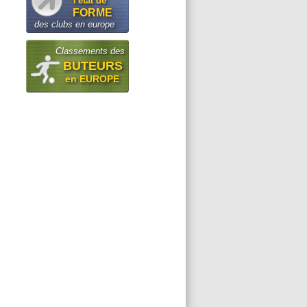
l'état de
FORME
des clubs en europe
Classements des
BUTEURS
en EUROPE