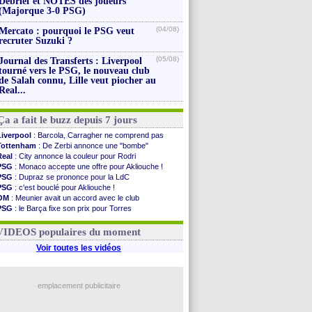
Débrief et NOTES des joueurs
(Majorque 3-0 PSG)
(04/08)
Mercato : pourquoi le PSG veut
recruter Suzuki ?
(05/08)
Journal des Transferts : Liverpool
tourné vers le PSG, le nouveau club
de Salah connu, Lille veut piocher au
Real...
Ça a fait le buzz depuis 7 jours
Liverpool
: Barcola, Carragher ne comprend pas
Tottenham
: De Zerbi annonce une "bombe"
Real
: City annonce la couleur pour Rodri
PSG
: Monaco accepte une offre pour Akliouche !
PSG
: Dupraz se prononce pour la LdC
PSG
: c'est bouclé pour Akliouche !
OM
: Meunier avait un accord avec le club
PSG
: le Barça fixe son prix pour Torres
Barça
: Torres souhaite rejoindre le PSG !
FIFA
: Infantino sollicite Trump
VIDEOS populaires du moment
Voir toutes les vidéos
emplacement publicitaire