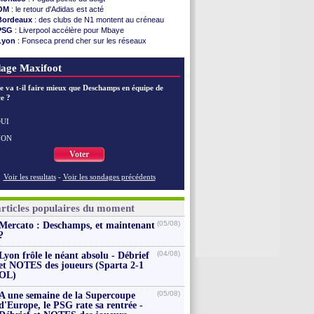
PSG
: Luis Enrique satisfait malgré tout
OM
: le retour d'Adidas est acté
Monaco
: Pogba pointé du doigt
Bordeaux
: des clubs de N1 montent au créneau
Rennes
: Zabiri n'est pas fan de la L1
PSG
: Liverpool accélère pour Mbaye
Rennes
: une offre de Fulham pour Aït Boudlal
Lyon
: Fonseca prend cher sur les réseaux
VIDEO
: Thomasson et Cresswell réconciliés
Trabzonspor
: une annonce pour Salah !
Dunkerque
: Nzonzi avait des pistes en L1
EdF
: Infantino complimente Mbappé
age Maxifoot
Lyon
: Mangala sur le départ
Amical
: Arsenal s'incline face au Real Betis
e va t-il faire mieux que Deschamps en équipe de
Amical
: lourde défaite pour le PSG
e ?
Man City
: Maresca flou pour Reijnders
LdC
: Fenerbahçe prend une belle option
Al-Diriyah
: Mbemba arrive libre (officiel)
UI
Voir les brèves précédentes
NON
Voter
Voir les resultats
-
Voir les sondages précédents
articles populaires du moment
(05/08)
Mercato : Deschamps, et maintenant
?
(04/08)
Lyon frôle le néant absolu - Débrief
et NOTES des joueurs (Sparta 2-1
OL)
(05/08)
A une semaine de la Supercoupe
d'Europe, le PSG rate sa rentrée -