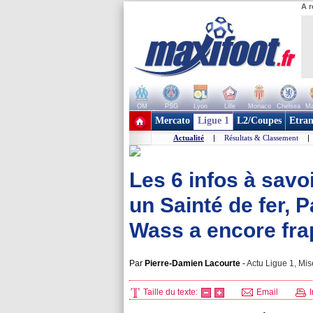
A r
OM
PSG
Lyon
Lille
Monaco
Chelsea
Ma
+ de clubs
Mercato
Ligue 1
L2/Coupes
Etran
Actualité
|
Résultats & Classement
|
Les 6 infos à savoi
un Sainté de fer, 
Wass a encore fra
Par
Pierre-Damien Lacourte
-
Actu Ligue 1, Mis
Taille du texte:
Email
I