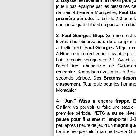
2. Baysse, le revenant.
Il n'avait
plus j
joueur pas épargné par les blessures ces
de Saint-Etienne à Montpellier,
Paul Bay
première période
. Le but du 2-0 pour l
confiance quand il doit se passer ou déci
3. Paul-Georges Ntop.
Son nom est su
lèvres des observateurs du championn
actuellement.
Paul-Georges Ntep a e
à Nice
ce mercredi en inscrivant le pre
buts rennais, vainqueurs 2-1. Avant la
l'écart très chanceuse de Cvitanic
rencontre, Konradsen avait mis les Breto
seconde période.
Des Bretons désor
classement
. Tout roule pour les homme
Montanier.
4. "Juni" Wass a encore frappé.
Ev
Gaillard va pouvoir lui faire une statu
première période,
l'ETG a su se révei
pause pour finalement l'emporter 2-1
peu après l'heure de jeu d'un
magnifiqu
Le même que celui marqué face à Guinga