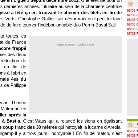
oué en Ligue 1 depuis décembre 2012
. Une éternité pour un
10h00
 dernières années. Titulaire au sein de la charnière centrale
09h48
08/08
sse a fêté ça en trouvant le chemin des filets en fin de
09h25
07/08
09h10
es Verts. Christophe Galtier sait désormais qu'il peut lui faire
08/08
08h52
de de faire tourner l'indéboulonnable duo Perrin-Bayal Sall.
08/08
08/08
08/08
08/08
07/08
r toutes les
08/08
07/08
08/08
at de France
08/08
emplacement publicitaire
08/08
ncore frappé
08/08
mier des deux
08/08
08/08
 réduction de
08/08
h en fin de
08/08
ns à l'abri en
mais 4es du
s de Philippe
ian Thonon
e. Malmené en
ller après la
 à Bastia
. C'est Wass qui a relancé les siens en égalisant
e coup franc des 30 mètres
qui nettoyait la lucarne d'Areola.
05/08
mp il y a trois jours, incroyable ! En fin de match, c'est
05/08