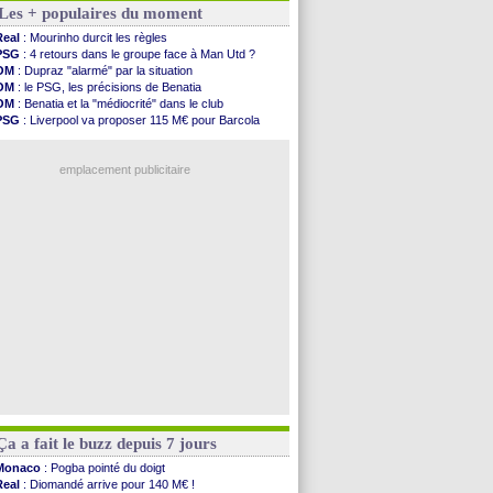
Les + populaires du moment
Liverpool
: Araujo, une option d'achat à 55 M€
Lens
: inquiétude pour Édouard
Real
: Mourinho durcit les règles
Man Utd
: Vitek vendu à Middlesbrough (off.)
PSG
: 4 retours dans le groupe face à Man Utd ?
PSV
: Sano recruté pour 14,5 M€ (officiel)
OM
: Dupraz "alarmé" par la situation
OM
: Coventry pense à Angel Gomes
OM
: le PSG, les précisions de Benatia
PSG
: Rafel Pol satisfait des progrès
OM
: Benatia et la "médiocrité" dans le club
Amical
: le Barça vainqueur puis battu
PSG
: Liverpool va proposer 115 M€ pour Barcola
Inter
: Calhanoglu prêt à prolonger
OM
: B. Genesio - "ce n'est pas idéal"
Nice
: Abdelmonem veut rester
OM
: Côme pousse pour Gouiri
L2
: le classement complet
emplacement publicitaire
L2
: les résultats de la soirée
Amical
: Le Havre renversé par Oviedo
Amical
: Nice battu aux tirs au but
Benfica
: Ivanovic proche de Lens
OM
: Dupraz "alarmé" par la situation
Voir les brèves précédentes
Ça a fait le buzz depuis 7 jours
Monaco
: Pogba pointé du doigt
Real
: Diomandé arrive pour 140 M€ !