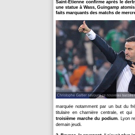
Saint-Etienne confirme après le derby
une statue à Wass, Guingamp atomise
faits marquants des matchs de mercre
Christophe Galtier savoure ce nouveau succès 
marquée notamment par un but du frère
titulaire en charnière centrale, et qui
troisième marche du podium
. Lyon r
demain jeudi.