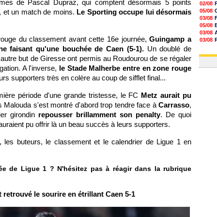
hommes de Pascal Dupraz, qui comptent désormais 5 points
02/08
n, et un match de moins.
Le Sporting occupe lui désormais
05/08
03/08
05/08
03/08
ouge du classement avant cette 16e journée,
Guingamp a
03/08
06/08
 ne faisant qu'une bouchée de Caen (5-1).
Un doublé de
03/08
autre but de Giresse ont permis au Roudourou de se régaler
gation. A l'inverse,
le Stade Malherbe entre en zone rouge
rs supporters très en colère au coup de sifflet final...
ière période d'une grande tristesse, le FC
Metz aurait pu
 Malouda s'est montré d'abord trop tendre face à
Carrasso
,
ier girondin
repousser brillamment son penalty
. De quoi
uraient pu offrir là un beau succès à leurs supporters.
, les buteurs, le classement et le calendrier de Ligue 1 en
e de Ligue 1 ? N'hésitez pas à réagir dans la rubrique
etrouvé le sourire en étrillant Caen 5-1