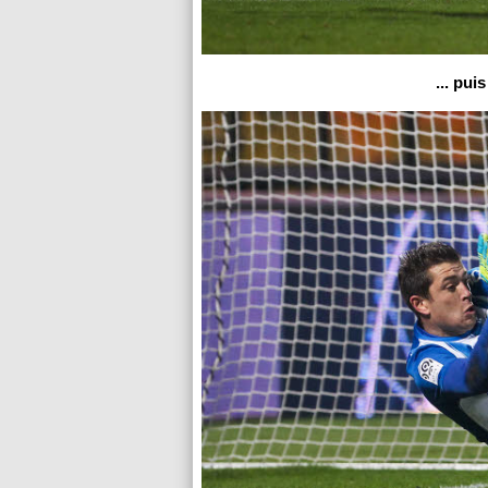
... pu