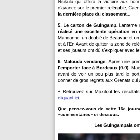
Nsikulu qui offrira la victoire aux 
d'avance sur le premier relégable, Cae
la dernière place du classement
...
5. Le carton de Guingamp.
Lanterne r
réalisé une excellente opération en
Mandanne, un doublé de Beauvue et un 
et à l'En Avant de quitter la zone de relé
et ses joueurs ont dû s'expliquer avec leu
6. Malouda vendange.
Après une prem
l'emporter face à Bordeaux (0-0).
Mais
avant de voir un peu plus tard le port
donner de gros regrets aux Grenats qui a
+ Retrouvez sur Maxifoot les résultats
cliquant ici
.
Que pensez-vous de cette 16e journé
«commentaires» ci-dessous.
Les Guingampais ont r