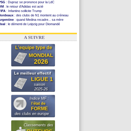
PSG
: Dupraz se prononce pour la LdC
OM
: le retour d'Adidas est acté
FIFA
: Infantino sollicite Trump
Bordeaux
: des clubs de N1 montent au créneau
Argentine
: quand Medina recadre... sa mère
Real
: le démenti de Leipzig pour Diomandé
OM
: le club prêt à libérer Kondogbia ?
OM
: Paixão attire un 2e club anglais
A SUIVRE
L'equipe type de
MONDIAL
2026
Le meilleur effectif
LIGUE 1
saison
2025-26
Indice MF :
l'état de
FORME
des clubs en europe
Classements des