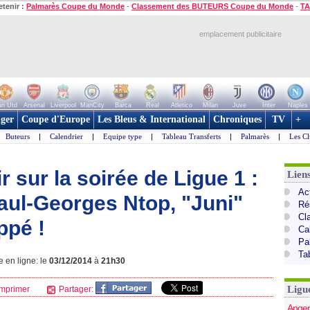
etenir :
Palmarès Coupe du Monde
-
Classement des BUTEURS Coupe du Monde
-
TA
emplacement publicitaire
n Utd
Arsenal
Liverpool
ManCity
Barca
Real
Atletico
Milan
Juve
Inter
Naples
ger
Coupe d'Europe
Les Bleus & International
Chroniques
TV
+
Buteurs
|
Calendrier
|
Equipe type
|
Tableau Transferts
|
Palmarès
|
Les Cl
r sur la soirée de Ligue 1 :
Lien
Act
Paul-Georges Ntop, "Juni"
Ré
Cl
ppé !
Ca
Pa
Ta
e en ligne: le
03/12/2014
à
21h30
Ligu
mprimer
Partager:
Anger