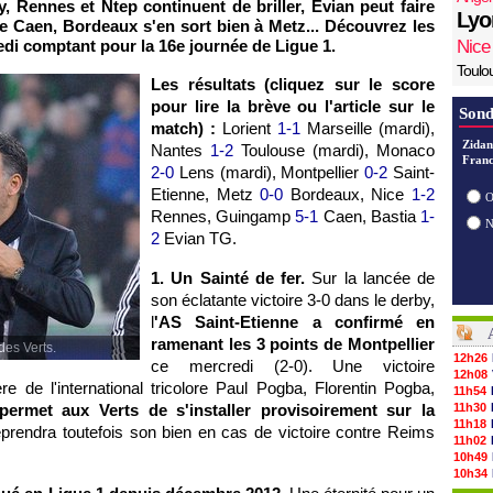
, Rennes et Ntep continuent de briller, Evian peut faire
Lyo
 Caen, Bordeaux s'en sort bien à Metz... Découvrez les
di comptant pour la 16e journée de Ligue 1.
Nice
Toulo
Les résultats (cliquez sur le score
pour lire la brève ou l'article sur le
Sond
match) :
Lorient
1-1
Marseille (mardi),
Zidan
Nantes
1-2
Toulouse (mardi), Monaco
Franc
2-0
Lens (mardi), Montpellier
0-2
Saint-
Etienne, Metz
0-0
Bordeaux, Nice
1-2
O
Rennes, Guingamp
5-1
Caen, Bastia
1-
2
Evian TG.
1. Un Sainté de fer.
Sur la lancée de
son éclatante victoire 3-0 dans le derby,
l
'AS Saint-Etienne a confirmé en
ramenant les 3 points de Montpellier
des Verts.
12h26
ce mercredi (2-0). Une victoire
12h08
 de l'international tricolore Paul Pogba, Florentin Pogba,
11h54
permet aux Verts de s'installer provisoirement sur la
11h30
11h18
eprendra toutefois son bien en cas de victoire contre Reims
11h02
10h49
10h34
10h16