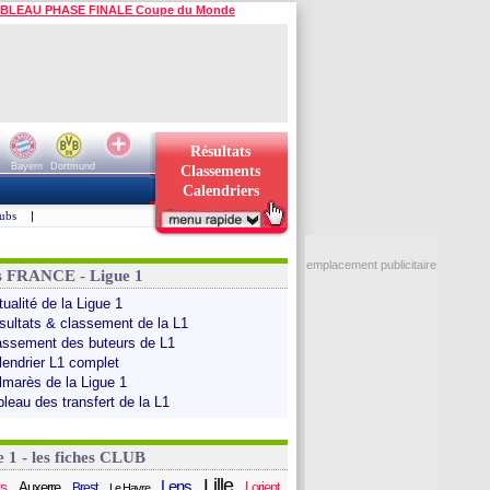
BLEAU PHASE FINALE Coupe du Monde
Résultats
Bayern
Dortmund
Classements
Calendriers
ubs
|
emplacement publicitaire
s FRANCE - Ligue 1
ualité de la Ligue 1
sultats & classement de la L1
assement des buteurs de L1
lendrier L1 complet
lmarès de la Ligue 1
bleau des transfert de la L1
e 1 - les fiches CLUB
Lille
Lens
s
Auxerre
Lorient
Brest
Le Havre