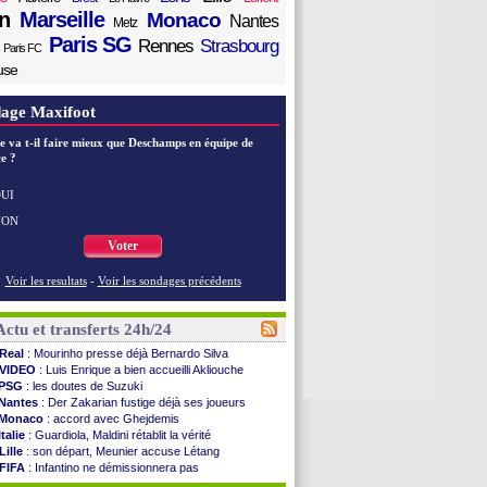
n
Marseille
Monaco
Nantes
Metz
Paris SG
Rennes
Strasbourg
Paris FC
use
age Maxifoot
e va t-il faire mieux que Deschamps en équipe de
e ?
UI
NON
Voter
Voir les resultats
-
Voir les sondages précédents
Actu et transferts 24h/24
Real
: Mourinho presse déjà Bernardo Silva
VIDEO
: Luis Enrique a bien accueilli Akliouche
PSG
: les doutes de Suzuki
Nantes
: Der Zakarian fustige déjà ses joueurs
Monaco
: accord avec Ghejdemis
Italie
: Guardiola, Maldini rétablit la vérité
Lille
: son départ, Meunier accuse Létang
FIFA
: Infantino ne démissionnera pas
Barça
: Flick esquive pour Ferran Torres