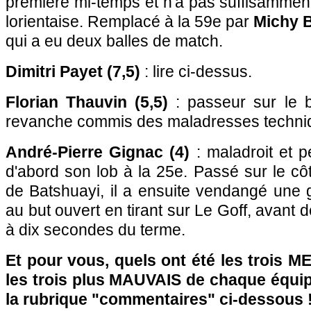
première mi-temps et n'a pas suffisammen
lorientaise. Remplacé à la 59e par
Michy B
qui a eu deux balles de match.
Dimitri Payet (7,5)
: lire ci-dessus.
Florian Thauvin (5,5)
: passeur sur le b
revanche commis des maladresses techni
André-Pierre Gignac (4)
: maladroit et p
d'abord son lob à la 25e. Passé sur le côt
de Batshuayi, il a ensuite vendangé une 
au but ouvert en tirant sur Le Goff, avant d
à dix secondes du terme.
Et pour vous, quels ont été les trois 
les trois plus MAUVAIS de chaque équi
la rubrique "commentaires" ci-dessous 