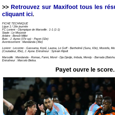
>>
Retrouvez sur Maxifoot tous les rés
cliquant ici
.
FICHE TECHNIQUE
Ligue 1 / 16e journée
FC Lorient - Olympique de Marseille : 1-1 (1-1)
Stade : Le Moustoir
Arbitre : Benoît Millot
Buts : J. Ayew (37e sp) - Payet (32e)
Avertissement : Mandanda (36e)
Lorient : Lecomte - Gassama, Koné, Lautoa, Le Goff - Barthelmé (Sunu, 63e), Mostefa, Mes
(Coutadeur, 85e), J. Ayew. Entraîneur : Sylvain Ripoll.
Marseille : Mandanda - Romao, Fanni, Morel - Dja Djedje, Imbula, Mendy - Barrada (Batshu
Entraîneur : Marcelo Bielsa.
Payet ouvre le score..