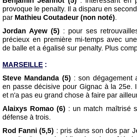
Benjamin Jeannot (5)
: intéressant en p
provoque le penalty. Il a disparu en secon
par
Mathieu Coutadeur (non noté)
.
Jordan Ayew (5)
: pour ses retrouvaille
précieux en première mi-temps avec une
de balle et a égalisé sur penalty. Plus com
MARSEILLE
:
Steve Mandanda (5)
: son dégagement a 
en passe décisive pour Gignac à la 25e. I
et n'a pas eu grand chose à faire par ailleu
Alaixys Romao (6)
: un match maîtrisé su
défense à trois.
Rod Fanni (5,5)
: pris dans son dos par Je