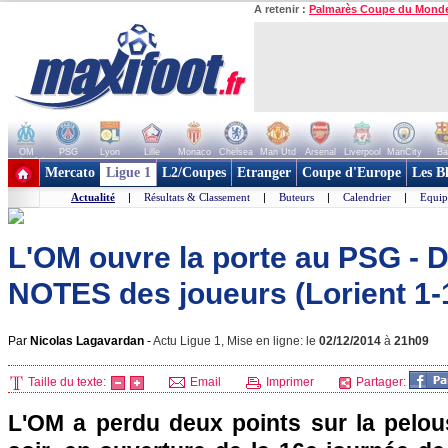
A retenir :
Palmarès Coupe du Mond
OM
PSG
Lyon
Lille
Monaco
Chelsea
Man Utd
Arsenal
Liverpool
ManCity
Ba
+ de clubs
Mercato
Ligue 1
L2/Coupes
Etranger
Coupe d'Europe
Les B
Actualité
|
Résultats & Classement
|
Buteurs
|
Calendrier
|
Equip
L'OM ouvre la porte au PSG - D
NOTES des joueurs (Lorient 1
Par
Nicolas Lagavardan
-
Actu Ligue 1, Mise en ligne: le
02/12/2014
à
21h09
Taille du texte:
Email
Imprimer
Partager:
L'OM a perdu deux points sur la pelou