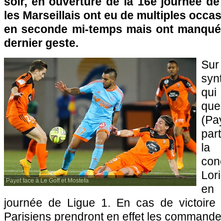
soir, en ouverture de la 16e journée de
les Marseillais ont eu de multiples occa
en seconde mi-temps mais ont manqué d
dernier geste.
Su
syn
qu
qu
(Pa
part
la
con
Lor
Payet face à Le Goff et Mostefa
en 
journée de Ligue 1. En cas de victoire à
Parisiens prendront en effet les command